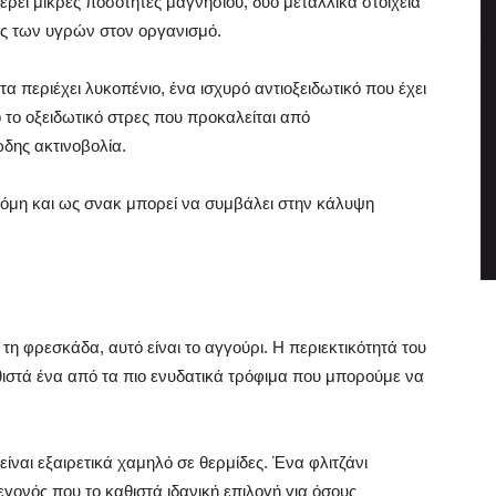
ρει μικρές ποσότητες μαγνησίου, δύο μεταλλικά στοιχεία
ας των υγρών στον οργανισμό.
άτα περιέχει λυκοπένιο, ένα ισχυρό αντιοξειδωτικό που έχει
το οξειδωτικό στρες που προκαλείται από
δης ακτινοβολία.
κόμη και ως σνακ μπορεί να συμβάλει στην κάλυψη
 τη φρεσκάδα, αυτό είναι το αγγούρι. Η περιεκτικότητά του
αθιστά ένα από τα πιο ενυδατικά τρόφιμα που μπορούμε να
είναι εξαιρετικά χαμηλό σε θερμίδες. Ένα φλιτζάνι
εγονός που το καθιστά ιδανική επιλογή για όσους