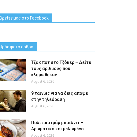
Βρείτε μας στο Facebook
Πρόσφατα άρθρα
Tζακ ποτ στο Τζόκερ – Δείτε
τους αριθμούς που
κληρώθηκαν
August 6, 2026
9 ταινίες για να δεις απόψε
στην τηλεόραση
August 6, 2026
Πολίτικο ιμάμ μπαϊλντί –
Αρωματικό και μελωμένο
August 6, 2026