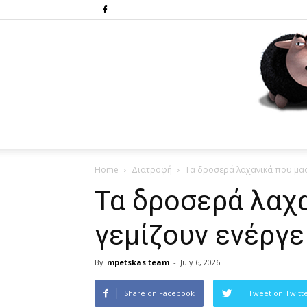
Home
Διατροφή
Τα δροσερά λαχανικά που μας
Τα δροσερά λαχα
γεμίζουν ενέργε
By
mpetskas team
-
July 6, 2026
Share on Facebook
Tweet on Twitt