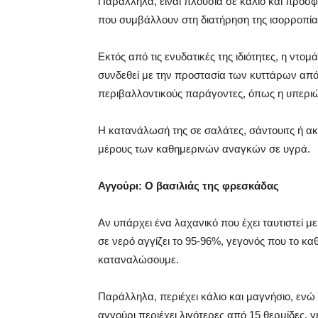
Παράλληλα, είναι πλούσια σε κάλιο και προσφέ
που συμβάλλουν στη διατήρηση της ισορροπί
Εκτός από τις ενυδατικές της ιδιότητες, η ντομ
συνδεθεί με την προστασία των κυττάρων από 
περιβαλλοντικούς παράγοντες, όπως η υπεριώ
Η κατανάλωσή της σε σαλάτες, σάντουιτς ή α
μέρους των καθημερινών αναγκών σε υγρά.
Αγγούρι: Ο βασιλιάς της φρεσκάδας
Αν υπάρχει ένα λαχανικό που έχει ταυτιστεί με
σε νερό αγγίζει το 95-96%, γεγονός που το κ
καταναλώσουμε.
Παράλληλα, περιέχει κάλιο και μαγνήσιο, ενώ 
αγγούρι περιέχει λιγότερες από 15 θερμίδες, γ