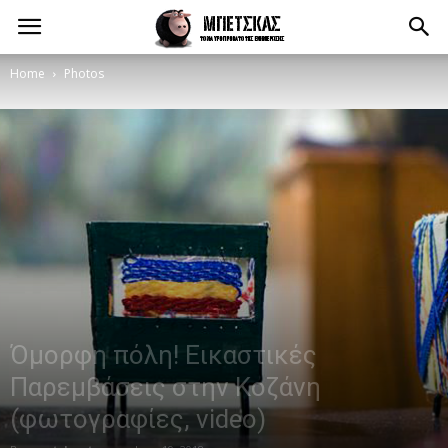
Home
Photos
Όμορφη πόλη! Εικαστικές
Παρεμβάσεις στην Κοζάνη
(φωτογραφίες, video)