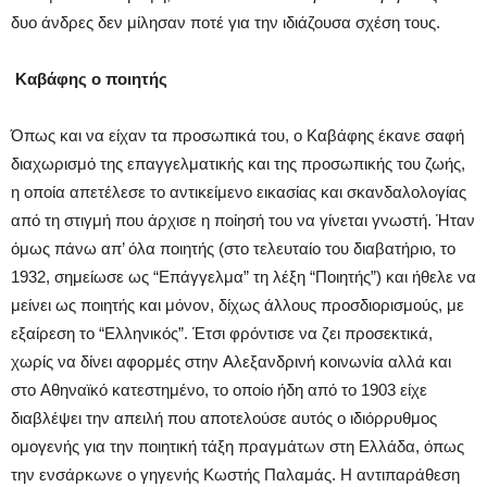
δυο άνδρες δεν μίλησαν ποτέ για την ιδιάζουσα σχέση τους.
Καβάφης ο ποιητής
Όπως και να είχαν τα προσωπικά του, ο Kαβάφης έκανε σαφή
διαχωρισμό της επαγγελματικής και της προσωπικής του ζωής,
η οποία απετέλεσε το αντικείμενο εικασίας και σκανδαλολογίας
από τη στιγμή που άρχισε η ποίησή του να γίνεται γνωστή. Ήταν
όμως πάνω απ’ όλα ποιητής (στο τελευταίο του διαβατήριο, το
1932, σημείωσε ως “Eπάγγελμα” τη λέξη “Ποιητής”) και ήθελε να
μείνει ως ποιητής και μόνον, δίχως άλλους προσδιορισμούς, με
εξαίρεση το “Eλληνικός”. Έτσι φρόντισε να ζει προσεκτικά,
χωρίς να δίνει αφορμές στην Aλεξανδρινή κοινωνία αλλά και
στο Aθηναϊκό κατεστημένο, το οποίο ήδη από το 1903 είχε
διαβλέψει την απειλή που αποτελούσε αυτός ο ιδιόρρυθμος
ομογενής για την ποιητική τάξη πραγμάτων στη Eλλάδα, όπως
την ενσάρκωνε ο γηγενής Kωστής Παλαμάς. H αντιπαράθεση