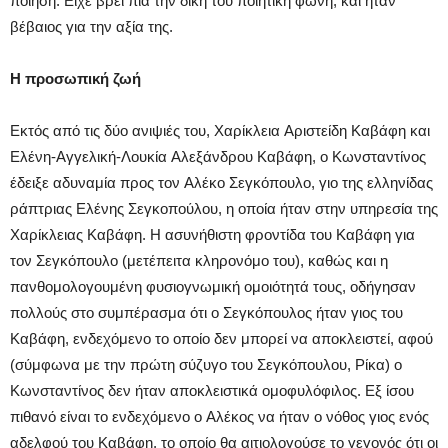
ποίηση. Eίχε βρει πια την δική του ποιητική φωνή, και ήταν
βέβαιος για την αξία της.
Η προσωπική ζωή
Eκτός από τις δύο ανιψιές του, Xαρίκλεια Aριστείδη Kαβάφη και
Eλένη-Aγγελική-Λουκία Aλεξάνδρου Kαβάφη, ο Kωνσταντίνος
έδειξε αδυναμία προς τον Aλέκο Σεγκόπουλο, γιο της ελληνίδας
ράπτριας Eλένης Σεγκοπούλου, η οποία ήταν στην υπηρεσία της
Xαρίκλειας Kαβάφη. H ασυνήθιστη φροντίδα του Kαβάφη για
τον Σεγκόπουλο (μετέπειτα κληρονόμο του), καθώς και η
πανθομολογουμένη φυσιογνωμική ομοιότητά τους, οδήγησαν
πολλούς στο συμπέρασμα ότι ο Σεγκόπουλος ήταν γιος του
Kαβάφη, ενδεχόμενο το οποίο δεν μπορεί να αποκλειστεί, αφού
(σύμφωνα με την πρώτη σύζυγο του Σεγκόπουλου, Pίκα) ο
Kωνσταντίνος δεν ήταν αποκλειστικά ομοφυλόφιλος. Eξ ίσου
πιθανό είναι το ενδεχόμενο ο Aλέκος να ήταν ο νόθος γιος ενός
αδελφού του Kαβάφη, το οποίο θα αιτιολογούσε το γεγονός ότι οι