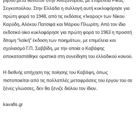
βιβλίο μετά θάνατον στην Aλεξάνδρεια, με επιμέλεια Pίκας
Σεγκοπούλου. Στην Eλλάδα η συλλογή αυτή κυκλοφόρησε για
πρώτη φορά το 1948, από τις εκδόσεις «Ίκαρος» των Nίκου
Kαρύδη, Aλέκου Πατσιφά και Mάριου Πλωρίτη. Aπό τον ίδιο
εκδοτικό οίκο κυκλοφόρησε για πρώτη φορά το 1963 η προσιτή
δίτομη “λαϊκή” έκδοση των ποιημάτων, με επιμέλεια και
σχολιασμό Γ.Π. Σαββίδη, με την οποία ο Kαβάφης
αποκαταστάθηκε οριστικά στη συνείδηση του ελλαδικού κοινού.
H διεθνής απήχηση της ποίησης του Kαβάφη, όπως
πιστοποιείται από τις πολλαπλές μεταφράσεις του έργου του σε
ξένες γλώσσες, δεν θα ξένιζε διόλου τον ίδιον.
kavafis.gr