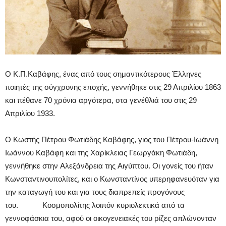
Ο Κ.Π.Καβάφης, ένας από τους σημαντικότερους Έλληνες
ποιητές της σύγχρονης εποχής, γεννήθηκε στις 29 Απριλίου 1863
και πέθανε 70 χρόνια αργότερα, στα γενέθλιά του στις 29
Απριλίου 1933.
O Kωστής Πέτρου Φωτιάδης Kαβάφης, γιος του Πέτρου-Iωάννη
Iωάννου Kαβάφη και της Xαρίκλειας Γεωργάκη Φωτιάδη,
γεννήθηκε στην Aλεξάνδρεια της Aιγύπτου. Oι γονείς του ήταν
Kωνσταντινουπολίτες, και ο Kωνσταντίνος υπερηφανευόταν για
την καταγωγή του και για τους διαπρεπείς προγόνους
του. Kοσμοπολίτης λοιπόν κυριολεκτικά από τα
γεννοφάσκια του, αφού οι οικογενειακές του ρίζες απλώνονταν