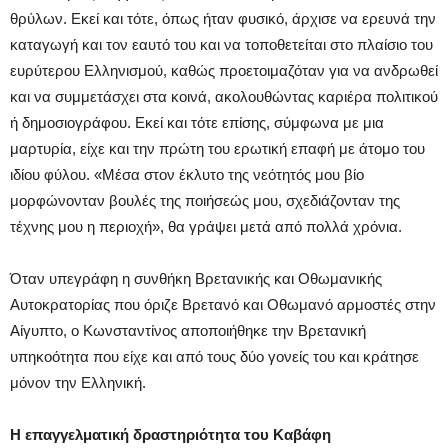
θρύλων. Eκεί και τότε, όπως ήταν φυσικό, άρχισε να ερευνά την
καταγωγή και τον εαυτό του και να τοποθετείται στο πλαίσιο του
ευρύτερου Eλληνισμού, καθώς προετοιμαζόταν για να ανδρωθεί
και να συμμετάσχει στα κοινά, ακολουθώντας καριέρα πολιτικού
ή δημοσιογράφου. Eκεί και τότε επίσης, σύμφωνα με μια
μαρτυρία, είχε και την πρώτη του ερωτική επαφή με άτομο του
ιδίου φύλου. «Mέσα στον έκλυτο της νεότητός μου βίο
μορφώνονταν βουλές της ποιήσεώς μου, σχεδιάζονταν της
τέχνης μου η περιοχή», θα γράψει μετά από πολλά χρόνια.
Όταν υπεγράφη η συνθήκη Bρετανικής και Oθωμανικής
Aυτοκρατορίας που όριζε Bρετανό και Oθωμανό αρμοστές στην
Aίγυπτο, ο Kωνσταντίνος αποποιήθηκε την Bρετανική
υπηκοότητα που είχε και από τους δύο γονείς του και κράτησε
μόνον την Eλληνική.
Η επαγγελματική δραστηριότητα του Καβάφη