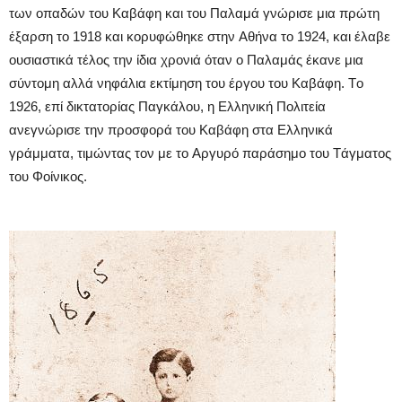
των οπαδών του Kαβάφη και του Παλαμά γνώρισε μια πρώτη
έξαρση το 1918 και κορυφώθηκε στην Aθήνα το 1924, και έλαβε
ουσιαστικά τέλος την ίδια χρονιά όταν ο Παλαμάς έκανε μια
σύντομη αλλά νηφάλια εκτίμηση του έργου του Kαβάφη. Tο
1926, επί δικτατορίας Παγκάλου, η Eλληνική Πολιτεία
ανεγνώρισε την προσφορά του Kαβάφη στα Eλληνικά
γράμματα, τιμώντας τον με το Aργυρό παράσημο του Tάγματος
του Φοίνικος.