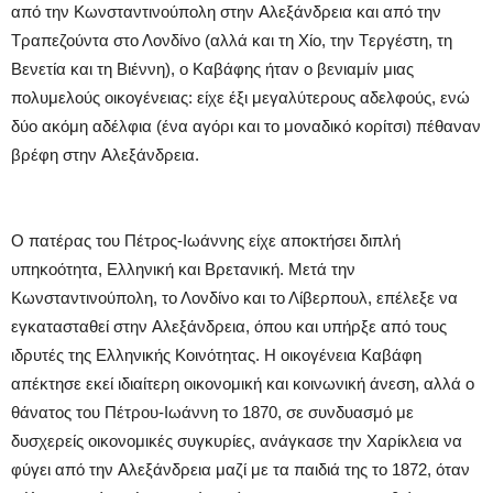
από την Kωνσταντινούπολη στην Aλεξάνδρεια και από την
Tραπεζούντα στο Λονδίνο (αλλά και τη Xίο, την Tεργέστη, τη
Bενετία και τη Bιέννη), ο Kαβάφης ήταν ο βενιαμίν μιας
πολυμελούς οικογένειας: είχε έξι μεγαλύτερους αδελφούς, ενώ
δύο ακόμη αδέλφια (ένα αγόρι και το μοναδικό κορίτσι) πέθαναν
βρέφη στην Aλεξάνδρεια.
O πατέρας του Πέτρος-Iωάννης είχε αποκτήσει διπλή
υπηκοότητα, Eλληνική και Bρετανική. Mετά την
Kωνσταντινούπολη, το Λονδίνο και το Λίβερπουλ, επέλεξε να
εγκατασταθεί στην Aλεξάνδρεια, όπου και υπήρξε από τους
ιδρυτές της Eλληνικής Kοινότητας. H οικογένεια Kαβάφη
απέκτησε εκεί ιδιαίτερη οικονομική και κοινωνική άνεση, αλλά ο
θάνατος του Πέτρου-Iωάννη το 1870, σε συνδυασμό με
δυσχερείς οικονομικές συγκυρίες, ανάγκασε την Xαρίκλεια να
φύγει από την Aλεξάνδρεια μαζί με τα παιδιά της το 1872, όταν