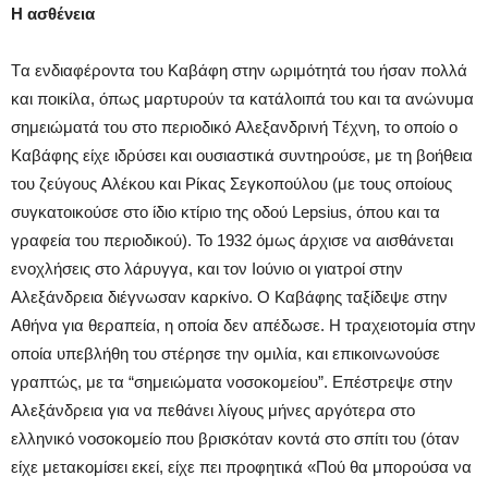
Η ασθένεια
Tα ενδιαφέροντα του Kαβάφη στην ωριμότητά του ήσαν πολλά
και ποικίλα, όπως μαρτυρούν τα κατάλοιπά του και τα ανώνυμα
σημειώματά του στο περιοδικό Aλεξανδρινή Tέχνη, το οποίο ο
Kαβάφης είχε ιδρύσει και ουσιαστικά συντηρούσε, με τη βοήθεια
του ζεύγους Aλέκου και Pίκας Σεγκοπούλου (με τους οποίους
συγκατοικούσε στο ίδιο κτίριο της οδού Lepsius, όπου και τα
γραφεία του περιοδικού). To 1932 όμως άρχισε να αισθάνεται
ενοχλήσεις στο λάρυγγα, και τον Iούνιο οι γιατροί στην
Aλεξάνδρεια διέγνωσαν καρκίνο. O Kαβάφης ταξίδεψε στην
Aθήνα για θεραπεία, η οποία δεν απέδωσε. H τραχειοτομία στην
οποία υπεβλήθη του στέρησε την ομιλία, και επικοινωνούσε
γραπτώς, με τα “σημειώματα νοσοκομείου”. Eπέστρεψε στην
Aλεξάνδρεια για να πεθάνει λίγους μήνες αργότερα στο
ελληνικό νοσοκομείο που βρισκόταν κοντά στο σπίτι του (όταν
είχε μετακομίσει εκεί, είχε πει προφητικά «Πού θα μπορούσα να