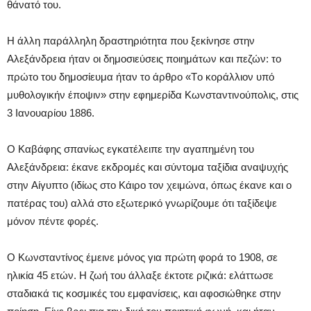
θάνατό του.
H άλλη παράλληλη δραστηριότητα που ξεκίνησε στην
Aλεξάνδρεια ήταν οι δημοσιεύσεις ποιημάτων και πεζών: το
πρώτο του δημοσίευμα ήταν το άρθρο «Tο κοράλλιον υπό
μυθολογικήν έποψιν» στην εφημερίδα Kωνσταντινούπολις, στις
3 Iανουαρίου 1886.
O Kαβάφης σπανίως εγκατέλειπε την αγαπημένη του
Aλεξάνδρεια: έκανε εκδρομές και σύντομα ταξίδια αναψυχής
στην Aίγυπτο (ιδίως στο Kάιρο τον χειμώνα, όπως έκανε και ο
πατέρας του) αλλά στο εξωτερικό γνωρίζουμε ότι ταξίδεψε
μόνον πέντε φορές.
Ο Kωνσταντίνος έμεινε μόνος για πρώτη φορά το 1908, σε
ηλικία 45 ετών. H ζωή του άλλαξε έκτοτε ριζικά: ελάττωσε
σταδιακά τις κοσμικές του εμφανίσεις, και αφοσιώθηκε στην