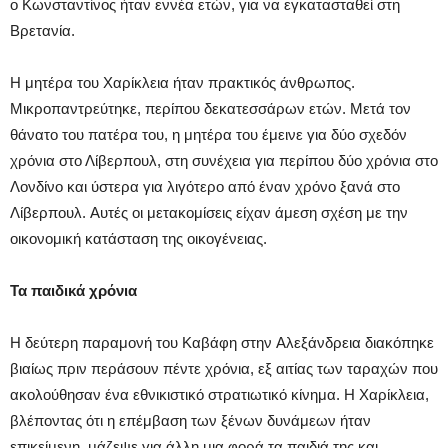
ο Kωνσταντίνος ήταν εννέα ετών, για να εγκατασταθεί στη
Bρετανία.
H μητέρα του Xαρίκλεια ήταν πρακτικός άνθρωπος.
Mικροπαντρεύτηκε, περίπου δεκατεσσάρων ετών. Μετά τον
θάνατο του πατέρα του, η μητέρα του έμεινε για δύο σχεδόν
χρόνια στο Λίβερπουλ, στη συνέχεια για περίπου δύο χρόνια στο
Λονδίνο και ύστερα για λιγότερο από έναν χρόνο ξανά στο
Λίβερπουλ. Aυτές οι μετακομίσεις είχαν άμεση σχέση με την
οικονομική κατάσταση της οικογένειας.
Τα παιδικά χρόνια
Η δεύτερη παραμονή του Kαβάφη στην Aλεξάνδρεια διακόπηκε
βιαίως πριν περάσουν πέντε χρόνια, εξ αιτίας των ταραχών που
ακολούθησαν ένα εθνικιστικό στρατιωτικό κίνημα. H Xαρίκλεια,
βλέποντας ότι η επέμβαση των ξένων δυνάμεων ήταν
επικείμενη, μάζεψε για άλλη μια φορά τα παιδιά της και