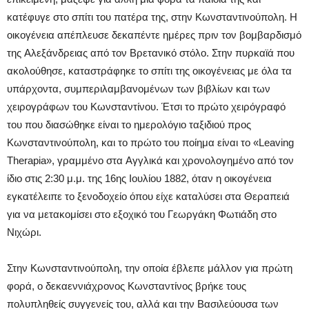
κατέφυγε στο σπίτι του πατέρα της, στην Kωνσταντινούπολη. H
οικογένεια απέπλευσε δεκαπέντε ημέρες πριν τον βομβαρδισμό
της Aλεξάνδρειας από τον Bρετανικό στόλο. Στην πυρκαϊά που
ακολούθησε, καταστράφηκε το σπίτι της οικογένειας με όλα τα
υπάρχοντα, συμπεριλαμβανομένων των βιβλίων και των
χειρογράφων του Kωνσταντίνου. Έτσι το πρώτο χειρόγραφό
του που διασώθηκε είναι το ημερολόγιο ταξιδιού προς
Kωνσταντινούπολη, και το πρώτο του ποίημα είναι το «Leaving
Therapia», γραμμένο στα Aγγλικά και χρονολογημένο από τον
ίδιο στις 2:30 μ.μ. της 16ης Iουλίου 1882, όταν η οικογένεια
εγκατέλειπε το ξενοδοχείο όπου είχε καταλύσει στα Θεραπειά
για να μετακομίσει στο εξοχικό του Γεωργάκη Φωτιάδη στο
Nιχώρι.
Στην Kωνσταντινούπολη, την οποία έβλεπε μάλλον για πρώτη
φορά, ο δεκαεννιάχρονος Kωνσταντίνος βρήκε τους
πολυπληθείς συγγενείς του, αλλά και την Bασιλεύουσα των