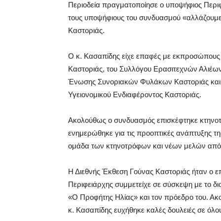
Περιοδεία πραγματοποίησε ο υποψήφιος Περι
τους υποψήφιους του συνδυασμού «αλλάζουμε 
Καστοριάς.
Ο κ. Κασαπίδης είχε επαφές με εκπροσώπους
Καστοριάς, του Συλλόγου Ερασιτεχνών Αλιέων 
Ένωσης Συνοριακών Φυλάκων Καστοριάς και
Υγειονομικού Ενδιαφέροντος Καστοριάς.
Ακολούθως ο συνδυασμός επισκέφτηκε κτηνοτρ
ενημερώθηκε για τις προοπτικές ανάπτυξης τη
ομάδα των κτηνοτρόφων και νέων μελών από τ
Η Διεθνής Έκθεση Γούνας Καστοριάς ήταν ο ε
Περιφειάρχης συμμετείχε σε σύσκεψη με το δ
«Ο Προφήτης Ηλίας» και τον πρόεδρο του. Ακ
κ. Κασαπίδης ευχήθηκε καλές δουλειές σε όλου