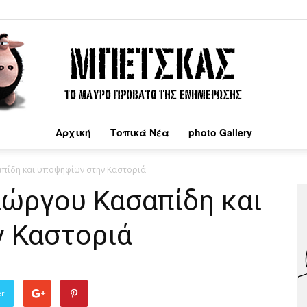
Αρχική
Τοπικά Νέα
photo Gallery
Μπέτσκας
απίδη και υποψηφίων στην Καστοριά
ιώργου Κασαπίδη και
 Καστοριά
er