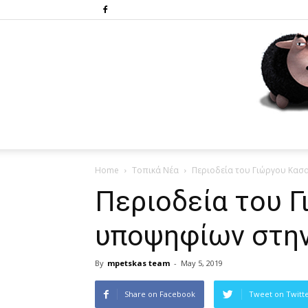
Home
Τοπικά Νέα
Περιοδεία του Γιώργου Κασ
Περιοδεία του Γ
υποψηφίων στην
By
mpetskas team
-
May 5, 2019
Share on Facebook
Tweet on Twitt