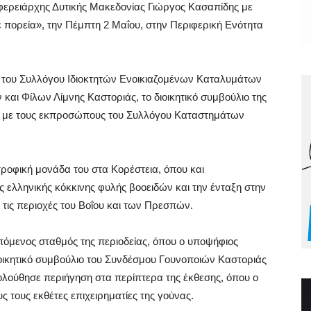
φερειάρχης Δυτικής Μακεδονίας Γιώργος Κασαπίδης με
πορεία», την Πέμπτη 2 Μαΐου, στην Περιφερική Ενότητα
 του Συλλόγου Ιδιοκτητών Ενοικιαζομένων Καταλυμάτων
και Φίλων Λίμνης Καστοριάς, το διοικητικό συμβούλιο της
 με τους εκπροσώπους του Συλλόγου Καταστημάτων
οφική μονάδα του στα Κορέστεια, όπου και
ς ελληνικής κόκκινης φυλής βοοειδών και την ένταξη στην
ις περιοχές του Βοΐου και των Πρεσπών.
πόμενος σταθμός της περιοδείας, όπου ο υποψήφιος
ιοικητικό συμβούλιο του Συνδέσμου Γουνοποιών Καστοριάς
ολούθησε περιήγηση στα περίπτερα της έκθεσης, όπου ο
ς τους εκθέτες επιχειρηματίες της γούνας.