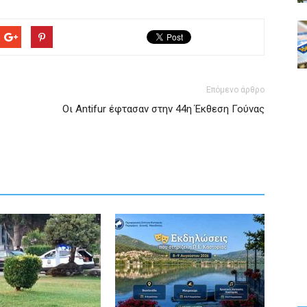
Επόμενο άρθρο
Οι Antifur έφτασαν στην 44η Έκθεση Γούνας