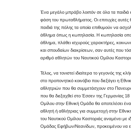
Ένα μεγάλο μπράβο λοιπόν σε όλα τα παιδιά κ
φάση του πρωταθλήματος. Οι επιτυχίες αυτές 
παιδιά της πόλης τα οποία επιθυμούν να ασχο
άθλημα όπως η κωπηλασία. Η κωπηλασία οπο
άθλημα, πλάθει ισχυρούς χαρακτήρες, κοινωνι
και σπουδαίων διακρίσεων, σαν αυτές που τό
αριθμό αθλητών του Ναυτικού Ομίλου Καστορι
Τέλος, να τονιστεί ιδιαίτερα το γεγονός της 
στο προπονητικό κοινόβιο που διεξάγει η Εθνι
αθλητριών που θα συμμετάσχουν στο Πανευ
που θα διεξαχθεί στο Έσσεν της Γερμανίας 18 
Ομίλου στην Εθνική Ομάδα θα αποτελέσει ένα 
αθλητή ή αθλήτριας για συμμετοχή στην Εθνι
του Ναυτικού Ομίλου Καστοριάς αναμένει με ιδ
Ομάδας Εφήβων/Νεανίδων, προκειμένου να επ