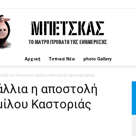
Αρχική
Τοπικά Νέα
photo Gallery
Μπέτσκας
τολή του Ναυτικού Ομίλου Καστοριάς (φωτογραφίες)
λλια η αποστολή
μίλου Καστοριάς