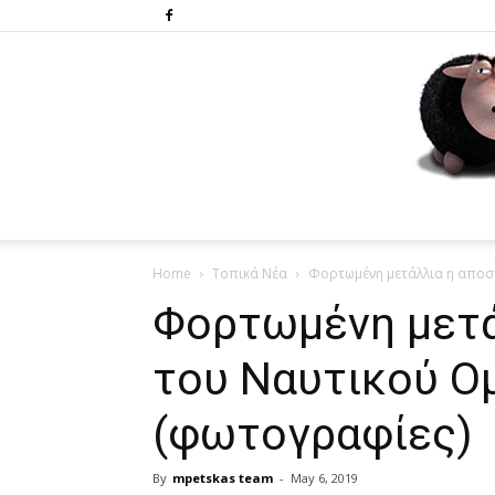
Home
Τοπικά Νέα
Φορτωμένη μετάλλια η αποσ
Φορτωμένη μετά
του Ναυτικού Ο
(φωτογραφίες)
By
mpetskas team
-
May 6, 2019