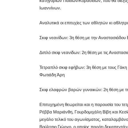
κατηγοριών Παίδων/Κορασίδων, που θα διεξαχ
Ιωαννίνων.
Αναλυτικά οι επιτυχίες των αθλητών κι αθλητ
Σκιφ νεανίδων: 3η θέση με την Αναστασιάδου
Διπλό σκιφ νεανίδων: 2η θέση με τις Αναστασ
Τετραπλό σκιφ εφήβων: 3η θέση με τους Γάκη
Φωτιάδη Άρη
Σκιφ ελαφρών βαρών γυναικών: 2η θέση με τ
Επιτυχημένη θεωρείται και η παρουσία του τε
Ρέββα Μαριάνθη, Γουρδομιχάλη Βίβη και Κεσί
μεγάλο τελικό του αγωνίσματος, καταλαμβάνον
Βούλτσιο Γιώργο, ο οποίος παρότι δεκαπεντάχ