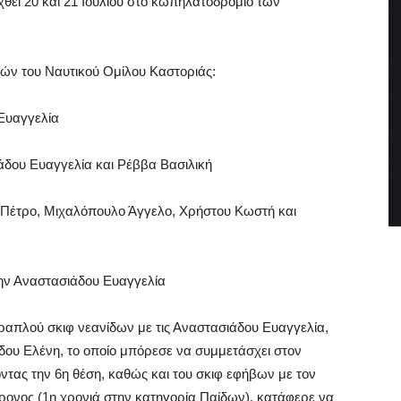
θεί 20 και 21 Ιουλίου στο κωπηλατοδρόμιο των
ριών του Ναυτικού Ομίλου Καστοριάς:
 Ευαγγελία
ιάδου Ευαγγελία και Ρέββα Βασιλική
 Πέτρο, Μιχαλόπουλο Άγγελο, Χρήστου Κωστή και
ην Αναστασιάδου Ευαγγελία
τραπλού σκιφ νεανίδων με τις Αναστασιάδου Ευαγγελία,
δου Ελένη, το οποίο μπόρεσε να συμμετάσχει στον
τας την 6η θέση, καθώς και του σκιφ εφήβων με τον
ρονος (1η χρονιά στην κατηγορία Παίδων), κατάφερε να