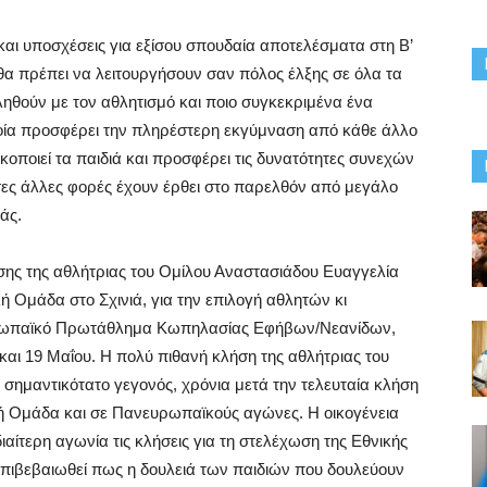
αι υποσχέσεις για εξίσου σπουδαία αποτελέσματα στη Β’
θα πρέπει να λειτουργήσουν σαν πόλος έλξης σε όλα τα
ληθούν με τον αθλητισμό και ποιο συγκεκριμένα ένα
ία προσφέρει την πληρέστερη εκγύμναση από κάθε άλλο
κοποιεί τα παιδιά και προσφέρει τις δυνατότητες συνεχών
σες άλλες φορές έχουν έρθει στο παρελθόν από μεγάλο
άς.
κλήσης της αθλήτριας του Ομίλου Αναστασιάδου Ευαγγελία
κή Ομάδα στο Σχινιά, για την επιλογή αθλητών κι
ρωπαϊκό Πρωτάθλημα Κωπηλασίας Εφήβων/Νεανίδων,
και 19 Μαΐου. Η πολύ πιθανή κλήση της αθλήτριας του
σημαντικότατο γεγονός, χρόνια μετά την τελευταία κλήση
κή Ομάδα και σε Πανευρωπαϊκούς αγώνες. Η οικογένεια
ιαίτερη αγωνία τις κλήσεις για τη στελέχωση της Εθνικής
ιβεβαιωθεί πως η δουλειά των παιδιών που δουλεύουν