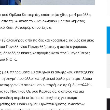
ικού Ομίλου Καστοριάς, επέστρεψε χθες, με 4 μετάλλια
ης, από την Α’ Φάση του Πανελληνίου Πρωταθλήματος
κό Κωπηλατοδρόμιο του Σχινιά.
 εξ΄ολοκλήρου από παίδες και κορασίδες, καθώς και μιας
ση του Πανελληνίου Πρωταθλήματος, η οποία αφορούσε
ς, δηλαδή ηλικιακές κατηγορίες κατά πολύ μεγαλύτερες
του Ν.Ο.Κ.
ς με 6 πληρώματα 10 αθλητών κι αθλητριών, επιτεύχθηκε
 τη στιγμή που άλλοι κωπηλατικοί όμιλοι με τετραπλάσια
 κατάφεραν να αποκομίσουν παρόμοιο αριθμό μεταλλίων.
ίας του Ναυτικού Ομίλου Καστοριάς, ο οποίος για μια
ανοδική πορεία κι άφησε υποσχέσεις για ακόμα
Β’ φάσης του Πανελληνίου Πρωταθλήματος, ηλικιακών