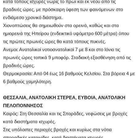
κατά τόπους ισχυρές νωρίς το πρωί και εκ νέου από τις
βραδινές ώρες, με πρόσκαιρη ύφεση των φαινόμενων στο
ενδιάμεσο χρονικό διάστημα.
Χιονοπτώσεις θα σημειωθούν στα ορεινά, καθώς και στα
ημιορεινά της Ηπείρου (ενδεικτικό υψόμετρο 600 μέτρα) όπου
τις πρώτες πρωινές ώρες θα κατά τόπους πυκνές.
Ανεμοι: Ανατολικοί νοτιοανατολικοί 7 με 8 και στο Ιόνιο τις
πρωινές ώρες τοπικά 9 μποφόρ. Σταδιακή εξασθένηση από τις
βραδινές ώρες.
Θερμοκρασία: Από 04 έως 16 βαθμούς Κελσίου. Στα βόρεια 4 με
6 βαθμούς χαμηλότερη.
ΘΕΣΣΑΛΙΑ, ΑΝΑΤΟΛΙΚΗ ΣΤΕΡΕΑ, ΕΥΒΟΙΑ, ΑΝΑΤΟΛΙΚΗ
ΠΕΛΟΠΟΝΝΗΣΟΣ
Καιρός: Στη Θεσσαλία και τις Σποράδες, νεφώσεις με βροχές
κατά διαστήματα ισχυρές.
Στις υπόλοιπες περιοχές βροχές και κυρίως στα νότια
σποραδικές καταιγίδες, κατά διαστήματα ισχυρές.