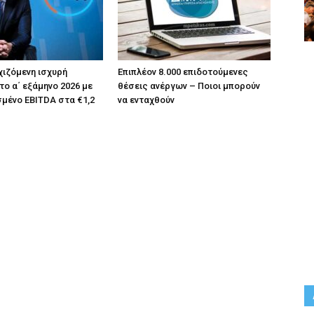
χιζόμενη ισχυρή
Επιπλέον 8.000 επιδοτούμενες
το α΄ εξάμηνο 2026 με
θέσεις ανέργων – Ποιοι μπορούν
μένο EBITDA στα €1,2
να ενταχθούν