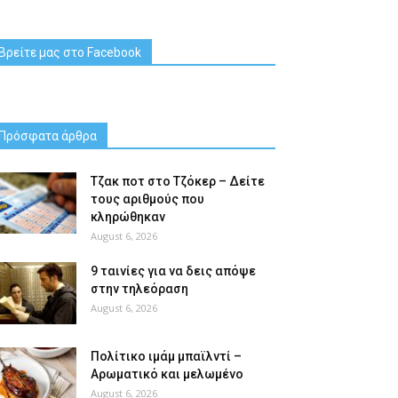
Βρείτε μας στο Facebook
Πρόσφατα άρθρα
Tζακ ποτ στο Τζόκερ – Δείτε
τους αριθμούς που
κληρώθηκαν
August 6, 2026
9 ταινίες για να δεις απόψε
στην τηλεόραση
August 6, 2026
Πολίτικο ιμάμ μπαϊλντί –
Αρωματικό και μελωμένο
August 6, 2026