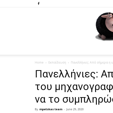
Home
Εκπαίδευση
Πανελλήνιες: Από σήμερα η 
Πανελλήνιες: Α
του μηχανογραφ
να το συμπληρώ
By
mpetskas team
-
June 29, 2020