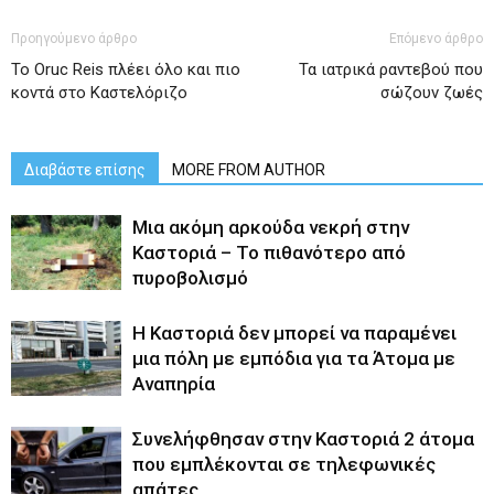
Προηγούμενο άρθρο
Επόμενο άρθρο
Το Oruc Reis πλέει όλο και πιο
Τα ιατρικά ραντεβού που
κοντά στο Καστελόριζο
σώζουν ζωές
Διαβάστε επίσης
MORE FROM AUTHOR
Μια ακόμη αρκούδα νεκρή στην
Καστοριά – Το πιθανότερο από
πυροβολισμό
Η Καστοριά δεν μπορεί να παραμένει
μια πόλη με εμπόδια για τα Άτομα με
Αναπηρία
Συνελήφθησαν στην Καστοριά 2 άτομα
που εμπλέκονται σε τηλεφωνικές
απάτες