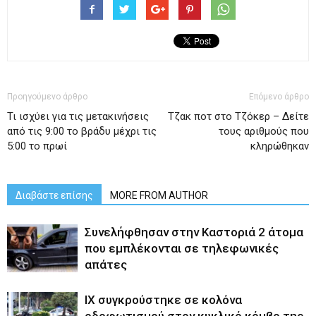
Προηγούμενο άρθρο
Επόμενο άρθρο
Τι ισχύει για τις μετακινήσεις
Tζακ ποτ στο Τζόκερ – Δείτε
από τις 9:00 το βράδυ μέχρι τις
τους αριθμούς που
5:00 το πρωί
κληρώθηκαν
Διαβάστε επίσης
MORE FROM AUTHOR
Συνελήφθησαν στην Καστοριά 2 άτομα
που εμπλέκονται σε τηλεφωνικές
απάτες
ΙΧ συγκρούστηκε σε κολόνα
οδοφωτισμού στον κυκλικό κόμβο της