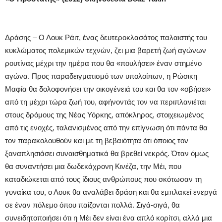
Δράσης – Ο Λουκ Ράιτ, ένας δευτεροκλασάτος παλαιστής του
κυκλώματος πολεμικών τεχνών, ζει μια βαρετή ζωή αγώνων
ρουτίνας μέχρι την ημέρα που θα «πουλήσει» έναν στημένο
αγώνα. Προς παραδειγματισμό των υπολοίπων, η Ρώσικη
Μαφία θα δολοφονήσει την οικογένειά του και θα τον «σβήσει»
από τη μέχρι τώρα ζωή του, αφήνοντάς τον να περιπλανιέται
στους δρόμους της Νέας Υόρκης, απόκληρος, στοιχειωμένος
από τις ενοχές, ταλανισμένος από την επίγνωση ότι πάντα θα
τον παρακολουθούν και με τη βεβαιότητα ότι όποιος τον
ξαναπλησιάσει συναισθηματικά θα βρεθεί νεκρός. Όταν όμως
θα συναντήσει μια δωδεκάχρονη Κινέζα, την Μέι, που
καταδιώκεται από τους ίδιους ανθρώπους που σκότωσαν τη
γυναίκα του, ο Λουκ θα αναλάβει δράση και θα εμπλακεί ενεργά
σε έναν πόλεμο όπου παίζονται πολλά. Σιγά-σιγά, θα
συνειδητοποιήσει ότι η Μέι δεν είναι ένα απλό κορίτσι, αλλά μια