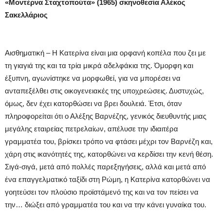
«Μοντέρνα Σταχτοπούτα» (1965) σκηνοθεσία Αλέκος
Σακελλάριος
Αισθηματική – Η Κατερίνα είναι μια ορφανή κοπέλα που ζει με
τη γιαγιά της και τα τρία μικρά αδελφάκια της. Όμορφη και
έξυπνη, αγωνίστηκε να μορφωθεί, για να μπορέσει να
ανταπεξέλθει στις οικογενειακές της υποχρεώσεις. Δυστυχώς,
όμως, δεν έχει κατορθώσει να βρει δουλειά. Έτσι, όταν
πληροφορείται ότι ο Αλέξης Βαρνέζης, γενικός διευθυντής μιας
μεγάλης εταιρείας πετρελαίων, απέλυσε την ιδιαιτέρα
γραμματέα του, βρίσκει τρόπο να φτάσει μέχρι τον Βαρνέζη και,
χάρη στις ικανότητές της, κατορθώνει να κερδίσει την κενή θέση.
Σιγά-σιγά, μετά από πολλές παρεξηγήσεις, αλλά και μετά από
ένα επαγγελματικό ταξίδι στη Ρώμη, η Κατερίνα κατορθώνει να
γοητεύσει τον πλούσιο προϊστάμενό της και να τον πείσει να
την… διώξει από γραμματέα του και να την κάνει γυναίκα του.