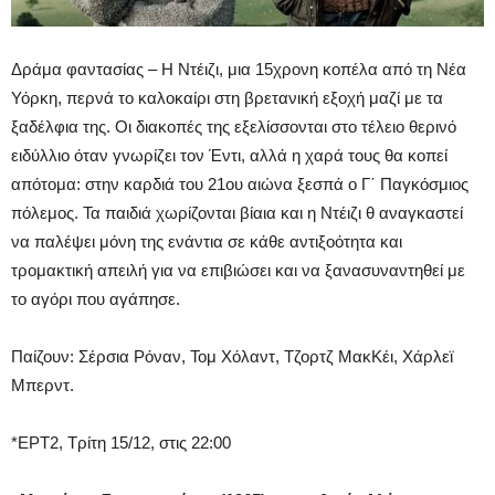
Δράμα φαντασίας – Η Ντέιζι, μια 15χρονη κοπέλα από τη Νέα
Υόρκη, περνά το καλοκαίρι στη βρετανική εξοχή μαζί με τα
ξαδέλφια της. Οι διακοπές της εξελίσσονται στο τέλειο θερινό
ειδύλλιο όταν γνωρίζει τον Έντι, αλλά η χαρά τους θα κοπεί
απότομα: στην καρδιά του 21ου αιώνα ξεσπά ο Γ΄ Παγκόσμιος
πόλεμος. Τα παιδιά χωρίζονται βίαια και η Ντέιζι θ αναγκαστεί
να παλέψει μόνη της ενάντια σε κάθε αντιξοότητα και
τρομακτική απειλή για να επιβιώσει και να ξανασυναντηθεί με
το αγόρι που αγάπησε.
Παίζουν: Σέρσια Ρόναν, Τομ Χόλαντ, Τζορτζ ΜακΚέι, Χάρλεϊ
Μπερντ.
*ΕΡΤ2, Τρίτη 15/12, στις 22:00