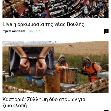
Live η ορκωμοσία της νέας Βουλής
mpetskas team
-
July 17, 2019
0
Καστοριά: Σύλληψη δύο ατόμων για
ζωοκλοπή