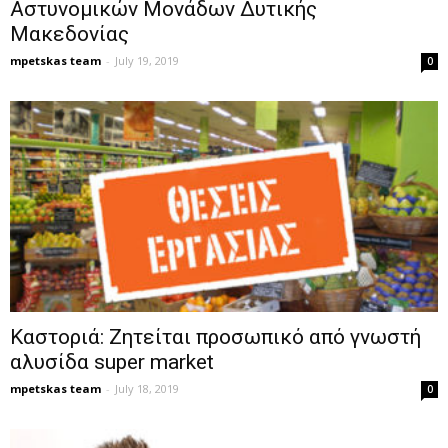
Αστυνομικών Μονάδων Δυτικής
Μακεδονίας
mpetskas team
-
July 19, 2019
0
Καστοριά: Ζητείται προσωπικό από γνωστή
αλυσίδα super market
mpetskas team
-
July 18, 2019
0