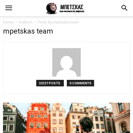
Home
Authors
Posts by mpetskas team
mpetskas team
32327 POSTS
0 COMMENTS