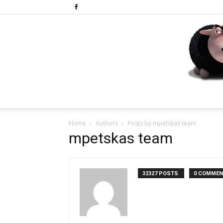
Home
Authors
Posts by mpetskas team
mpetskas team
32327 POSTS
0 COMME