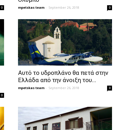
mpetskas team
-
September 26, 2018
0
0
Αυτό το υδροπλάνο θα πετά στην
Ελλάδα από την άνοιξη του...
mpetskas team
-
September 26, 2018
0
0