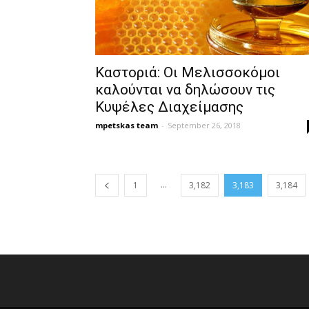
Καστοριά: Οι Μελισσοκόμοι
καλούνται να δηλώσουν τις
Κυψέλες Διαχείμασης
mpetskas team
-
September 26, 2018
...
1
3,182
3,183
3,184