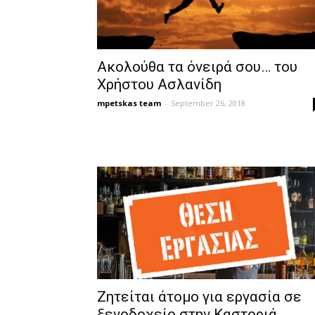
Ακολούθα τα όνειρά σου… του
Χρήστου Ασλανίδη
mpetskas team
-
September 26, 2018
Ζητείται άτομο για εργασία σε
ξενοδοχείο στην Καστοριά