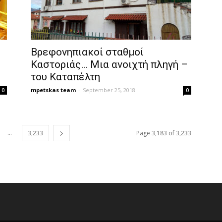
Βρεφονηπιακοί σταθμοί
Καστοριάς… Μια ανοιχτή πληγή –
του Καταπέλτη
mpetskas team
-
September 25, 2018
0
0
...
3,233
Page 3,183 of 3,233