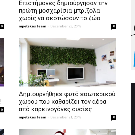
Επιστήμονες δημιούργησαν την
πρώτη μοσχαρίσια μπριζόλα
χωρίς να σκοτώσουν το ζώο
mpetskas team
-
December 23, 2018
0
0
Δημιουργήθηκε φυτό εσωτερικού
!
χώρου που καθαρίζει τον αέρα
από καρκινογόνες ουσίες
0
mpetskas team
-
December 21, 2018
0