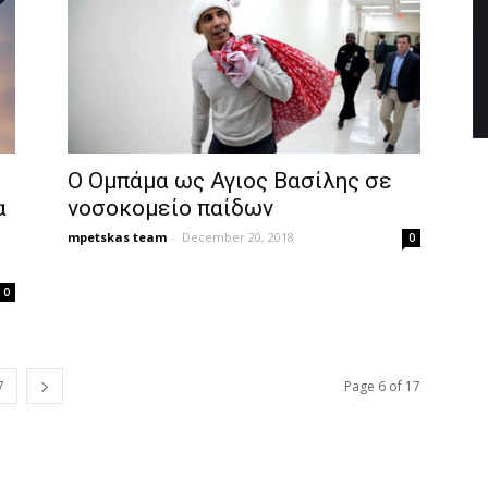
Ο Ομπάμα ως Αγιος Βασίλης σε
α
νοσοκομείο παίδων
mpetskas team
-
December 20, 2018
0
0
7
Page 6 of 17