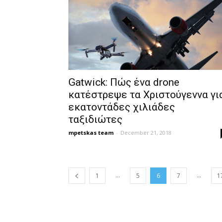
Gatwick: Πώς ένα drone
κατέστρεψε τα Χριστούγεννα γι
εκατοντάδες χιλιάδες
ταξιδιώτες
mpetskas team
-
December 21, 2018
...
...
1
5
6
7
1