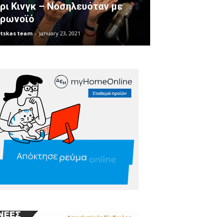
ρι Κινγκ – Νοσηλευόταν με
ρωνοϊό
tskas team
-
January 23, 2021