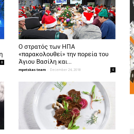
O στρατός των ΗΠΑ
η
«παρακολουθεί» την πορεία του
Άγιου Βασίλη και...
0
mpetskas team
-
December 24, 2018
0