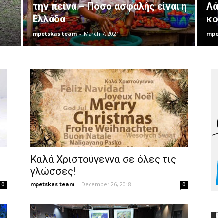
%
την πείνα – Πόσο ασφαλής είναι η
Λά
Ελλάδα
κο
mpetskas team
-
March 7, 2021
mpe
Καλά Χριστούγεννα σε όλες τις
γλώσσες!
mpetskas team
-
December 26, 2018
0
0