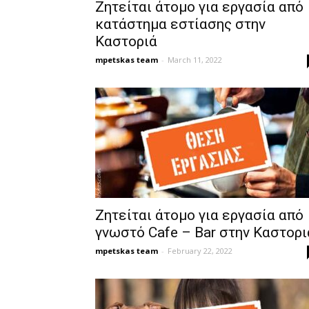
Ζητείται άτομο για εργασία από
κατάστημα εστίασης στην
Καστοριά
mpetskas team
-
March 11, 2022
Ζητείται άτομο για εργασία από
γνωστό Cafe – Bar στην Καστορι
mpetskas team
-
February 22, 2022