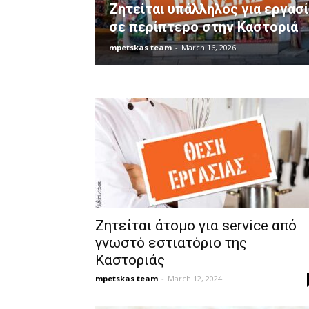
Ζητείται υπάλληλος για εργασί
σε περίπτερο στην Καστοριά
mpetskas team
-
March 16, 2026
Ζητείται άτομο για service από
γνωστό εστιατόριο της
Καστοριάς
mpetskas team
-
March 12, 2024