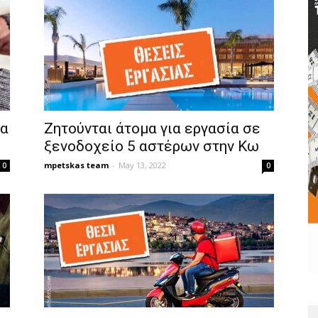
δα
Ζητούνται άτομα για εργασία σε
ξενοδοχείο 5 αστέρων στην Κω
mpetskas team
-
May 13, 2022
0
0