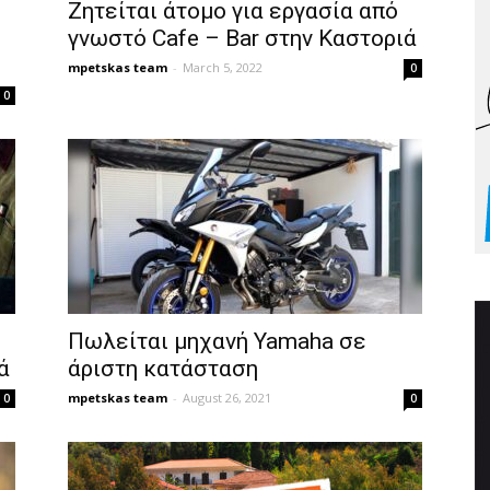
Ζητείται άτομο για εργασία από
γνωστό Cafe – Bar στην Καστοριά
mpetskas team
-
March 5, 2022
0
0
Πωλείται μηχανή Yamaha σε
ά
άριστη κατάσταση
mpetskas team
-
August 26, 2021
0
0