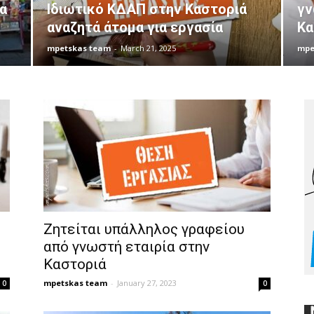
α
Ιδιωτικό ΚΔΑΠ στην Καστοριά
γν
αναζητά άτομα για εργασία
Κα
mpetskas team
-
March 21, 2025
mpe
Ζητείται υπάλληλος γραφείου
από γνωστή εταιρία στην
Καστοριά
mpetskas team
-
January 27, 2023
0
0