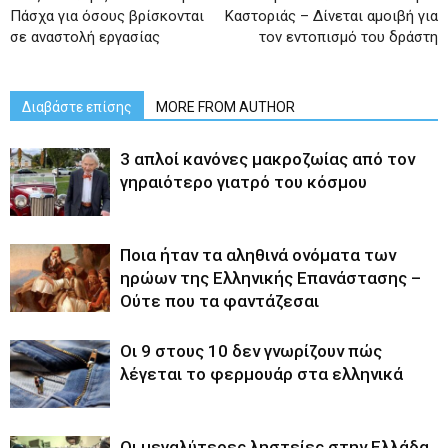
Πάσχα για όσους βρίσκονται
Καστοριάς – Δίνεται αμοιβή για
σε αναστολή εργασίας
τον εντοπισμό του δράστη
Διαβάστε επίσης
MORE FROM AUTHOR
3 απλοί κανόνες μακροζωίας από τον
γηραιότερο γιατρό του κόσμου
Ποια ήταν τα αληθινά ονόματα των
ηρώων της Ελληνικής Επανάστασης –
Ούτε που τα φαντάζεσαι
Οι 9 στους 10 δεν γνωρίζουν πώς
λέγεται το φερμουάρ στα ελληνικά
Οι μεγαλύτερες ληστείες στην Ελλάδα