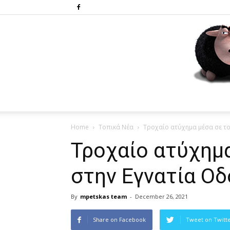
Home
Τοπικά Νέα
Τροχαίο ατύχημα μέσα σε το
Τροχαίο ατύχημ
στην Εγνατία Οδ
By
mpetskas team
-
December 26, 2021
Share on Facebook
Tweet on Twitt