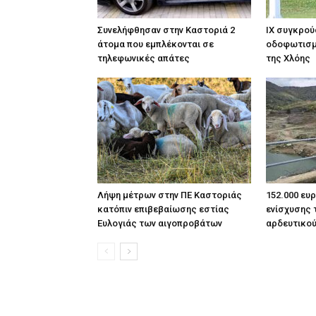
Συνελήφθησαν στην Καστοριά 2
ΙΧ συγκρού
άτομα που εμπλέκονται σε
οδοφωτισμ
τηλεφωνικές απάτες
της Χλόης
Λήψη μέτρων στην ΠΕ Καστοριάς
152.000 ευ
κατόπιν επιβεβαίωσης εστίας
ενίσχυσης 
Ευλογιάς των αιγοπροβάτων
αρδευτικο