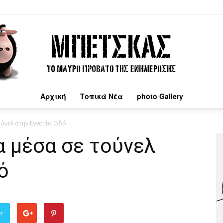
Αρχική
Τοπικά Νέα
photo Gallery
Μπέτσκας
ύνελ στην Εγνατία Οδό
α μέσα σε τούνελ
ό
er