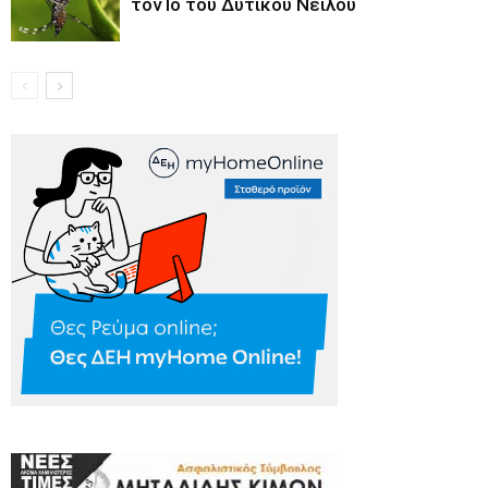
τον Ιό του Δυτικού Νείλου