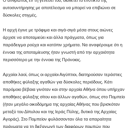
Ο άνθρωπος εν τη γενέσει του, διαθέτει το ένστικτο της
αυτοσυντήρησης με αποτέλεσμα να μπορεί να επιβιώνει σε
δύσκολες στιγμές.
Η αρχή έγινε με τρόφιμα και σιγά-σιγά μέσα στους αιώνες
άρχισε να αποταμιεύει και άλλα πράγματα, όπως για
παράδειγμα ρούχα και κατόπιν χρήματα. Να αναφέρουμε ότι η
έννοια της αποταμίευσης ήταν γνωστή από την αρχαιότητα
περισσότερο με την έννοια της Πρόνοιας.
Αρχαίοι λαοί, όπως οι αρχαίοι Αιγύπτιοι, διατηρούσαν τεράστιες
αποθήκες φύλαξης αγαθών για δύσκολες περιόδους. Κάτι
παρόμοιο βέβαια γινόταν και στην αρχαία Αθήνα όπου υπήρχαν
αποθήκες φύλαξης σίτου και άλλων αγαθών, όπως στο Πομπείο
(ήταν μεγάλο οικοδόμημα της αρχαίας Αθήνας που βρισκόταν
μεταξύ του Δίπυλου και της Ιεράς Πύλης, δυτικά της Αρχαίας
Αγοράς). Στο Πομπείον φυλάσσονταν όλα τα απαραίτητα
πράγματα γα τη διεξαγωγή των διαφόρων πομπών που