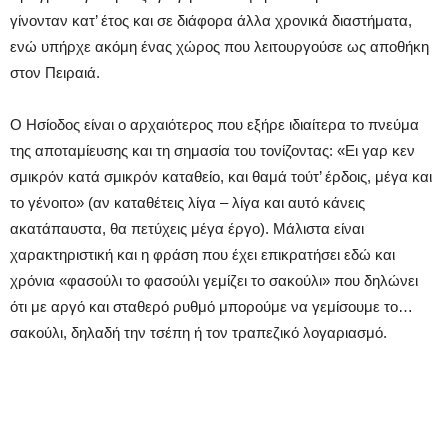
γίνονταν κατ’ έτος και σε διάφορα άλλα χρονικά διαστήματα,
ενώ υπήρχε ακόμη ένας χώρος που λειτουργούσε ως αποθήκη
στον Πειραιά.
Ο Ησίοδος είναι ο αρχαιότερος που εξήρε ιδιαίτερα το πνεύμα
της αποταμίευσης και τη σημασία του τονίζοντας: «Ει γαρ κεν
σμικρόν κατά σμικρόν καταθείο, και θαμά τούτ’ έρδοις, μέγα και
το γένοιτο» (αν καταθέτεις λίγα – λίγα και αυτό κάνεις
ακατάπαυστα, θα πετύχεις μέγα έργο). Μάλιστα είναι
χαρακτηριστική και η φράση που έχει επικρατήσει εδώ και
χρόνια «φασούλι το φασούλι γεμίζει το σακούλι» που δηλώνει
ότι με αργό και σταθερό ρυθμό μπορούμε να γεμίσουμε το…
σακούλι, δηλαδή την τσέπη ή τον τραπεζικό λογαριασμό.