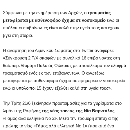
Σύμφωνα με την ενημέρωση των Αρχών, ο
τραυματίας
μεταφέρεται με ασθενοφόρο όχημα σε νοσοκομείο
ενώ οι
υπόλοιποι επιβαίνοντες είναι καλά στην υγεία τους και έχουν
βγει στη στεριά.
Η ανάρτηση του Λιμενικού Σώματος στο Twitter αναφέρει:
«Σύγκρουση 2 T/Χ σκαφών με συνολικά 16 επιβαίνοντες στη
θαλ.περ. Θυμάρι Παλαιάς Φώκαιας με αποτέλεσμα τον ελαφρύ
τραυματισμό ενός εκ των επιβαινοντων. O ανωτέρω
μεταφέρεται με ασθενοφόρο όχημα σε εφημερεύον νοσοκομείο
ενώ οι υπόλοιποι 15 έχουν εξέλθει καλά στη υγεία τους».
Την Τρίτη 21/6 ξεκίνησαν προετοιμασίες για τα γυρίσματα στο
λιμάνι της Ραφήνας
της νέας ταινίας της Νία Βαρντάλος
«Γάμος αλά ελληνικά Νο 3». Μετά την τρομερή επιτυχία της
πρώτης ταινίας «Γάμος αλά ελληνικά Νο 1» (που από ένα