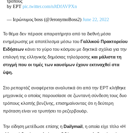
τρόπους
by ΕΡΤ
pic.twitter.com/nJtDfAVPXn
— Ιερώνυμος boss (@JeronymoBoss2)
June 22, 2022
Το θέμα δεν πέρασε απαρατήρητο από τα διεθνή μέσα
ενημέρωσης με αποτέλεσμα μέσω του
Γαλλικού Πρακτορείου
Ειδήσεων
κάνει το γύρο του κόσμου με δηκτικά σχόλια για την
επιλογή της ελληνικής δημόσιας τηλεόρασης
και μάλιστα τη
στιγμή που οι τιμές των καυσίμων έχουν εκτιναχθεί στα
ύψη.
Στο ρεπορτάζ αναφέρεται αναλυτικά ότι από την ΕΡΤ κλήθηκε
μηχανικός ο οποίος παρουσίασε σε ζωντανή σύνδεση τους δυο
τρόπους κλοπής βενζίνης, επισημαίνοντας ότι η δεύτερη
πρόταση είναι να τρυπήσει το ρεζερβουάρ.
Την είδηση μετέδωσε επίσης η
Dailymail
, η οποία είχε τίτλο «Η