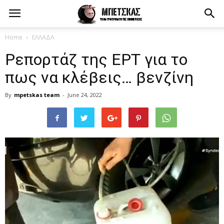
Home
ΕΛΛΑΔΑ
Ρεπορτάζ της ΕΡΤ για το
πως να κλέβεις… βενζίνη
By
mpetskas team
-
June 24, 2022