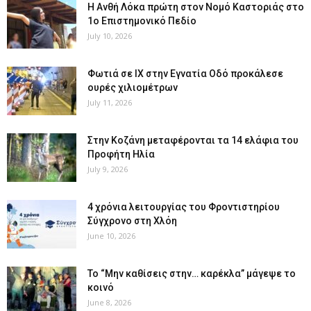
Η Ανθή Λόκα πρώτη στον Νομό Καστοριάς στο
1ο Επιστημονικό Πεδίο
July 10, 2026
Φωτιά σε ΙΧ στην Εγνατία Οδό προκάλεσε
ουρές χιλιομέτρων
July 11, 2026
Στην Κοζάνη μεταφέρονται τα 14 ελάφια του
Προφήτη Ηλία
July 9, 2026
4 χρόνια λειτουργίας του Φροντιστηρίου
Σύγχρονο στη Χλόη
June 10, 2026
Το “Μην καθίσεις στην… καρέκλα” μάγεψε το
κοινό
June 8, 2026