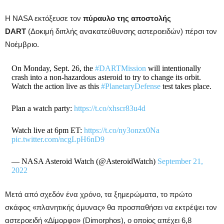
Η NASA εκτόξευσε τον
πύραυλο της αποστολής
DART
(Δοκιμή διπλής ανακατεύθυνσης αστεροειδών) πέρσι τον
Νοέμβριο.
On Monday, Sept. 26, the
#DARTMission
will intentionally
crash into a non-hazardous asteroid to try to change its orbit.
Watch the action live as this
#PlanetaryDefense
test takes place.
Plan a watch party:
https://t.co/xhscr83u4d
Watch live at 6pm ET:
https://t.co/ny3onzx0Na
pic.twitter.com/ncgLpH6nD9
— NASA Asteroid Watch (@AsteroidWatch)
September 21,
2022
Μετά από σχεδόν ένα χρόνο, τα ξημερώματα, το πρώτο
σκάφος «πλανητικής άμυνας» θα προσπαθήσει να εκτρέψει τον
αστεροειδή «Δίμορφο» (Dimorphos), ο οποίος απέχει 6,8