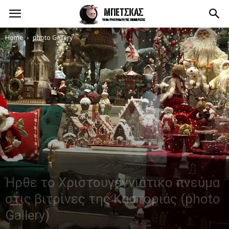
Home
photo Gallery
Ήρθε το Χριστουγεννιάτικο πνεύμα
στις βιτρίνες της Καστοριάς (photo
Gallery)