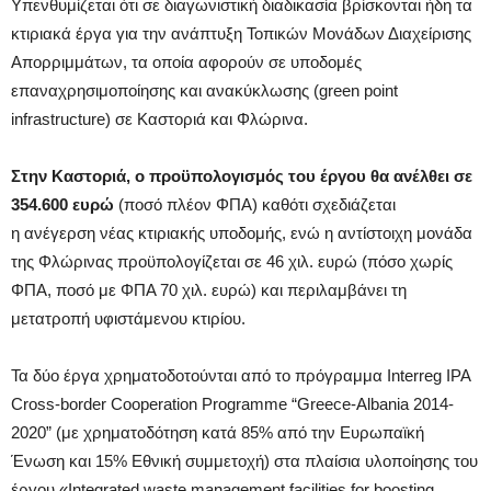
Υπενθυμίζεται ότι σε διαγωνιστική διαδικασία βρίσκονται ήδη τα
κτιριακά έργα για την ανάπτυξη Τοπικών Μονάδων Διαχείρισης
Απορριμμάτων, τα οποία αφορούν σε υποδομές
επαναχρησιμοποίησης και ανακύκλωσης (green point
infrastructure) σε Καστοριά και Φλώρινα.
Στην Καστοριά, ο προϋπολογισμός του έργου θα ανέλθει σε
354.600 ευρώ
(ποσό πλέον ΦΠΑ) καθότι σχεδιάζεται
η ανέγερση νέας κτιριακής υποδομής, ενώ η αντίστοιχη μονάδα
της Φλώρινας προϋπολογίζεται σε 46 χιλ. ευρώ (πόσο χωρίς
ΦΠΑ, ποσό με ΦΠΑ 70 χιλ. ευρώ) και περιλαμβάνει τη
μετατροπή υφιστάμενου κτιρίου.
Τα δύο έργα χρηματοδοτούνται από το πρόγραμμα Interreg IPA
Cross-border Cooperation Programme “Greece-Albania 2014-
2020” (με χρηματοδότηση κατά 85% από την Ευρωπαϊκή
Ένωση και 15% Εθνική συμμετοχή) στα πλαίσια υλοποίησης του
έργου «Integrated waste management facilities for boosting