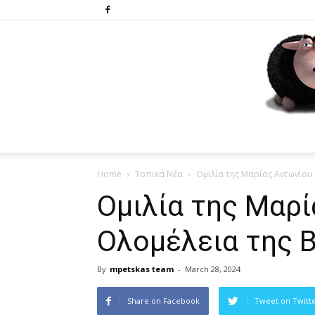
Home
Τοπικά Νέα
Ομιλία της Μαρίας Αντωνίου
Ομιλία της Μαρί
Ολομέλεια της 
By
mpetskas team
-
March 28, 2024
Share on Facebook
Tweet on Twitt