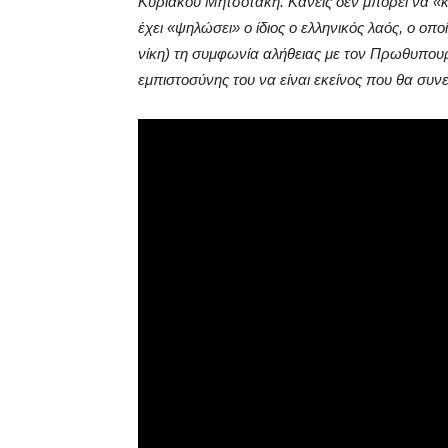
Κυριάκου Μητσοτάκη. Κανείς δεν μπορεί να «κ
έχει «ψηλώσει» ο ίδιος ο ελληνικός λαός, ο οπ
νίκη) τη συμφωνία αλήθειας με τον Πρωθυπου
εμπιστοσύνης του να είναι εκείνος που θα συν