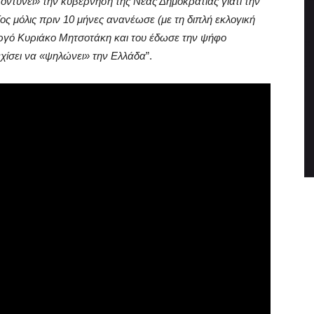
οντύνει» την κυβέρνηση της Νέας Δημοκρατίας γιατί την
οίος μόλις πριν 10 μήνες ανανέωσε (με τη διπλή εκλογική
ργό Κυριάκο Μητσοτάκη και του έδωσε την ψήφο
εχίσει να «ψηλώνει» την Ελλάδα
”.