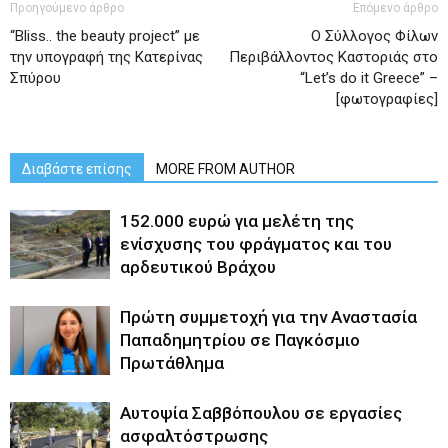
Προηγούμενο άρθρο
Επόμενο άρθρο
“Bliss.. the beauty project” με
O Σύλλογος Φίλων
την υπογραφή της Κατερίνας
Περιβάλλοντος Καστοριάς στο
Σπύρου
“Let’s do it Greece” –
[φωτογραφίες]
Διαβάστε επίσης
MORE FROM AUTHOR
152.000 ευρώ για μελέτη της
ενίσχυσης του φράγματος και του
αρδευτικού Βράχου
Πρώτη συμμετοχή για την Αναστασία
Παπαδημητρίου σε Παγκόσμιο
Πρωτάθλημα
Αυτοψία Σαββόπουλου σε εργασίες
ασφαλτόστρωσης