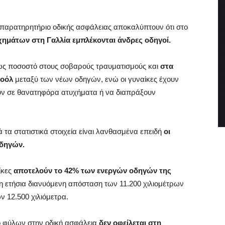
 παρατηρητήριο οδικής ασφάλειας αποκαλύπτουν ότι στο
μάτων στη Γαλλία εμπλέκονται άνδρες οδηγοί.
ι ως ποσοστό στους σοβαρούς τραυματισμούς και
στα
κοόλ
μεταξύ των νέων οδηγών, ενώ οι γυναίκες έχουν
ύν σε θανατηφόρα ατυχήματα ή να διαπράξουν
 τα στατιστικά στοιχεία είναι λανθασμένα επειδή
οι
οδηγών.
ίκες
αποτελούν το 42% των ενεργών οδηγών της
ι η ετήσια διανυόμενη απόσταση των 11.200 χιλιομέτρων
ν 12.500 χιλιόμετρα.
ο φύλων στην οδική ασφάλεια
δεν οφείλεται στη