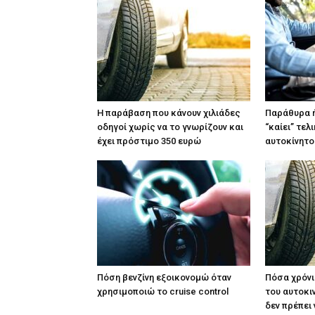
Η παράβαση που κάνουν χιλιάδες
Παράθυρα ή
οδηγοί χωρίς να το γνωρίζουν και
“καίει” τε
έχει πρόστιμο 350 ευρώ
αυτοκίνητο
Πόση βενζίνη εξοικονομώ όταν
Πόσα χρόνι
χρησιμοποιώ το cruise control
του αυτοκι
δεν πρέπει