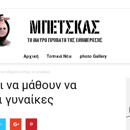
Αρχική
Τοπικά Νέα
photo Gallery
Μπέτσκας
 να οδηγούν όπως οι γυναίκες
ι να μάθουν να
 γυναίκες
er