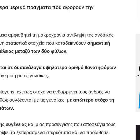
ερα μερικά πράγματα που αφορούν την
εια αμφισβητεί τη μακροχρόνια αντίληψη της ανδρικής
νη στατιστικά στοιχεία που καταδεικνύουν
σημαντική
άλειας μεταξύ των δύο φύλων.
ται σε δυσανάλογα υψηλότερο αριθμό θανατηφόρων
κριση με τις γυναίκες.
itoyens, έχει ως στόχο να ενθαρρύνει τους άνδρες να
ως συνδέονται με τις γυναίκες, μ
ε απώτερο στόχο τη
μάτων.
ης ευγένειας
και μιας προσέγγισης που αποφεύγει τους
ρρίψει τα ξεπερασμένα στερεότυπα και να προωθήσει