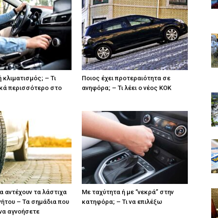
 κλιματισμός; – Τι
Ποιος έχει προτεραιότητα σε
λικά περισσότερο στο
ανηφόρα; – Τι λέει ο νέος ΚΟΚ
α αντέχουν τα λάστιχα
Με ταχύτητα ή με “νεκρά” στην
νήτου – Τα σημάδια που
κατηφόρα; – Τι να επιλέξω
 να αγνοήσετε