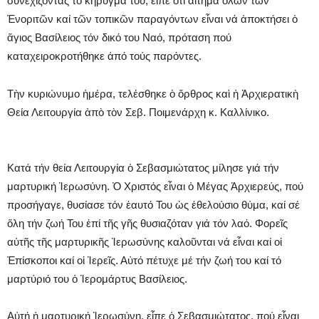
συνεχίζοντας τό κήρυγμά του, εἶπε ὅτι αἴτημα ὅλων τῶν
Ἐνοριτῶν καί τῶν τοπικῶν παραγόντων εἶναι νά ἀποκτήσει ὁ
ἅγιος Βασίλειος τόν δικό του Ναό, πρόταση πού
καταχειροκροτήθηκε ἀπό τούς παρόντες.
Τὴν κυριώνυμο ἡμέρα, τελέσθηκε ὁ ὄρθρος καὶ ἡ Ἀρχιερατικὴ
Θεία Λειτουργία ἀπὸ τὸν Σεβ. Ποιμενάρχη κ. Καλλίνικο.
Κατά τήν θεία Λειτουργία ὁ Σεβασμιώτατος μίλησε γιά τήν
μαρτυρική Ἱερωσύνη. Ὁ Χριστός εἶναι ὁ Μέγας Ἀρχιερεύς, πού
προσήγαγε, θυσίασε τόν ἑαυτό Του ὡς ἐθελούσιο θύμα, καί σέ
ὅλη τήν ζωή Του ἐπί τῆς γῆς θυσιαζόταν γιά τόν λαό. Φορεῖς
αὐτῆς τῆς μαρτυρικῆς Ἱερωσύνης καλοῦνται νά εἶναι καί οἱ
Ἐπίσκοποι καί οἱ Ἱερεῖς. Αὐτό πέτυχε μέ τήν ζωή του καί τό
μαρτύριό του ὁ Ἱερομάρτυς Βασίλειος.
Αὐτή ἡ μαρτυρική Ἱερωσύνη, εἶπε ὁ Σεβασμιώτατος, πού εἶναι