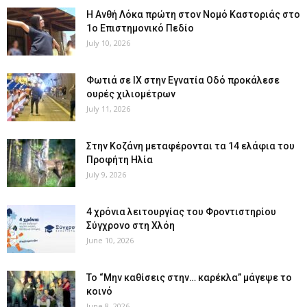
Η Ανθή Λόκα πρώτη στον Νομό Καστοριάς στο
1ο Επιστημονικό Πεδίο
July 10, 2026
Φωτιά σε ΙΧ στην Εγνατία Οδό προκάλεσε
ουρές χιλιομέτρων
July 11, 2026
Στην Κοζάνη μεταφέρονται τα 14 ελάφια του
Προφήτη Ηλία
July 9, 2026
4 χρόνια λειτουργίας του Φροντιστηρίου
Σύγχρονο στη Χλόη
June 10, 2026
Το “Μην καθίσεις στην… καρέκλα” μάγεψε το
κοινό
June 8, 2026