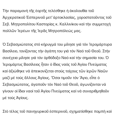
Τὴν παραμονὴ τῆς ἑορτῆς τελέσθηκε ἡ ἀκολουθία τοῦ
Ἀρχιερατικοῦ Ἑσπερινοῦ μετ’ ἀρτοκλασίας, χοροστατοῦντος τοῦ
Σεβ. Μητροπολίτου Καστορίας κ. Καλλινίκου καὶ τὴν συμμετοχὴ
πολλῶν Ἱερέων τῆς Ἱερᾶς Μητροπόλεώς μας.
Ὁ Σεβασμιώτατος στό κήρυγμά του μίλησε γιά τόν Ἱερομάρτυρα
Βασίλειο, τονίζοντας τήν ἀγάπη του γιά τόν Ναό τοῦ Θεοῦ. Στήν
συνέχεια μίλησε γιά τόν ὀρθόδοξο Ναό καί τήν σημασία του. Ὁ
Ἱερομάρτυς Βασίλειος ἦταν ὁ ἴδιος ναός τοῦ Ἁγίου Πνεύματος
καί ἀξιώθηκε νά ἀπεικονίζεται στούς τοίχους τῶν ἱερῶν Ναῶν
μαζί μέ τούς ἄλλους Ἁγίους. Ὅσοι τιμοῦν τόν Ἅγιο, εἶπε ὁ
Σεβασμιώτατος, ἀγαποῦν τόν Ναό τοῦ Θεοῦ, ἀγωνίζονται νά
γίνουν οἱ ἴδιοι ναοί τοῦ Ἁγίου Πνεύματος καί νά συναριθμηθοῦν
μέ τούς Ἁγίους.
Στὸ τέλος τοῦ πανηγυρικοῦ ἑσπερινοῦ, σχηματίσθηκε πομπὴ καὶ