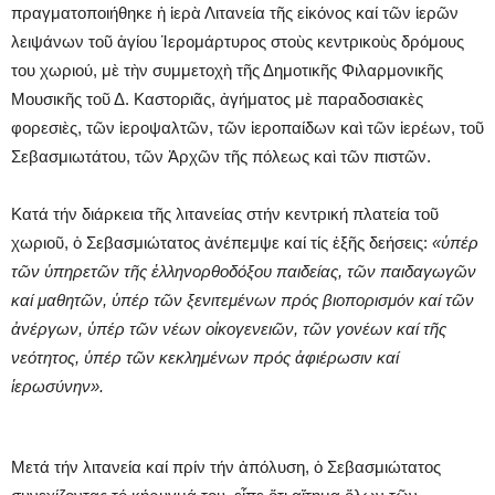
πραγματοποιήθηκε ἡ ἱερὰ Λιτανεία τῆς εἰκόνος καί τῶν ἱερῶν
λειψάνων τοῦ ἁγίου Ἱερομάρτυρος στοὺς κεντρικοὺς δρόμους
του χωριού, μὲ τὴν συμμετοχὴ τῆς Δημοτικῆς Φιλαρμονικῆς
Μουσικῆς τοῦ Δ. Καστοριᾶς, ἀγήματος μὲ παραδοσιακὲς
φορεσιὲς, τῶν ἱεροψαλτῶν, τῶν ἱεροπαίδων καὶ τῶν ἱερέων, τοῦ
Σεβασμιωτάτου, τῶν Ἀρχῶν τῆς πόλεως καὶ τῶν πιστῶν.
Κατά τήν διάρκεια τῆς λιτανείας στήν κεντρική πλατεία τοῦ
χωριοῦ, ὁ Σεβασμιώτατος ἀνέπεμψε καί τίς ἑξῆς δεήσεις:
«ὑπέρ
τῶν ὑπηρετῶν τῆς ἑλληνορθοδόξου παιδείας, τῶν παιδαγωγῶν
καί μαθητῶν, ὑπέρ τῶν ξενιτεμένων πρός βιοπορισμόν καί τῶν
ἀνέργων, ὑπέρ τῶν νέων οἰκογενειῶν, τῶν γονέων καί τῆς
νεότητος, ὑπέρ τῶν κεκλημένων πρός ἀφιέρωσιν καί
ἱερωσύνην».
Μετά τήν λιτανεία καί πρίν τήν ἀπόλυση, ὁ Σεβασμιώτατος