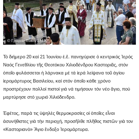
Τό διήμερο 20 καί 21 Ἰουνίου ἐ.ἔ. πανηγύρισε ὁ κεντρικός Ἱερός
Ναός Γενεθλίου τῆς Θεοτόκου Χιλιοδένδρου Καστοριᾶς, στόν
ὁποῖο φυλάσσεται ἡ λάρνακα μέ τά ἱερά λείψανα τοῦ ἁγίου
ἱερομάρτυρος Βασιλείου, καί στόν ὁποῖο κάθε χρόνο
προστρέχουν πολλοί πιστοί γιά νά τιμήσουν τόν νέο ἅγιο, πού
μαρτύρησε στό χωριό Χιλιόδενδρο.
Ἐφέτος, παρὰ τις ὑψηλὲς θερμοκρασίες οἱ ὁποῖες εἶναι
ἀσυνήθιστες γιὰ τὴν περιοχή, προσῆλθε πλῆθος πιστῶν γιὰ τον
«Καστοριανὸ» Ἅγιο ἔνδοξο Ἱερομάρτυρα.