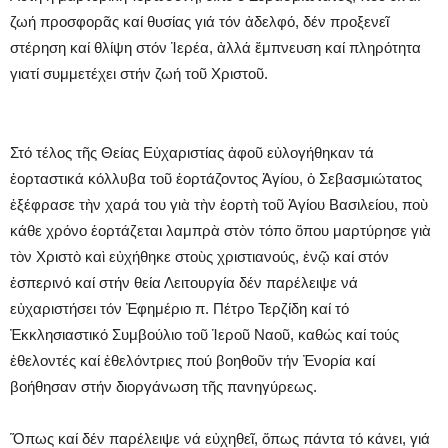
ζωή προσφορᾶς καί θυσίας γιά τόν ἀδελφό, δέν προξενεῖ
στέρηση καί θλίψη στόν Ἱερέα, ἀλλά ἔμπνευση καί πληρότητα
γιατί συμμετέχει στήν ζωή τοῦ Χριστοῦ.
Στό τέλος τῆς Θείας Εὐχαριστίας ἀφοῦ εὐλογήθηκαν τά
ἑορταστικά κόλλυβα τοῦ ἑορτάζοντος Ἁγίου, ὁ Σεβασμιώτατος
ἐξέφρασε τὴν χαρά του γιὰ τὴν ἑορτὴ τοῦ Ἁγίου Βασιλείου, ποὺ
κάθε χρόνο ἑορτάζεται λαμπρὰ στὸν τόπο ὅπου μαρτύρησε γιὰ
τὸν Χριστὸ καὶ εὐχήθηκε στοὺς χριστιανούς, ἐνῷ καί στόν
ἑσπερινό καί στήν θεία Λειτουργία δέν παρέλειψε νά
εὐχαριστήσει τόν Ἐφημέριο π. Πέτρο Τερζίδη καί τό
Ἐκκλησιαστικό Συμβούλιο τοῦ Ἱεροῦ Ναοῦ, καθώς καί τούς
ἐθελοντές καί ἐθελόντριες πού βοηθοῦν τήν Ἐνορία καί
βοήθησαν στήν διοργάνωση τῆς πανηγύρεως.
Ὅπως καί δέν παρέλειψε νά εὐχηθεῖ, ὅπως πάντα τό κάνει, γιά