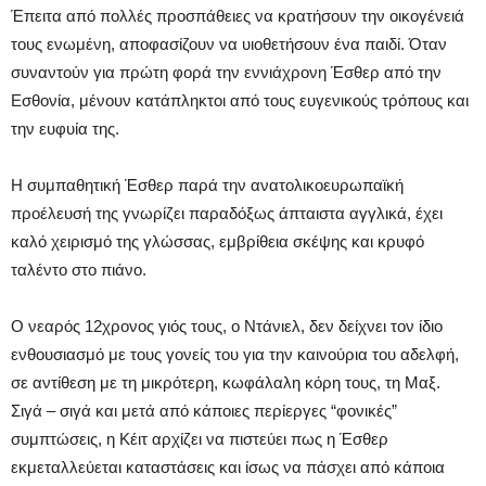
Έπειτα από πολλές προσπάθειες να κρατήσουν την οικογένειά
τους ενωμένη, αποφασίζουν να υιοθετήσουν ένα παιδί. Όταν
συναντούν για πρώτη φορά την εννιάχρονη Έσθερ από την
Εσθονία, μένουν κατάπληκτοι από τους ευγενικούς τρόπους και
την ευφυία της.
Η συμπαθητική Έσθερ παρά την ανατολικοευρωπαϊκή
προέλευσή της γνωρίζει παραδόξως άπταιστα αγγλικά, έχει
καλό χειρισμό της γλώσσας, εμβρίθεια σκέψης και κρυφό
ταλέντο στο πιάνο.
Ο νεαρός 12χρονος γιός τους, ο Ντάνιελ, δεν δείχνει τον ίδιο
ενθουσιασμό με τους γονείς του για την καινούρια του αδελφή,
σε αντίθεση με τη μικρότερη, κωφάλαλη κόρη τους, τη Μαξ.
Σιγά – σιγά και μετά από κάποιες περίεργες “φονικές”
συμπτώσεις, η Κέιτ αρχίζει να πιστεύει πως η Έσθερ
εκμεταλλεύεται καταστάσεις και ίσως να πάσχει από κάποια