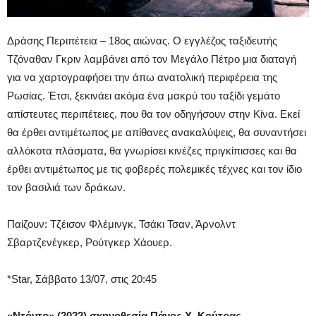
Δράσης Περιπέτεια – 18ος αιώνας. Ο εγγλέζος ταξιδευτής
Τζόναθαν Γκριν λαμβάνει από τον Μεγάλο Πέτρο μια διαταγή
για να χαρτογραφήσει την άπω ανατολική περιφέρεια της
Ρωσίας. Έτσι, ξεκινάει ακόμα ένα μακρύ του ταξίδι γεμάτο
απίστευτες περιπέτειες, που θα τον οδηγήσουν στην Κίνα. Εκεί
θα έρθει αντιμέτωπος με απίθανες ανακαλύψεις, θα συναντήσει
αλλόκοτα πλάσματα, θα γνωρίσει κινέζες πριγκίπισσες και θα
έρθει αντιμέτωπος με τις φοβερές πολεμικές τέχνες και τον ίδιο
τον βασιλιά των δράκων.
Παίζουν: Τζέισον Φλέμινγκ, Τσάκι Τσαν, Άρνολντ
Σβαρτζενέγκερ, Ρούτγκερ Χάουερ.
*Star, Σάββατο 13/07, στις 20:45
«
Ντόντο» (2022) σκηνοθεσία Πάνος Χ. Κούτρας