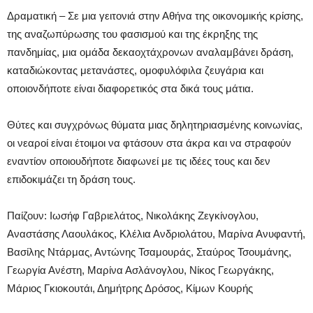
Δραματική – Σε μια γειτονιά στην Αθήνα της οικονομικής κρίσης,
της αναζωπύρωσης του φασισμού και της έκρηξης της
πανδημίας, μια ομάδα δεκαοχτάχρονων αναλαμβάνει δράση,
καταδιώκοντας μετανάστες, ομοφυλόφιλα ζευγάρια και
οποιονδήποτε είναι διαφορετικός στα δικά τους μάτια.
Θύτες και συγχρόνως θύματα μιας δηλητηριασμένης κοινωνίας,
οι νεαροί είναι έτοιμοι να φτάσουν στα άκρα και να στραφούν
εναντίον οποιουδήποτε διαφωνεί με τις ιδέες τους και δεν
επιδοκιμάζει τη δράση τους.
Παίζουν: Ιωσήφ Γαβριελάτος, Νικολάκης Ζεγκίνογλου,
Αναστάσης Λαουλάκος, Κλέλια Ανδριολάτου, Μαρίνα Ανυφαντή,
Βασίλης Ντάρμας, Αντώνης Τσαμουράς, Σταύρος Τσουμάνης,
Γεωργία Ανέστη, Μαρίνα Ασλάνογλου, Νίκος Γεωργάκης,
Μάριος Γκιοκουτάι, Δημήτρης Δρόσος, Κίμων Κουρής