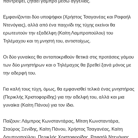
παντρέψει, ζητάει γαμπρό μέσω αγγελίας.
Εμφανίζονται δύο υποψήφιοι (Χρήστος Τσαγανέας και Ραφαήλ
Ντενόγιας), αλλά από ένα παιχνίδι της τύχης εκείνοι θα
ερωτευτούν την εξαδέλφη (Καίτη Λαμπροπούλου) του
Τηλέμαχου και τη μνηστή του, αντιστοίχως.
Οι δύο γυναίκες θα ανταποκριθούν θετικά στις προτάσεις γάμου
των δύο μνηστήρων και ο Τηλέμαχος θα βρεθεί ξανά μόνος με
την αδερφή του.
Για καλή τους τύχη, όμως, θα εμφανισθεί τελικά ένας μνηστήρας
(Περικλής Χριστοφορίδης) για την αδελφή του, αλλά και μια
γυναίκα (Καίτη Πάνου) για τον ίδιο.
Παίζουν: Λάμπρος Κωνσταντάρας, Μίτση Κωνσταντάρα,
Σταύρος Ξενίδης, Καίτη Πάνου, Χρήστος Τσαγανέας, Καίτη
Λαμπροπούλου, Περικλής Χριστοφορίδης, Ραφαήλ Ντενόγιας,