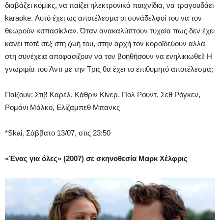
διαβάζει κόμικς, να παίζει ηλεκτρονικά παιχνίδια, να τραγουδάει
karaoke. Αυτό έχει ως αποτέλεσμα οι συνάδελφοί του να τον
θεωρούν «σπασίκλα». Όταν ανακαλύπτουν τυχαία πως δεν έχει
κάνει ποτέ σεξ στη ζωή του, στην αρχή τον κοροϊδεύουν αλλά
στη συνέχεια αποφασίζουν να τον βοηθήσουν να ενηλικιωθεί! Η
γνωριμία του Άντι με την Τρις θα έχει το επιθυμητό αποτέλεσμα;
Παίζουν: Στιβ Καρέλ, Κάθριν Κίνερ, Πολ Ρουντ, Σεθ Ρόγκεν,
Ρομάνι Μάλκο, Ελίζαμπεθ Μπανκς
*Skai, Σάββατο 13/07, στις 23:50
«Ένας για όλες» (2007) σε σκηνοθεσία Μαρκ Χέλφρις