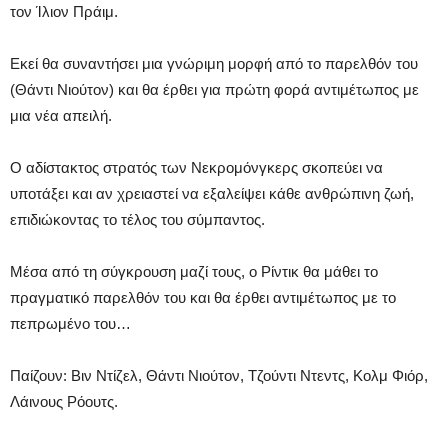
τον Ίλιον Πράιμ.
Εκεί θα συναντήσει μια γνώριμη μορφή από το παρελθόν του
(Θάντι Νιούτον) και θα έρθει για πρώτη φορά αντιμέτωπος με
μια νέα απειλή.
Ο αδίστακτος στρατός των Νεκρομόνγκερς σκοπεύει να
υποτάξει και αν χρειαστεί να εξαλείψει κάθε ανθρώπινη ζωή,
επιδιώκοντας το τέλος του σύμπαντος.
Μέσα από τη σύγκρουση μαζί τους, ο Ρίντικ θα μάθει το
πραγματικό παρελθόν του και θα έρθει αντιμέτωπος με το
πεπρωμένο του…
Παίζουν: Βιν Ντίζελ, Θάντι Νιούτον, Τζούντι Ντεντς, Κολμ Φιόρ,
Λάινους Ρόουτς.