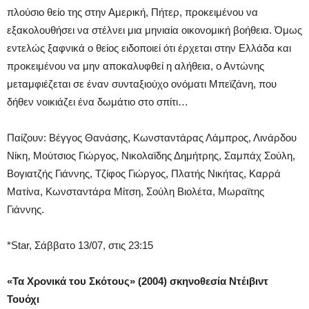
πλούσιο θείο της στην Αμερική, Πήτερ, προκειμένου να
εξακολουθήσει να στέλνει μια μηνιαία οικονομική βοήθεια. Όμως
εντελώς ξαφνικά ο θείος ειδοποιεί ότι έρχεται στην Ελλάδα και
προκειμένου να μην αποκαλυφθεί η αλήθεια, ο Αντώνης
μεταμφιέζεται σε έναν συνταξιούχο ονόματι Μπεϊζάνη, που
δήθεν νοικιάζει ένα δωμάτιο στο σπίτι…
Παίζουν: Βέγγος Θανάσης, Κωνσταντάρας Λάμπρος, Λινάρδου
Νίκη, Μούτσιος Γιώργος, Νικολαϊδης Δημήτρης, Σαμπάχ Σούλη,
Βογιατζής Γιάννης, Τζίφος Γιώργος, Πλατής Νικήτας, Καρρά
Ματίνα, Κωνσταντάρα Μίτση, Σούλη Βιολέτα, Μωραϊτης
Γιάννης.
*Star, Σάββατο 13/07, στις 23:15
«Τα Χρονικά του Σκότους» (2004) σκηνοθεσία Ντέιβιντ
Τουόχι