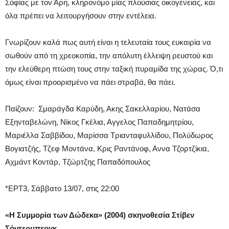
Σοφίας με τον Άρη, κληρονόμο μίας πλούσιας οικογένειας, και
όλα πρέπει να λειτουργήσουν στην εντέλεια.
Γνωρίζουν καλά πως αυτή είναι η τελευταία τους ευκαιρία να
σωθούν από τη χρεοκοπία, την απόλυτη έλλειψη ρευστού και
την ελεύθερη πτώση τους στην ταξική πυραμίδα της χώρας. Ό,τι
όμως είναι προορισμένο να πάει στραβά, θα πάει.
Παίζουν: Σμαράγδα Καρύδη, Ακης Σακελλαρίου, Νατάσα
Εξηνταβελώνη, Νίκος Γκέλια, Αγγελος Παπαδημητρίου,
Μαριέλλα Σαββίδου, Μαρίσσα Τριανταφυλλίδου, Πολύδωρος
Βογιατζής, Τζεφ Μοντάνα, Κρις Ραντάνοφ, Αννα Τζορτζίκια,
Αχμάντ Κοντάρ, Τζώρτζης Παπαδόπουλος
*ΕΡΤ3, Σάββατο 13/07, στις 22:00
«
Η Συμμορία των Δώδεκα
» (2004) σκηνοθεσία Στίβεν
Σόντερμπεργκ