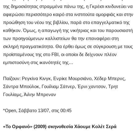
της δημοσιότητας στραμμένα πάνω της, η Γκρέισι κινδυνεύει να
αφιερώσει περισσότερο καιρό στα ινστιτούτα ομορφιάς και στην
προώθηση του νέου της βιβλίου, παρά στο επαγγελματικό της
καθήκον. Όμως, η απαγωγή της νικήτριας και του παρουσιαστή
των προηγούμενων καλλιστείων θα την επαναφέρει στη
σκληρή πραγματικότητα. Θα έρθει όμως σε σύγκρουση με τους
προϊσταμένους της στο FBI, οι οποίοι δε δείχνουν πλέον
εμπιστοσύνη στις ικανότητές της…
Παίζουν: Ρεγκίνα Κινγκ, Ενρίκε Μουρσιάνο, Χέδερ Μπερνς,
Σάντρα Μπούλοκ, Γουίλιαμ Σάτνερ, Έρνι χαντσον, Τρητ
Γουλίαμς, Άιλην Μπρεναν
*Open, Σάββατο 13/07, στις 00:45
«Το Ορφανό» (2009) σκηνοθεσία Χάουμε Κολέτ Σερά