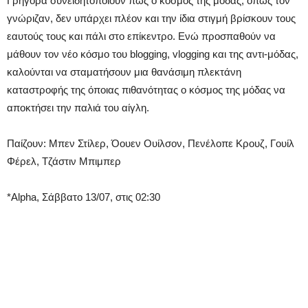
Γρήγορα συνειδητοποιούν πως ο κόσμος της μόδας, όπως τον
γνώριζαν, δεν υπάρχει πλέον και την ίδια στιγμή βρίσκουν τους
εαυτούς τους και πάλι στο επίκεντρο. Ενώ προσπαθούν να
μάθουν τον νέο κόσμο του blogging, vlogging και της αντι-μόδας,
καλούνται να σταματήσουν μια θανάσιμη πλεκτάνη
καταστροφής της όποιας πιθανότητας ο κόσμος της μόδας να
αποκτήσει την παλιά του αίγλη.
Παίζουν: Μπεν Στίλερ, Όουεν Ουίλσον, Πενέλοπε Κρουζ, Γουίλ
Φέρελ, Τζάστιν Μπιμπερ
*Alpha, Σάββατο 13/07, στις 02:30