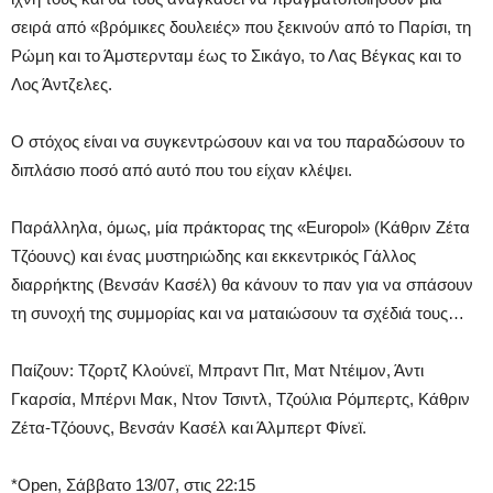
σειρά από «βρόμικες δουλειές» που ξεκινούν από το Παρίσι, τη
Ρώμη και το Άμστερνταμ έως το Σικάγο, το Λας Βέγκας και το
Λος Άντζελες.
Ο στόχος είναι να συγκεντρώσουν και να του παραδώσουν το
διπλάσιο ποσό από αυτό που του είχαν κλέψει.
Παράλληλα, όμως, μία πράκτορας της «Europol» (Κάθριν Ζέτα
Τζόουνς) και ένας μυστηριώδης και εκκεντρικός Γάλλος
διαρρήκτης (Βενσάν Κασέλ) θα κάνουν το παν για να σπάσουν
τη συνοχή της συμμορίας και να ματαιώσουν τα σχέδιά τους…
Παίζουν: Τζορτζ Κλούνεϊ, Μπραντ Πιτ, Ματ Ντέιμον, Άντι
Γκαρσία, Μπέρνι Μακ, Ντον Τσιντλ, Τζούλια Ρόμπερτς, Κάθριν
Ζέτα-Τζόουνς, Βενσάν Κασέλ και Άλμπερτ Φίνεϊ.
*Open, Σάββατο 13/07, στις 22:15