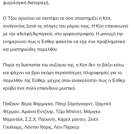
ψυχολογική διαταραχή.
Ο Τζον αρνείται να πιστέψει τα όσα υποστηρίζει η Κέιτ,
ανοίγοντας ξανά τις πληγές του γάμου τους. Η Κέιτ επικοινωνεί
με την αδελφή Άμπιγκειλ, στο ορφανοτροφείο. Η μοναχή την
ενημερώνει πως η Έσθερ φαίνεται να είχε ένα προβληματικό
και μυστηριώδες παρελθόν.
Παρά τη δυσπιστία του συζύγου της, η Κέιτ δεν το βάζει κάτω
και ψάχνει να βρει ακόμη περισσότερες πληροφορίες για το
παρελθόν της Έσθερ, μέχρις ότου ανακαλύπτει πως η Έσθερ
κρύβει ένα πολύ επικίνδυνο μυστικό.
Παίζουν: Βέρα Φάρμιγκα, Πίτερ Σάρσγκαρντ, Ίζαμπελ
Φέρμαν, Αριάνα Εντζινίρ, Τζίμι Μπένετ, Μάργκο
Μαριντέιλ, Σ.Σ.Χ. Πάουντε, Κάρελ ροντεν, Ζινέλ
Γουίλιαμς, Λάντον Νόρις, Λένι Πάρκερ