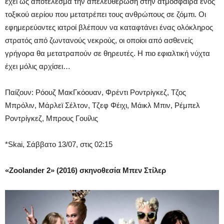
έχει ως αποτέλεσμα την απελευθέρωση στην ατμόσφαιρα ενός
τοξικού αερίου που μετατρέπει τους ανθρώπους σε ζόμπι. Οι
εφημερεύοντες ιατροί βλέπουν να καταφτάνει ένας ολόκληρος
στρατός από ζωντανούς νεκρούς, οι οποίοι από ασθενείς
γρήγορα θα μετατραπούν σε θηρευτές. Η πιο εφιαλτική νύχτα
έχει μόλις αρχίσει…
Παίζουν: Ρόουζ ΜακΓκόουαν, Φρέντι Ροντρίγκεζ, Τζος
Μπρόλιν, Μάρλεϊ Σέλτον, Τζεφ Φέιχι, Μάικλ Μπιν, Ρέμπελ
Ροντρίγκεζ, Μπρους Γουίλις
*Skai, Σάββατο 13/07, στις 02:15
«Zoolander 2» (2016) σκηνοθεσία Μπεν Στίλερ