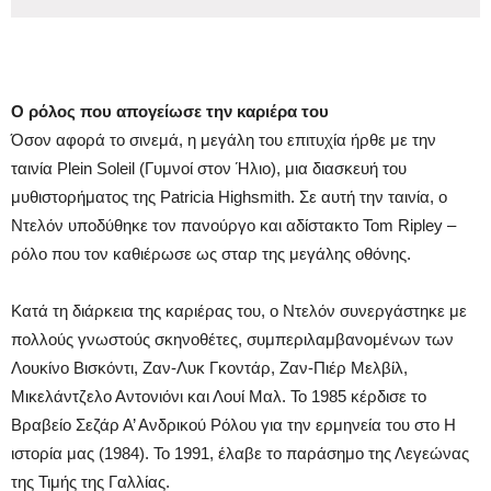
Ο ρόλος που απογείωσε την καριέρα του
Όσον αφορά το σινεμά, η μεγάλη του επιτυχία ήρθε με την
ταινία Plein Soleil (Γυμνοί στον Ήλιο), μια διασκευή του
μυθιστορήματος της Patricia Highsmith. Σε αυτή την ταινία, ο
Ντελόν υποδύθηκε τον πανούργο και αδίστακτο Tom Ripley –
ρόλο που τον καθιέρωσε ως σταρ της μεγάλης οθόνης.
Κατά τη διάρκεια της καριέρας του, ο Ντελόν συνεργάστηκε με
πολλούς γνωστούς σκηνοθέτες, συμπεριλαμβανομένων των
Λουκίνο Βισκόντι, Ζαν-Λυκ Γκοντάρ, Ζαν-Πιέρ Μελβίλ,
Μικελάντζελο Αντονιόνι και Λουί Μαλ. Το 1985 κέρδισε το
Βραβείο Σεζάρ Α’ Ανδρικού Ρόλου για την ερμηνεία του στο Η
ιστορία μας (1984). Το 1991, έλαβε το παράσημο της Λεγεώνας
της Τιμής της Γαλλίας.