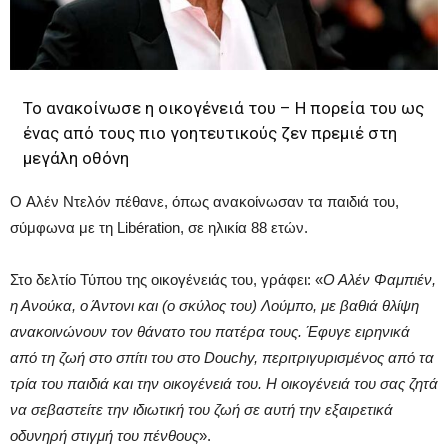
Το ανακοίνωσε η οικογένειά του – Η πορεία του ως
ένας από τους πιο γοητευτικούς ζεν πρεμιέ στη
μεγάλη οθόνη
Ο Αλέν Ντελόν πέθανε, όπως ανακοίνωσαν τα παιδιά του,
σύμφωνα με τη Libération, σε ηλικία 88 ετών.
Στο δελτίο Τύπου της οικογένειάς του, γράφει: «
Ο Αλέν Φαμπιέν,
η Ανούκα, ο Άντονι και (ο σκύλος του) Λούμπο, με βαθιά θλίψη
ανακοινώνουν τον θάνατο του πατέρα τους. Έφυγε ειρηνικά
από τη ζωή στο σπίτι του στο Douchy, περιτριγυρισμένος από τα
τρία του παιδιά και την οικογένειά του. Η οικογένειά του σας ζητά
να σεβαστείτε την ιδιωτική του ζωή σε αυτή την εξαιρετικά
οδυνηρή στιγμή του πένθους
».