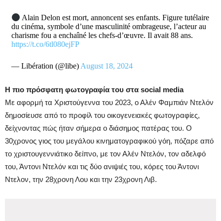
Alain Delon est mort, annoncent ses enfants. Figure tutélaire
du cinéma, symbole d’une masculinité ombrageuse, l’acteur au
charisme fou a enchaîné les chefs-d’œuvre. Il avait 88 ans.
https://t.co/6tl080ejFP
— Libération (@libe)
August 18, 2024
Η πιο πρόσφατη φωτογραφία του στα social media
Με αφορμή τα Χριστούγεννα του 2023, ο Αλέν Φαμπιάν Ντελόν
δημοσίευσε από το προφίλ του οικογενειακές φωτογραφίες,
δείχνοντας πώς ήταν σήμερα ο διάσημος πατέρας του. Ο
30χρονος γιος του μεγάλου κινηματογραφικού γόη, πόζαρε από
το χριστουγεννιάτικο δείπνο, με τον Αλέν Ντελόν, τον αδελφό
του, Άντονι Ντελόν και τις δύο ανιψιές του, κόρες του Άντονι
Ντελον, την 28χρονη Λου και την 23χρονη Λιβ.