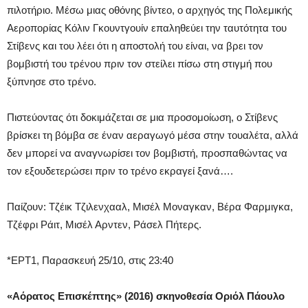
πιλοτήριο. Μέσω μιας οθόνης βίντεο, ο αρχηγός της Πολεμικής
Αεροπορίας Κόλιν Γκουντγουίν επαληθεύει την ταυτότητα του
Στίβενς και του λέει ότι η αποστολή του είναι, να βρει τον
βομβιστή του τρένου πριν τον στείλει πίσω στη στιγμή που
ξύπνησε στο τρένο.
Πιστεύοντας ότι δοκιμάζεται σε μια προσομοίωση, ο Στίβενς
βρίσκει τη βόμβα σε έναν αεραγωγό μέσα στην τουαλέτα, αλλά
δεν μπορεί να αναγνωρίσει τον βομβιστή, προσπαθώντας να
τον εξουδετερώσει πριν το τρένο εκραγεί ξανά….
Παίζουν: Τζέικ Τζιλενχααλ, Μισέλ Μοναγκαν, Βέρα Φαρμιγκα,
Τζέφρι Ράιτ, Μισέλ Αρντεν, Ράσελ Πήτερς.
*ΕΡΤ1, Παρασκευή 25/10, στις 23:40
«Αόρατος Επισκέπτης» (2016) σκηνοθεσία Οριόλ Πάουλο