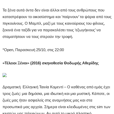
Τα ξένα αυτά όντα δεν είναι άλλοι από τους ανθρώπους που
καταστρέφουν το οικοσύστημα και ‘παίρνουν’ τα ψάρια από τους
πιγκουίνους. Ο Μαμπλ, μαζί με τους καινούριους του φίλους,
ξεκινά ένα ταξίδι για να παρακαλέσει τους ‘εξωγήινους’ να
σταματήσουν να τους στερούν την τροφή.
*Open, Παρασκευή 25/10, στις 22:00
«Τέλειοι Ξένοι» (2016) σκηνοθεσία Θοδωρής Αθερίδης
Δραματική Ελληνική Ταινία Κομεντί – Ο καθένας από εμάς έχει
τρεις ζωές: μια δημόσια, μια ιδιωτική και μια μυστική. Κάποτε, οι
ζωές μας ήταν ασφαλείς στις αναμνήσεις μας και στα
προσωπικά μας αρχεία. Σήμερα είναι κλειδωμένες στις sim των
κινητών μας τηλεφώνων. Αν αυτό το μικρό πλαστικό