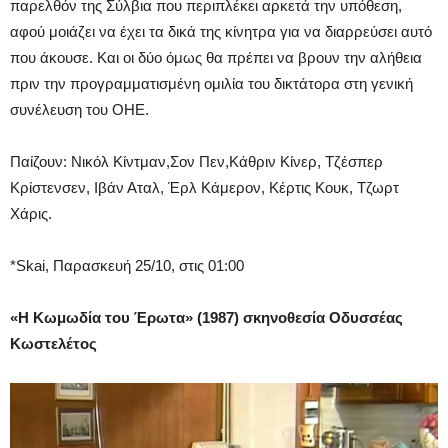
παρελθόν της Σύλβια που περιπλέκει αρκετά την υπόθεση,
αφού μοιάζει να έχει τα δικά της κίνητρα για να διαρρεύσει αυτό
που άκουσε. Και οι δύο όμως θα πρέπει να βρουν την αλήθεια
πριν την προγραμματισμένη ομιλία του δικτάτορα στη γενική
συνέλευση του ΟΗΕ.
Παίζουν: Νικόλ Κίντμαν,Σον Πεν,Κάθριν Κίνερ, Τζέσπερ
Κρίστενσεν, Ιβάν Αταλ, Έρλ Κάμερον, Κέρτις Κουκ, Τζωρτ
Χάρις.
*Skai, Παρασκευή 25/10, στις 01:00
«Η Κωμωδία του Έρωτα» (1987) σκηνοθεσία Οδυσσέας
Κωστελέτος