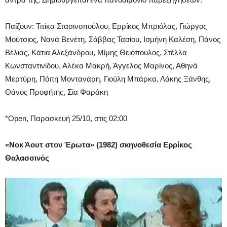
Παίζουν: Τιτίκα Στασινοπούλου, Ερρίκος Μπριόλας, Γιώργος
Μούτσιος, Νανά Βενέτη, Σάββας Τασίου, Ισμήνη Καλέση, Πάνος
Βέλιας, Κάτια Αλεξάνδρου, Μίμης Θειόπουλος, Στέλλα
Κωνσταντινίδου, Αλέκα Μακρή, Άγγελος Μαρίνος, Αθηνά
Μερτύρη, Πόπη Μοντανάρη, Γιούλη Μπάρκα, Λάκης Ξάνθης,
Θάνος Προφήτης, Σία Φαράκη
*Open, Παρασκευή 25/10, στις 02:00
«Νοκ Άουτ στον Έρωτα» (1982) σκηνοθεσία Ερρίκος
Θαλασσινός