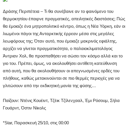
Δράσης Περιπέτεια – Τι θα συνέβαινε αν το φαινόμενο του
θερμοκηπίου έπαιρνε πραγματικές, απειλητικές διαστάσεις; Πώς
θα έμοιαζε ένα μητροπολιτικό κέντρο, όπως η Νέα Υόρκη, εάν οι
λιωμένοι πάγοι της Ανταρκτικής έρρεαν μέσα στις μεγάλες
λεωφόρους της; Όταν αυτό, που έμοιαζε μακρινός εφιάλτης,
αρχίζει να γίνεται πραγματικότητα, ο παλαιοκλιματολόγος
Άντριαν Χολ, θα προσπαθήσει να σώσει τον κόσμο αλλά και το
γιο του. Πρέπει, όμως, να ακολουθήσει αντίθετη κατεύθυνση
από αυτή, που θα ακολουθήσουν οι απεγνωσμένες ορδές του
πλήθους, καθώς μετακινούνται σε πιο θερμές περιοχές για να
γλιτώσουν από την εκδικητική μανία της φύσης…
Παίζουν: Ντένις Κουέιντ, Τζέικ Τζίλενχααλ, Έμι Ρόσουμ, Σήλα
Γουάρντ, Όστιν Νίκολς
*Star, Παρασκευή 25/10, στις 00:00