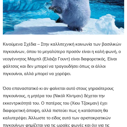
Κινούμενα Σχέδια – Στην καλλιτεχνική κοινωνία των βασιλικών
πιγκουίνων, όπου το μεγαλύτερο προσόν είναι η καλή φωνή, ο
νεογέννητος Μαμπλ (Ελάιζα Γουντ) είναι διαφορετικός. Είναι
φάλτσος και δεν μπορεί να τραγουδήσει όπως οι άλλοι
πιγκουίνοι, αλλά μπορεί να χορέψει.
Όσο επαναστατικό κι αν φαίνεται αυτό στους γηραιότερους
πιγκουίνους, η μητέρα του (Νικόλ Κίντμαν) δέχεται την
εκκεντρικότητά του. Ο πατέρας του (Χιου Τζακμαν) έχει
διαφορετική άποψη, αλλά πιστεύει πως η κατάσταση θα
καλυτερέψει. Άλλωστε το είδος αυτό των αριστοκρατικών
πιγκουίνων φημίζεται για τις ωραίες φωνές και όχι για τις