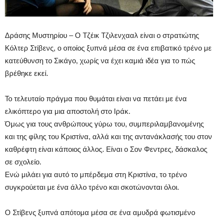
Δράσης Μυστηρίου – Ο Τζέικ Τζιλενχααλ είναι ο στρατιώτης
Κόλτερ Στίβενς, ο οποίος ξυπνά μέσα σε ένα επιβατικό τρένο με
κατεύθυνση το Σικάγο, χωρίς να έχει καμιά ιδέα για το πώς
βρέθηκε εκεί.
Το τελευταίο πράγμα που θυμάται είναι να πετάει με ένα
ελικόπτερο για μια αποστολή στο Ιράκ.
Όμως για τους ανθρώπους γύρω του, συμπεριλαμβανομένης
και της φίλης του Κριστίνα, αλλά και της αντανάκλασής του στον
καθρέφτη είναι κάποιος άλλος. Είναι ο Σον Φεντρες, δάσκαλος
σε σχολείο.
Ενώ μιλάει για αυτό το μπέρδεμα στη Κριστίνα, το τρένο
συγκρούεται με ένα άλλο τρένο και σκοτώνονται όλοι.
Ο Στίβενς ξυπνά απότομα μέσα σε ένα αμυδρά φωτισμένο