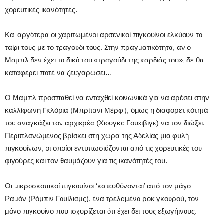
χορευτικές ικανότητες.
Και αργότερα οι χαριτωμένοι αρσενικοί πιγκουίνοι ελκύουν το
ταίρι τους με το τραγούδι τους. Στην πραγματικότητα, αν ο
Μαμπλ δεν έχει το δικό του «τραγούδι της καρδιάς του», δε θα
καταφέρει ποτέ να ζευγαρώσει…
Ο Μαμπλ προσπαθεί να ενταχθεί κοινωνικά για να αρέσει στην
καλλίφωνη Γκλόρια (Μπρίτανι Μέρφι), όμως η διαφορετικότητά
του αναγκάζει τον αρχιερέα (Χιουγκο Γουειβιγκ) να τον διώξει.
Περιπλανώμενος βρίσκει στη χώρα της Αδελίας μια φυλή
πιγκουίνων, οι οποίοι εντυπωσιάζονται από τις χορευτικές του
φιγούρες και τον θαυμάζουν για τις ικανότητές του.
Οι μικροσκοπικοί πιγκουίνοι ‘κατευθύνονται’ από τον μάγο
Ραμόν (Ρόμπιν Γουίλιαμς), ένα τρελαμένο ροκ γκουρού, τον
μόνο πιγκουίνο που ισχυρίζεται ότι έχει δει τους εξωγήινους.