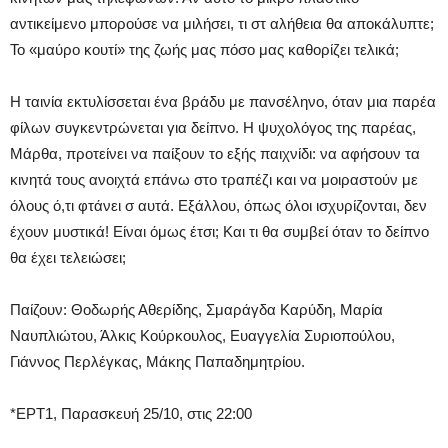
αντικείμενο μπορούσε να μιλήσει, τι στ αλήθεια θα αποκάλυπτε;
Το «μαύρο κουτί» της ζωής μας πόσο μας καθορίζει τελικά;
Η ταινία εκτυλίσσεται ένα βράδυ με πανσέληνο, όταν μια παρέα
φίλων συγκεντρώνεται για δείπνο. Η ψυχολόγος της παρέας,
Μάρθα, προτείνει να παίξουν το εξής παιχνίδι: να αφήσουν τα
κινητά τους ανοιχτά επάνω στο τραπέζι και να μοιραστούν με
όλους ό,τι φτάνει σ αυτά. Εξάλλου, όπως όλοι ισχυρίζονται, δεν
έχουν μυστικά! Είναι όμως έτσι; Και τι θα συμβεί όταν το δείπνο
θα έχει τελειώσει;
Παίζουν: Θοδωρής Αθερίδης, Σμαράγδα Καρύδη, Μαρία
Ναυπλιώτου, Άλκις Κούρκουλος, Ευαγγελία Συριοπούλου,
Γιάννος Περλέγκας, Μάκης Παπαδημητρίου.
*ΕΡΤ1, Παρασκευή 25/10, στις 22:00