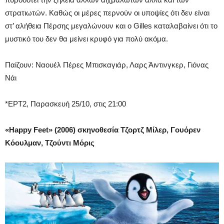
στρατιωτών. Καθώς οι μέρες περνούν οι υποψίες ότι δεν είναι
στ’ αλήθεια Πέρσης μεγαλώνουν και ο Gilles καταλαβαίνει ότι το
μυστικό του δεν θα μείνει κρυφό για πολύ ακόμα.
Παίζουν: Ναουέλ Πέρες Μπισκαγιάρ, Λαρς Άιντινγκερ, Γιόνας
Νάι
*ΕΡΤ2, Παρασκευή 25/10, στις 21:00
«Happy Feet» (2006) σκηνοθεσία Τζορτζ Μίλερ, Γουόρεν
Κόουλμαν, Τζούντι Μόρις