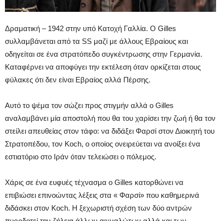
Δραματική – 1942 στην υπό Κατοχή Γαλλία. Ο Gilles
συλλαμβάνεται από τα SS μαζί με άλλους Εβραίους και
οδηγείται σε ένα στρατόπεδο συγκέντρωσης στην Γερμανία.
Καταφέρνει να αποφύγει την εκτέλεση όταν ορκίζεται στους
φύλακες ότι δεν είναι Εβραίος αλλά Πέρσης.
Αυτό το ψέμα τον σώζει προς στιγμήν αλλά ο Gilles
αναλαμβάνει μία αποστολή που θα του χαρίσει την ζωή ή θα τον
στείλει απευθείας στον τάφο: να διδάξει Φαρσί στον Διοικητή του
Στρατοπέδου, τον Koch, ο οποίος ονειρεύεται να ανοίξει ένα
εστιατόριο στο Ιράν όταν τελειώσει ο πόλεμος.
Χάρις σε ένα ευφυές τέχνασμα ο Gilles κατορθώνει να
επιβιώσει επινοώντας λέξεις στα « Φαρσί» που καθημερινά
διδάσκει στον Koch. Η ξεχωριστή σχέση των δύο αντρών
πυροδοτεί την ζήλεια άλλων αιχμαλώτων αλλά και των