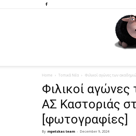
Home
Τοπικά Νέα
Φιλικοί αγώνες των ακαδημι
Φιλικοί αγώνες
ΑΣ Καστοριάς σ
[φωτογραφίες]
By
mpetskas team
-
December 9, 2024