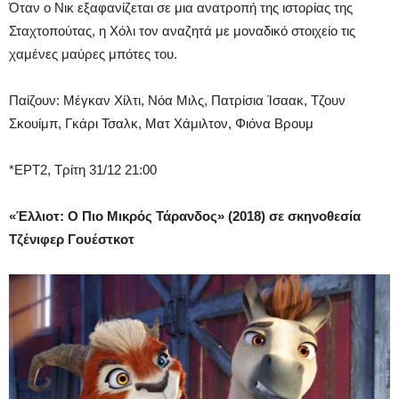
Όταν ο Νικ εξαφανίζεται σε μια ανατροπή της ιστορίας της
Σταχτοπούτας, η Χόλι τον αναζητά με μοναδικό στοιχείο τις
χαμένες μαύρες μπότες του.
Παίζουν: Μέγκαν Χίλτι, Νόα Μιλς, Πατρίσια Ίσαακ, Τζουν
Σκουίμπ, Γκάρι Τσαλκ, Ματ Χάμιλτον, Φιόνα Βρουμ
*ΕΡΤ2, Τρίτη 31/12 21:00
«Έλλιοτ: Ο Πιο Μικρός Τάρανδος» (2018) σε σκηνοθεσία
Τζένιφερ Γουέστκοτ