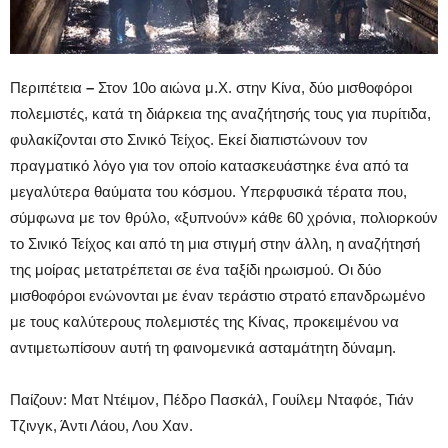
Περιπέτεια
–
Στον 10ο αιώνα μ.Χ. στην Κίνα, δύο μισθοφόροι
πολεμιστές, κατά τη διάρκεια της αναζήτησής τους για πυρίτιδα,
φυλακίζονται στο Σινικό Τείχος. Εκεί διαπιστώνουν τον
πραγματικό λόγο για τον οποίο κατασκευάστηκε ένα από τα
μεγαλύτερα θαύματα του κόσμου. Υπερφυσικά τέρατα που,
σύμφωνα με τον θρύλο, «ξυπνούν» κάθε 60 χρόνια, πολιορκούν
το Σινικό Τείχος και από τη μια στιγμή στην άλλη, η αναζήτησή
της μοίρας μετατρέπεται σε ένα ταξίδι ηρωισμού. Οι δύο
μισθοφόροι ενώνονται με έναν τεράστιο στρατό επανδρωμένο
με τους καλύτερους πολεμιστές της Κίνας, προκειμένου να
αντιμετωπίσουν αυτή τη φαινομενικά ασταμάτητη δύναμη.
Παίζουν: Ματ Ντέιμον, Πέδρο Πασκάλ, Γουίλεμ Νταφόε, Τιάν
Τζινγκ, Άντι Λάου, Λου Χαν.