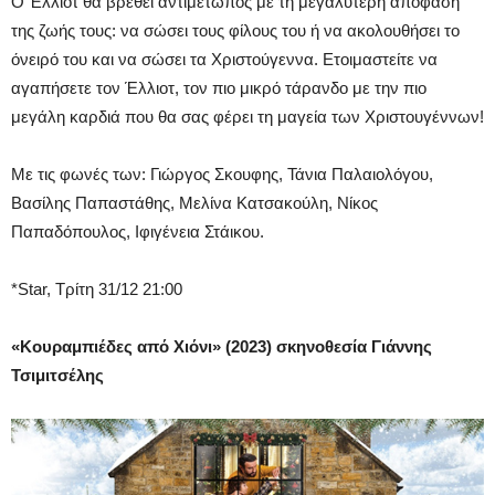
Ο Έλλιοτ θα βρεθεί αντιμέτωπος με τη μεγαλύτερη απόφαση
της ζωής τους: να σώσει τους φίλους του ή να ακολουθήσει το
όνειρό του και να σώσει τα Χριστούγεννα. Ετοιμαστείτε να
αγαπήσετε τον Έλλιοτ, τον πιο μικρό τάρανδο με την πιο
μεγάλη καρδιά που θα σας φέρει τη μαγεία των Χριστουγέννων!
Με τις φωνές των: Γιώργος Σκουφης, Τάνια Παλαιολόγου,
Βασίλης Παπαστάθης, Μελίνα Κατσακούλη, Νίκος
Παπαδόπουλος, Ιφιγένεια Στάικου.
*Star, Τρίτη 31/12 21:00
«Κουραμπιέδες από Χιόνι» (2023) σκηνοθεσία Γιάννης
Τσιμιτσέλης