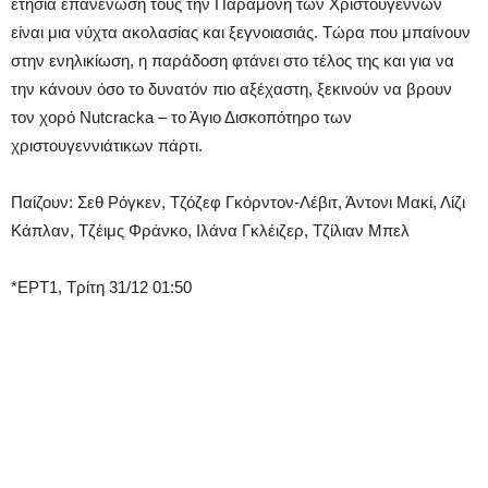
ετήσια επανένωσή τους την Παραμονή των Χριστουγέννων
είναι μια νύχτα ακολασίας και ξεγνοιασιάς. Τώρα που μπαίνουν
στην ενηλικίωση, η παράδοση φτάνει στο τέλος της και για να
την κάνουν όσο το δυνατόν πιο αξέχαστη, ξεκινούν να βρουν
τον χορό Nutcracka – το Άγιο Δισκοπότηρο των
χριστουγεννιάτικων πάρτι.
Παίζουν: Σεθ Ρόγκεν, Τζόζεφ Γκόρντον-Λέβιτ, Άντονι Μακί, Λίζι
Κάπλαν, Τζέιμς Φράνκο, Ιλάνα Γκλέιζερ, Τζίλιαν Μπελ
*ΕΡΤ1, Τρίτη 31/12 01:50