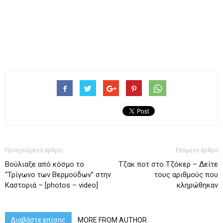
Προηγούμενο άρθρο
Επόμενο άρθρο
Βούλιαξε από κόσμο το
Tζακ ποτ στο Τζόκερ – Δείτε
“Τρίγωνο των Βερμούδων” στην
τους αριθμούς που
Καστοριά – [photos – video]
κληρώθηκαν
Διαβάστε επίσης
MORE FROM AUTHOR