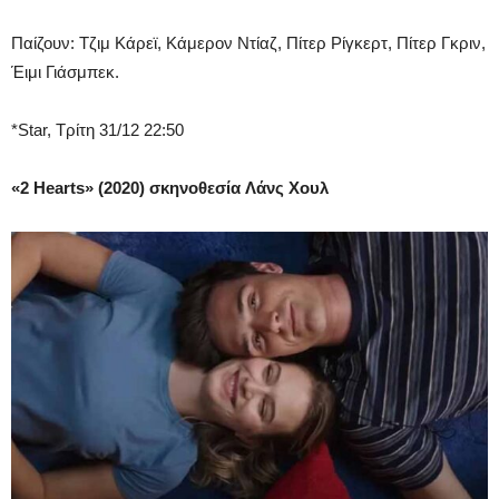
Παίζουν: Τζιμ Κάρεϊ, Κάμερον Ντίαζ, Πίτερ Ρίγκερτ, Πίτερ Γκριν,
Έιμι Γιάσμπεκ.
*Star, Τρίτη 31/12 22:50
«2 Hearts» (2020) σκηνοθεσία Λάνς Χουλ