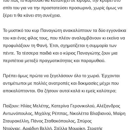
του πως το κοριτσάκι θα καταλήξει σε ίδρυμα, την κρύβει στο
σπίτι του για να την προστατεύσει προσωρινά, χωρίς όμως να
ξέρει τι θα κάνει στη συνέχεια.
Το μυστικό του κυρ Παναγιώτη ανακαλύπτουν τα δύο εγγονάκια
του και ένας φίλος τους, που πλέον αναλαμβάνουν κι εκείνα να
προφυλάξουν τη Φανή. Έτσι, σχηματίζεται η συμμορία των
πέντε. Τα τέσσερα παιδιά και ο κύριος Παναγιώτης ζουν μια
περιπέτεια μεταξύ πραγματικότητας και παραμυθιού.
Πρέπει όμως πρώτα να ξεγελάσουν όλο το χωριό. Έρχονται
αντιμέτωποι με πολλές ανατροπές και δοκιμασίες μέχρι που
αποκαλύπτονται. Θα ζήσουν αυτοί καλά κι εμείς καλύτερα;
Παίζουν:
Ηλίας Μελέτης, Κατερίνα Γερονικολού, Αλέξανδρος
Αντωνόπουλος, Μιχάλης Ρέππας, Νικολέττα Βλαβιανού, Μαίρη
Σταυρακέλλη, Πάνος Σταθακόπουλος, Σπύρος
Ντούγιας, Αριάδνη Βελλή, Στέλλα Μουρίκη, Στρατής