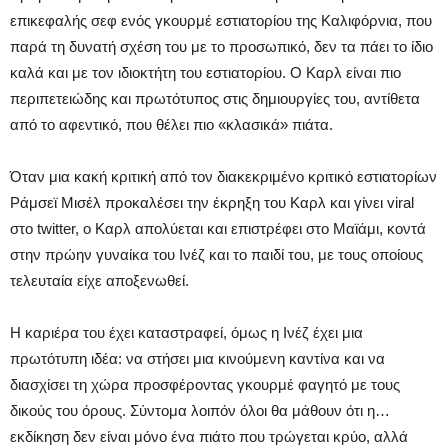
επικεφαλής σεφ ενός γκουρμέ εστιατορίου της Καλιφόρνια, που
παρά τη δυνατή σχέση του με το προσωπικό, δεν τα πάει το ίδιο
καλά και με τον ιδιοκτήτη του εστιατορίου. Ο Καρλ είναι πιο
περιπετειώδης και πρωτότυπος στις δημιουργίες του, αντίθετα
από το αφεντικό, που θέλει πιο «κλασικά» πιάτα.
Όταν μια κακή κριτική από τον διακεκριμένο κριτικό εστιατορίων
Ράμσεϊ Μισέλ προκαλέσει την έκρηξη του Καρλ και γίνει viral
στο twitter, ο Καρλ απολύεται και επιστρέφει στο Μαϊάμι, κοντά
στην πρώην γυναίκα του Ινέζ και το παιδί του, με τους οποίους
τελευταία είχε αποξενωθεί.
Η καριέρα του έχει καταστραφεί, όμως η Ινέζ έχει μια
πρωτότυπη ιδέα: να στήσει μια κινούμενη καντίνα και να
διασχίσει τη χώρα προσφέροντας γκουρμέ φαγητό με τους
δικούς του όρους. Σύντομα λοιπόν όλοι θα μάθουν ότι η…
εκδίκηση δεν είναι μόνο ένα πιάτο που τρώγεται κρύο, αλλά