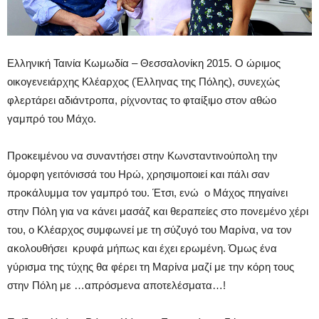
Ελληνική Ταινία Κωμωδία – Θεσσαλονίκη 2015. Ο ώριμος
οικογενειάρχης Κλέαρχος (Έλληνας της Πόλης), συνεχώς
φλερτάρει αδιάντροπα, ρίχνοντας το φταίξιμο στον αθώο
γαμπρό του Μάχο.
Προκειμένου να συναντήσει στην Κωνσταντινούπολη την
όμορφη γειτόνισσά του Ηρώ, χρησιμοποιεί και πάλι σαν
προκάλυμμα τοv γαμπρό του. Έτσι, ενώ ο Μάχος πηγαίνει
στην Πόλη για να κάνει μασάζ και θεραπείες στο πονεμένο χέρι
του, ο Κλέαρχος συμφωνεί με τη σύζυγό του Μαρίνα, να τον
ακολουθήσει κρυφά μήπως και έχει ερωμένη. Όμως ένα
γύρισμα της τύχης θα φέρει τη Μαρίνα μαζί με την κόρη τους
στην Πόλη με …απρόσμενα αποτελέσματα…!