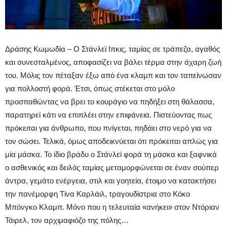
Δράσης Κωμωδία – Ο Στάνλεϊ Ιπκις, ταμίας σε τράπεζα, αγαθός
και συνεσταλμένος, αποφασίζει να βάλει τέρμα στην άχαρη ζωή
του. Μόλις τον πέταξαν έξω από ένα κλαμπ και τον ταπείνωσαν
για πολλοστή φορά. Έτσι, όπως στέκεται στο μόλο
προσπαθώντας να βρει το κουράγιο να πηδήξει στη θάλασσα,
παρατηρεί κάτι να επιπλέει στην επιφάνεια. Πιστεύοντας πως
πρόκειται για άνθρωπο, που πνίγεται, πηδάει στο νερό για να
τον σώσει. Τελικά, όμως αποδεικνύεται ότι πρόκειται απλώς για
μία μάσκα. Το ίδιο βράδυ ο Στάνλεϊ φορά τη μάσκα και ξαφνικά
ο ασθενικός και δειλός ταμίας μεταμορφώνεται σε έναν σούπερ
άντρα, γεμάτο ενέργεια, στιλ και γοητεία, έτοιμο να κατακτήσει
την πανέμορφη Τίνα Καρλάιλ, τραγουδίστρια στο Κόκο
Μπόνγκο Κλαμπ. Μόνο που η τελευταία «ανήκει» στον Ντόριαν
Τάιρελ, τον αρχιμαφιόζο της πόλης…