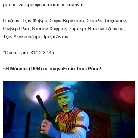
μπορεί να προσφέρεται και σε καντίνα!
Παίζουν: Τζον Φαβρό, Σοφία Βεργκάρα, Σκάρλετ Γιόχανσον,
Όλιβερ Πλατ, Ντάστιν Χόφμαν, Ρόμπερτ Ντάουνι Τζούνιορ,
Τζον Λεγκουϊτζάμο, Ιμτζάϊ Άντονι.
*Open, Τρίτη 31/12 22:45
«Η Μάσκα» (1994) σε σκηνοθεσία Τσακ Ράσελ