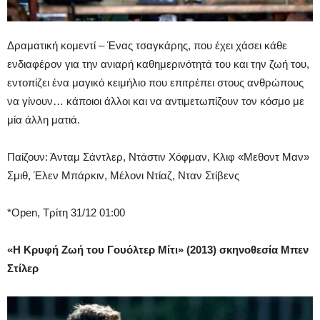
Δραματική κομεντί – Ένας τσαγκάρης, που έχει χάσει κάθε
ενδιαφέρον για την ανιαρή καθημερινότητά του και την ζωή του,
εντοπίζει ένα μαγικό κειμήλιο που επιτρέπει στους ανθρώπους
να γίνουν… κάποιοι άλλοι και να αντιμετωπίζουν τον κόσμο με
μία άλλη ματιά.
Παίζουν: Άνταμ Σάντλερ, Ντάστιν Χόφμαν, Κλιφ «Μεθοντ Μαν»
Σμιθ, Έλεν Μπάρκιν, Μέλονι Ντίαζ, Νταν Στίβενς
*Open, Τρίτη 31/12 01:00
«Η Κρυφή Ζωή του Γουόλτερ Μίτι» (2013) σκηνοθεσία
Μπεν
Στίλερ