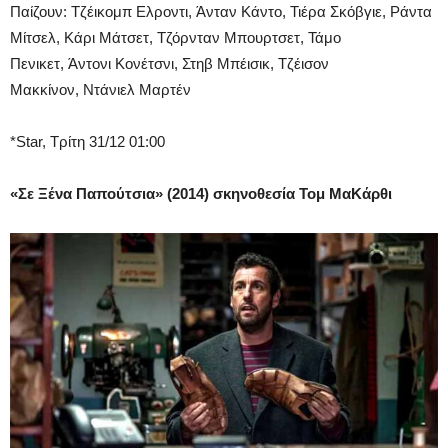
Παίζουν: Τζέικομπ Ελροντι, Άνταν Κάντο, Τιέρα Σκόβγιε, Ράντα
Μίτσελ, Κάρι Μάτσετ, Τζόρνταν Μπουρτσετ, Τάμο
Πενικετ, Άντονι Κονέτσνι, Στηβ Μπέισικ, Τζέισον
Μακκίνον, Ντάνιελ Μαρτέν
*Star, Τρίτη 31/12 01:00
«Σε Ξένα Παπούτσια» (2014) σκηνοθεσία
Τομ ΜαΚάρθι