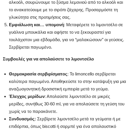
αλκοόλ, σουρώνουμε το ξύσμα λεμονιού από το αλκοόλ και
το ανακατεύουμε με το σιρόπι ζάχαρης. Προσαρμόστε τη
γλυκύτητα στις προτιμήσεις σας.
Εμφιάλωση και… υπομονή
: Μεταφέρετε το λιμοντσέλο σε
γυάλινα μπουκάλια και αφήστε το να ξεκουραστεί για
τουλάχιστον μια εβδομάδα, για να “μαλακώσουν” οι γεύσεις.
Σερβίρεται παγωμένο.
Συμβουλές για να απολαύσετε το λιμοντσέλο
Θερμοκρασία σερβιρίσματος
: Το limoncello σερβίρεται
καλύτερα παγωμένο. Αποθηκεύστε το στην κατάψυξη για μια
αναζωογονητική δροσιστική εμπειρία μετά το γεύμα.
Έλεγχος μερίδων
: Απολαύστε λιμοντσέλο σε μικρές
μερίδες, συνήθως 30-60 ml, για να απολαύσετε τη γεύση του
χωρίς να το παρακάνετε.
Συνδυασμός:
Σερβίρετε λιμοντσέλο μετά τα γεύματα ή με
επιδόρπια, όπως biscotti ή σορμπέ για ένα απολαυστικό