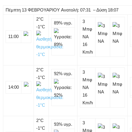
Πέμπτη
13
ΦΕΒΡΟΥΑΡΙΟΥ
Ανατολή: 07:31 – Δύση 18:07
2
°C
3
89%
υγρ.
-1°C
Μπφ
11:00
NA
16
Km/h
2
°C
3
92%
υγρ.
-1°C
Μπφ
14:00
NA
16
Km/h
2
°C
3
93%
υγρ.
-1°C
Μπφ