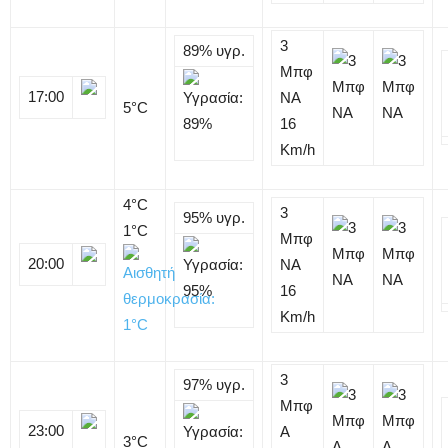
3
89%
υγρ.
Μπφ
17:00
NA
5
°C
16
Km/h
4
°C
3
95%
υγρ.
1°C
Μπφ
20:00
NA
16
Km/h
3
97%
υγρ.
Μπφ
23:00
Α
3
°C