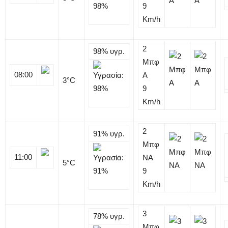
9
Km/h
2
98%
υγρ.
Μπφ
08:00
Α
3
°C
9
Km/h
2
91%
υγρ.
Μπφ
11:00
NA
5
°C
9
Km/h
3
78%
υγρ.
Μπφ