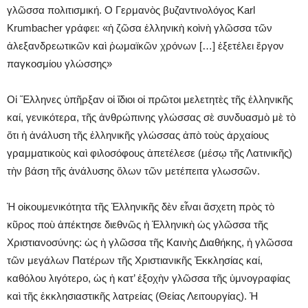
γλῶσσα πολιτισμική. O Γερμανὸς βυζαντινολόγος Karl
Krumbacher γράφει: «ἡ ζῶσα ἑλληνικὴ κοὶνὴ γλῶσσα τῶν
ἀλεξανδρεωτικῶν καὶ ῥωμαϊκῶν χρόνων […] ἐξετέλει ἔργον
παγκοσμίου γλώσσης»
Οἱ Ἕλληνες ὑπῆρξαν οἱ ἴδιοι οἱ πρῶτοι μελετητὲς τῆς ἑλληνικῆς
καί, γενικότερα, τῆς ἀνθρώπινης γλώσσας σὲ συνδυασμὸ μὲ τὸ
ὅτι ἡ ἀνάλυση τῆς ἑλληνικῆς γλώσσας ἀπὸ τοὺς ἀρχαίους
γραμματικοὺς καὶ φιλοσόφους ἀπετέλεσε (μέσῳ τῆς Λατινικῆς)
τὴν βάση τῆς ἀνάλυσης ὅλων τῶν μετέπειτα γλωσσῶν.
Ἡ οἰκουμενικότητα τῆς Ἑλληνικῆς δὲν εἶναι ἄσχετη πρὸς τὸ
κῦρος ποὺ ἀπέκτησε διεθνῶς ἡ Ἑλληνικὴ ὡς γλῶσσα τῆς
Χριστιανοσύνης: ὡς ἡ γλῶσσα τῆς Kαινὴς Διαθήκης, ἡ γλῶσσα
τῶν μεγάλων Πατέρων τῆς Xριστιανικῆς Ἐκκλησίας καί,
καθόλου λιγότερο, ὡς ἡ κατ’ ἐξοχὴν γλῶσσα τῆς ὑμνογραφίας
καὶ τῆς ἐκκλησιαστικῆς λατρείας (Θείας Λειτουργίας). Ἡ