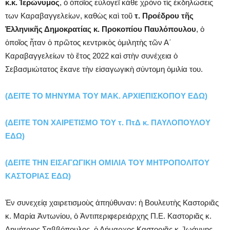
κ.κ. Ἱερώνυμος
, ὁ ὁποῖος εὐλογεῖ κάθε χρόνο τὶς ἐκδηλώσεις
των Καραβαγγελείων, καθὼς καὶ τοῦ
τ. Προέδρου τῆς
Ἑλληνικῆς Δημοκρατίας κ. Προκοπίου Παυλόπουλου
, ὁ
ὁποῖος ἦταν ὁ πρῶτος κεντρικὸς ὁμιλητὴς τῶν Α΄
Καραβαγγελείων τὸ ἔτος 2022 καὶ στὴν συνέχεια ὁ
Σεβασμιώτατος ἔκανε τὴν εἰσαγωγικὴ σύντομη ὁμιλία του.
(ΔΕΙΤΕ ΤΟ ΜΗΝΥΜΑ ΤΟΥ ΜΑΚ. ΑΡΧΙΕΠΙΣΚΟΠΟΥ ΕΔΩ)
(ΔΕΙΤΕ ΤΟΝ ΧΑΙΡΕΤΙΣΜΟ ΤΟΥ τ. ΠτΔ κ. ΠΑΥΛΟΠΟΥΛΟΥ
ΕΔΩ)
(ΔΕΙΤΕ ΤΗΝ ΕΙΣΑΓΩΓΙΚΗ ΟΜΙΛΙΑ ΤΟΥ ΜΗΤΡΟΠΟΛΙΤΟΥ
ΚΑΣΤΟΡΙΑΣ ΕΔΩ)
Ἐν συνεχείᾳ χαιρετισμοὺς ἀπηύθυναν: ἡ Βουλευτὴς Καστοριᾶς
κ. Μαρία Ἀντωνίου, ὁ Ἀντιπεριφερειάρχης Π.Ε. Καστοριᾶς κ.
Δημήτριος Σαββόπουλος, ὁ Δήμαρχος Καστοριᾶς κ. Ἰωάννης