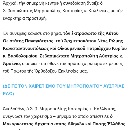
Ἀρχικά, τὴν σημερινὴ κεντρικὴ συνεδρίαση ἄνοιξε ὁ
Σεβασμιώτατος Μητροπολίτης Καστορίας κ. Καλλίνικος μὲ τὴν
ἐναρκτήρια προσευχή.
Ἐν συνεχείᾳ κάλεσε στὸ βῆμα,
τὸν ἐκπρόσωπο τῆς Αὐτοῦ
Θειοτάτης Παναγιότητος, τοῦ Ἀρχιεπισκόπου Νέας Ρώμης
Κωνσταντινουπόλεως καί Οἰκουμενικοῦ Πατριάρχου Κυρίου
κ. Βαρθολομαίου, Σεβασμιώτατο Μητροπολίτη Αὐστρίας κ.
Ἀρσένιο
, ὁ ὁποῖος ἀπηύθυνε τὸν πρῶτο χαιρετισμό ἐκ μέρους
τοῦ Πρώτου τῆς Ὀρθοδόξου Ἐκκλησίας μας.
(ΔΕΙΤΕ ΤΟΝ ΧΑΙΡΕΤΙΣΜΟ ΤΟΥ ΜΗΤΡΟΠΟΛΙΤΟΥ ΑΥΣΤΡΙΑΣ
ΕΔΩ)
Ἀκολούθως ὁ Σεβ. Μητροπολίτης Καστορίας κ. Καλλίνικος,
ἀνέγνωσε τὸν χαιρετισμό – μήνυμα τὸ ὁποῖο ἀπέστειλε
ὁ
Μακαριώτατος Ἀρχιεπίσκοπος Ἀθηνῶν καὶ Πάσης Ἑλλάδος