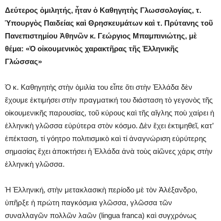
Δεύτερος ὁμιλητής, ἦταν ὁ Καθηγητὴς Γλωσσολογίας, τ.
Ὑπουργὸς Παιδείας καὶ Θρησκευμάτων καὶ τ. Πρύτανης τοῦ
Πανεπιστημίου Ἀθηνῶν κ. Γεώργιος Μπαμπινιώτης, μὲ
θέμα: «Ὁ οἰκουμενικὸς χαρακτῆρας τῆς Ἑλληνικῆς
Γλώσσας»
Ὁ κ. Καθηγητὴς στὴν ὁμιλία του εἶπε ὅτι στὴν Ἑλλάδα δὲν
ἔχουμε ἐκτιμήσει στὴν πραγματική του διάσταση τὸ γεγονὸς τῆς
οἰκουμενικῆς παρουσίας, τοῦ κύρους καὶ τῆς αἴγλης ποὺ χαίρει ἡ
ἑλληνικὴ γλῶσσα εὐρύτερα στὸν κόσμο. Δὲν ἔχει ἐκτιμηθεῖ, κατ’
ἐπέκταση, τί γόητρο πολιτισμικὸ καὶ τί ἀναγνώριση εὐρύτερης
σημασίας ἔχει ἀποκτήσει ἡ Ἑλλάδα ἀνὰ τοὺς αἰῶνες χάρις στὴν
ἑλληνικὴ γλῶσσα.
Ἡ Ἑλληνική, στὴν μετακλασικὴ περίοδο μὲ τὸν Ἀλέξανδρο,
ὑπῆρξε ἡ πρώτη παγκόσμια γλῶσσα, γλῶσσα τῶν
συναλλαγῶν πολλῶν λαῶν (lingua franca) καὶ συγχρόνως