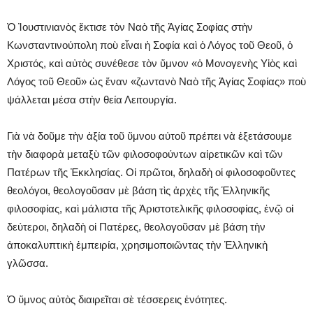
Ὁ Ἰουστινιανὸς ἔκτισε τὸν Ναὸ τῆς Ἁγίας Σοφίας στὴν
Κωνσταντινούπολη ποὺ εἶναι ἡ Σοφία καὶ ὁ Λόγος τοῦ Θεοῦ, ὁ
Χριστός, καὶ αὐτὸς συνέθεσε τὸν ὕμνον «ὁ Μονογενὴς Υἱὸς καὶ
Λόγος τοῦ Θεοῦ» ὡς ἕναν «ζωντανὸ Ναὸ τῆς Ἁγίας Σοφίας» ποὺ
ψάλλεται μέσα στὴν θεία Λειτουργία.
Γιὰ νὰ δοῦμε τὴν ἀξία τοῦ ὕμνου αὐτοῦ πρέπει νὰ ἐξετάσουμε
τὴν διαφορὰ μεταξὺ τῶν φιλοσοφούντων αἱρετικῶν καὶ τῶν
Πατέρων τῆς Ἐκκλησίας. Οἱ πρῶτοι, δηλαδὴ οἱ φιλοσοφοῦντες
θεολόγοι, θεολογοῦσαν μὲ βάση τὶς ἀρχὲς τῆς Ἑλληνικῆς
φιλοσοφίας, καὶ μάλιστα τῆς Ἀριστοτελικῆς φιλοσοφίας, ἐνῷ οἱ
δεύτεροι, δηλαδὴ οἱ Πατέρες, θεολογοῦσαν μὲ βάση τὴν
ἀποκαλυπτικὴ ἐμπειρία, χρησιμοποιῶντας τὴν Ἑλληνικὴ
γλῶσσα.
Ὁ ὕμνος αὐτὸς διαιρεῖται σὲ τέσσερεις ἑνότητες.