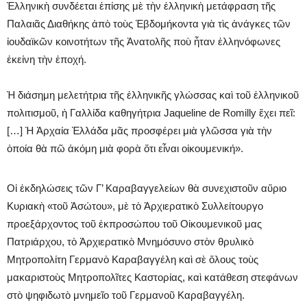
Ἑλληνικὴ συνδέεται ἐπίσης μὲ τὴν ἑλληνικὴ μετάφραση τῆς
Παλαιᾶς Διαθήκης ἀπὸ τοὺς Ἑβδομήκοντα γιὰ τὶς ἀνάγκες τῶν
ἰουδαϊκῶν κοινοτήτων τῆς Ἀνατολῆς ποὺ ἦταν ἑλληνόφωνες
ἐκείνη τὴν ἐποχή.
Ἡ διάσημη μελετήτρια τῆς ἑλληνικῆς γλώσσας καὶ τοῦ ἑλληνικοῦ
πολιτισμοῦ, ἡ Γαλλίδα καθηγήτρια Jaqueline de Romilly ἔχει πεῖ:
[…] Ἡ Ἀρχαία Ἑλλάδα μᾶς προσφέρει μιὰ γλῶσσα γιὰ τὴν
ὁποία θὰ πῶ ἀκόμη μιὰ φορὰ ὅτι εἶναι οἰκουμενική».
Οἱ ἐκδηλώσεις τῶν Γ’ Καραβαγγελείων θὰ συνεχιστοῦν αὔριο
Κυριακὴ «τοῦ Ἀσώτου», μὲ τὸ Ἀρχιερατικὸ Συλλείτουργο
προεξάρχοντος τοῦ ἐκπροσώπου τοῦ Οἰκουμενικοῦ μας
Πατριάρχου, τὸ Ἀρχιερατικὸ Μνημόσυνο στὸν θρυλικὸ
Μητροπολίτη Γερμανὸ Καραβαγγέλη καὶ σὲ ὅλους τοὺς
μακαριστοὺς Μητροπολῖτες Καστορίας, καὶ κατάθεση στεφάνων
στὸ ψηφιδωτὸ μνημεῖο τοῦ Γερμανοῦ Καραβαγγέλη.