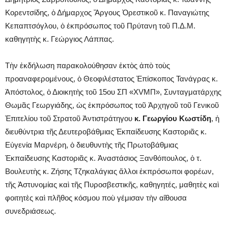
Κορεντσίδης, ὁ Δήμαρχος Ἄργους Ὀρεστικοῦ κ. Παναγιώτης
Κεπαπτσόγλου, ὁ ἐκπρόσωπος τοῦ Πρύτανη τοῦ Π.Δ.Μ.
καθηγητὴς κ. Γεώργιος Λάππας.
Τὴν ἐκδήλωση παρακολούθησαν ἐκτὸς ἀπὸ τοὺς
προαναφερομένους, ὁ Θεοφιλέστατος Ἐπίσκοπος Τανάγρας κ.
Ἀπόστολος, ὁ Διοικητὴς τοῦ 15ου ΣΠ «XVΜΠ», Συνταγματάρχης
Θωμᾶς Γεωργιάδης, ὡς ἐκπρόσωπος τοῦ Ἀρχηγοῦ τοῦ Γενικοῦ
Ἐπιτελίου τοῦ Στρατοῦ Ἀντιστράτηγου
κ. Γεωργίου Κωστίδη
, ἡ
διευθύντρια τῆς Δευτεροβάθμιας Ἐκπαίδευσης Καστοριᾶς κ.
Εὐγενία Μαρνέρη, ὁ διευθυντὴς τῆς Πρωτοβάθμιας
Ἐκπαίδευσης Καστοριᾶς κ. Ἀναστάσιος Ξανθόπουλος, ὁ τ.
Βουλευτὴς κ. Ζήσης Τζηκαλάγιας ἄλλοι ἐκπρόσωποι φορέων,
τῆς Ἀστυνομίας καὶ τῆς Πυροσβεστικῆς, καθηγητές, μαθητὲς καὶ
φοιτητὲς καὶ πλῆθος κόσμου ποὺ γέμισαν τὴν αἴθουσα
συνεδριάσεως.