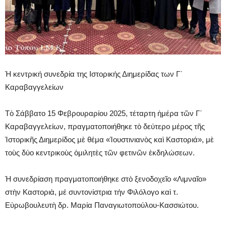
Ἡ κεντρική συνεδρία της Ιστορικής Διημερίδας των Γ΄
Καραβαγγελείων
Τὸ Σάββατο 15 Φεβρουραρίου 2025, τέταρτη ἡμέρα τῶν Γ΄
Καραβαγγελείων, πραγματοποιήθηκε τὸ δεύτερο μέρος τῆς
Ἱστορικῆς Διημερίδος μὲ θέμα «Ἰουστινιανὸς καὶ Καστοριά», μὲ
τοὺς δύο κεντρικοὺς ὁμιλητὲς τῶν φετινῶν ἐκδηλώσεων.
Ἡ συνεδρίαση πραγματοποιήθηκε στὸ ξενοδοχεῖο «Λιμναῖο»
στὴν Καστοριὰ, μέ συντονίστρια τήν Φιλόλογο καὶ τ.
Εὐρωβουλευτὴ δρ. Μαρία Παναγιωτοπούλου-Κασσιώτου.