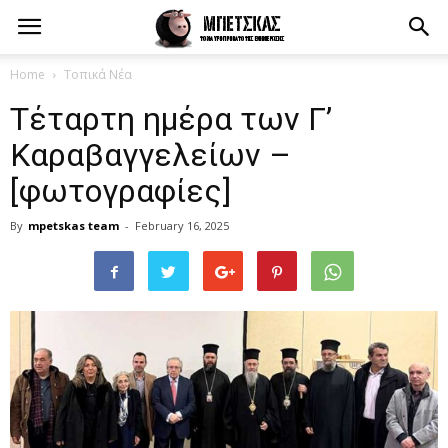
Home
Τοπικά Νέα
Τέταρτη ημέρα των Γ’
Καραβαγγελείων –
[φωτογραφίες]
By
mpetskas team
-
February 16, 2025