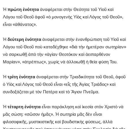
Ἡ
πρώτη ἑνότητα
ἀναφέρεται στὴν Θεότητα τοῦ Υἱοῦ καὶ
Λόγου τοῦ Θεοῦ ἀφοῦ «ὁ μονογενὴς Υἱὸς καὶ Λόγος τοῦ Θεοῦ»,
εἶναι «ἀθάνατος».
Ἡ
δεύτερη ἑνότητα
ἀναφέρεται στὴν ἐνανθρώπιση τοῦ Υἱοῦ καὶ
Λόγου τοῦ Θεοῦ ποὺ καταδέχθηκε «διὰ τὴν ἡμετέραν σωτηρίαν»
νὰ σαρκωθῇ ἀπὸ τὴν «ἁγίαν Θεοτόκον καὶ ἀειπαρθένον
Μαρίαν», «ἀτρέπτως», χωρὶς νὰ ἀλλοιωθῇ ἡ θεία φύση Του.
Ἡ
τρίτη ἑνότητα
ἀναφέρεται στὴν Τριαδικότητα τοῦ Θεοῦ, ἀφοῦ
ὁ Υἱὸς καὶ Λόγος τοῦ Θεοῦ εἶναι «εἶς τῆς Ἁγίας Τριάδος» καὶ
συνδοξάζεται μὲ τὸν Πατέρα καὶ τὸ Ἅγιον Πνεῦμα.
Ἡ
τέταρτη ἑνότητα
εἶναι παράκληση καὶ ἱκεσία στὸν Χριστὸ νὰ
μᾶς σώση: «σῶσον ἡμᾶς». Ἡ σωτηρία μᾶς δὲν εἶναι
φιλοσοφικῆς, μυστικιστικῆς καὶ βουδιστικὴς φύσεως, ἀλλὰ