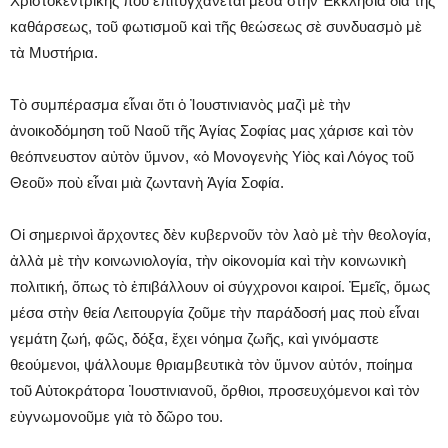
Χριστοκεντρικῆς ποὺ ἐπιτυγχάνεται μέσα στὴν Ἐκκλησία διὰ τῆς
καθάρσεως, τοῦ φωτισμοῦ καὶ τῆς θεώσεως σὲ συνδυασμὸ μὲ
τὰ Μυστήρια.
Τὸ συμπέρασμα εἶναι ὅτι ὁ Ἰουστινιανὸς μαζὶ μὲ τὴν
ἀνοικοδόμηση τοῦ Ναοῦ τῆς Ἁγίας Σοφίας μας χάρισε καὶ τὸν
θεόπνευστον αὐτὸν ὕμνον, «ὁ Μονογενὴς Υἱὸς καὶ Λόγος τοῦ
Θεοῦ» ποὺ εἶναι μιὰ ζωντανὴ Ἁγία Σοφία.
Οἱ σημερινοὶ ἄρχοντες δὲν κυβερνοῦν τὸν λαὸ μὲ τὴν θεολογία,
ἀλλὰ μὲ τὴν κοινωνιολογία, τὴν οἰκονομία καὶ τὴν κοινωνικὴ
πολιτική, ὅπως τὸ ἐπιβάλλουν οἱ σύγχρονοι καιροί. Ἐμεῖς, ὅμως
μέσα στὴν θεία Λειτουργία ζοῦμε τὴν παράδοσή μας ποὺ εἶναι
γεμάτη ζωή, φῶς, δόξα, ἔχει νόημα ζωῆς, καὶ γινόμαστε
θεούμενοι, ψάλλουμε θριαμβευτικὰ τὸν ὕμνον αὐτόν, ποίημα
τοῦ Αὐτοκράτορα Ἰουστινιανοῦ, ὄρθιοι, προσευχόμενοι καὶ τὸν
εὐγνωμονοῦμε γιὰ τὸ δῶρο του.