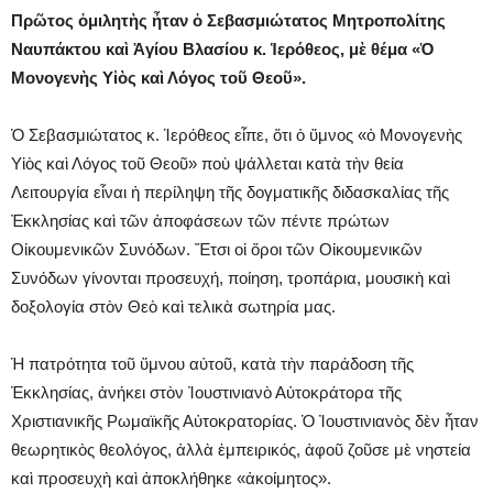
Πρῶτος ὁμιλητὴς ἦταν ὁ Σεβασμιώτατος Μητροπολίτης
Ναυπάκτου καὶ Ἁγίου Βλασίου κ. Ἱερόθεος, μὲ θέμα «Ὁ
Μονογενὴς Υἱὸς καὶ Λόγος τοῦ Θεοῦ».
Ὁ Σεβασμιώτατος κ. Ἱερόθεος εἶπε, ὅτι ὁ ὕμνος «ὁ Μονογενὴς
Υἱὸς καὶ Λόγος τοῦ Θεοῦ» ποὺ ψάλλεται κατὰ τὴν θεία
Λειτουργία εἶναι ἡ περίληψη τῆς δογματικῆς διδασκαλίας τῆς
Ἐκκλησίας καὶ τῶν ἀποφάσεων τῶν πέντε πρώτων
Οἰκουμενικῶν Συνόδων. Ἔτσι οἱ ὅροι τῶν Οἰκουμενικῶν
Συνόδων γίνονται προσευχή, ποίηση, τροπάρια, μουσικὴ καὶ
δοξολογία στὸν Θεὸ καὶ τελικὰ σωτηρία μας.
Ἡ πατρότητα τοῦ ὕμνου αὐτοῦ, κατὰ τὴν παράδοση τῆς
Ἐκκλησίας, ἀνήκει στὸν Ἰουστινιανὸ Αὐτοκράτορα τῆς
Χριστιανικῆς Ρωμαϊκῆς Αὐτοκρατορίας. Ὁ Ἰουστινιανὸς δὲν ἦταν
θεωρητικὸς θεολόγος, ἀλλὰ ἐμπειρικός, ἀφοῦ ζοῦσε μὲ νηστεία
καὶ προσευχὴ καὶ ἀποκλήθηκε «ἀκοίμητος».