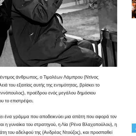
έντιμος άνθρωπος, ο Τιμολέων Λάμπρου (Ντίνος
ιά του εξαιτίας αυτής της εντιμότητας, βρίσκει το
αννόπουλος), προέδρου ενός μεγάλου δημόσιου
ου το επιστρέψει.
έχει ένα γράμμα που αποδεικνύει μια απάτη που αφορά τον
αι η γυναίκα του στρατηγού, η Λία (Ρένα Βλαχοπούλου), η
απάτη του αδελφού της (Ανδρέας Ντούζος), και προσπαθεί