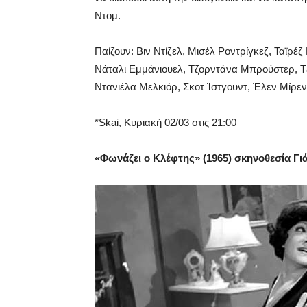
Ντομ.
Παίζουν: Βιν Ντίζελ, Μισέλ Ροντρίγκεζ, Ταϊρέ
Νάταλι Εμμάνιουελ, Τζορντάνα Μπρούστερ, Τζ
Ντανιέλα Μελκιόρ, Σκοτ Ίστγουντ, Έλεν Μίρε
*Skai, Κυριακή 02/03 στις 21:00
«Φωνάζει ο Κλέφτης» (1965) σκηνοθεσία Γι