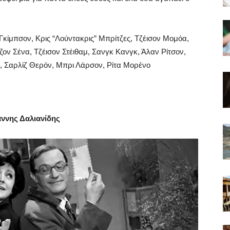
ζ Γκίμπσον, Κρις “Λούντακρις” Μπρίτζες, Τζέισον Μομόα,
ον Σένα, Τζέισον Στέιθαμ, Σανγκ Κανγκ, Άλαν Ρίτσον,
ν, Σαρλίζ Θερόν, Μπρι Λάρσον, Ρίτα Μορένο
άννης Δαλιανίδης