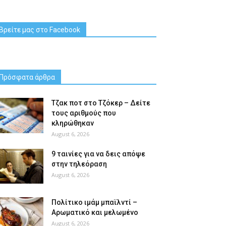
Βρείτε μας στο Facebook
Πρόσφατα άρθρα
Tζακ ποτ στο Τζόκερ – Δείτε
τους αριθμούς που
κληρώθηκαν
August 6, 2026
9 ταινίες για να δεις απόψε
στην τηλεόραση
August 6, 2026
Πολίτικο ιμάμ μπαϊλντί –
Αρωματικό και μελωμένο
August 6, 2026