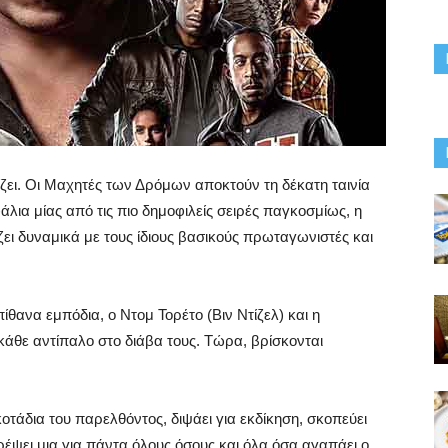
ζει. Οι Μαχητές των Δρόμων αποκτούν τη δέκατη ταινία
άλια μίας από τις πιο δημοφιλείς σειρές παγκοσμίως, η
χίζει δυναμικά με τους ίδιους βασικούς πρωταγωνιστές και
θανα εμπόδια, ο Ντομ Τορέτο (Βιν Ντίζελ) και η
 κάθε αντίπαλο στο διάβα τους. Τώρα, βρίσκονται
οτάδια του παρελθόντος, διψάει για εκδίκηση, σκοπεύει
τρέψει μια για πάντα όλους όσους και όλα όσα αγαπάει ο