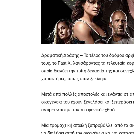
Δραματική Δράσης – Το τέλος του δρόμου αρχί
τους, το Fast X, λανσάροντας τα τελευταία κεφ
οποία διανύει την τρίτη δεκαετία της και συνε
χαρακτήρες, όπως όταν ξεκίνησε.
Μετά από πολλές αποστολές και ενάντια σε απί
οικογένεια του έχουν ξεγελάσει και ξεπεράσει
αντιμέτωποι με τον πιο φονικό εχθρό.
Μία τρομαχτική απειλή ξεπροβάλλει από τα σκ
να διαλύσει αυτή την οικογένεια και να κατασ