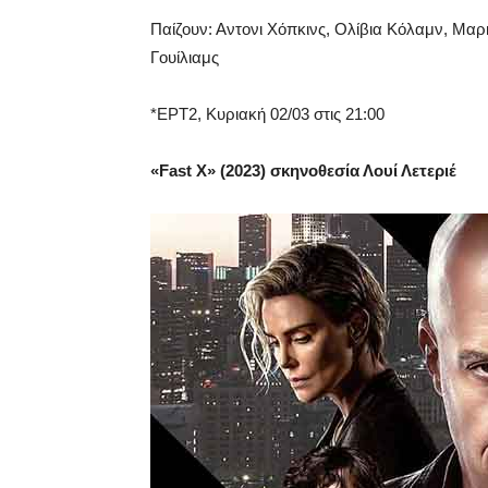
Παίζουν: Αντονι Χόπκινς, Ολίβια Κόλαμν, Μαρκ
Γουίλιαμς
*ΕΡΤ2, Κυριακή 02/03 στις 21:00
«Fast X» (2023) σκηνοθεσία Λουί Λετεριέ