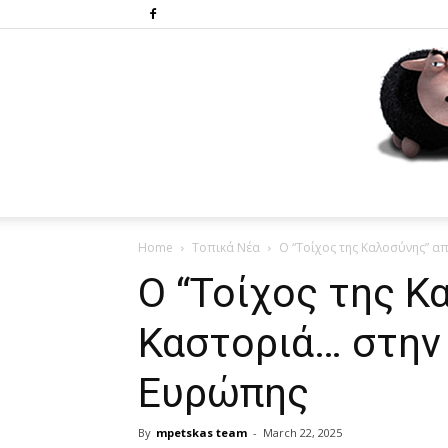
Home
Τοπικά Νέα
Ο “Τοίχος της Καλοσύνης” α
Ο “Τοίχος της Κ
Καστοριά… στην
Ευρώπης
By
mpetskas team
-
March 22, 2025