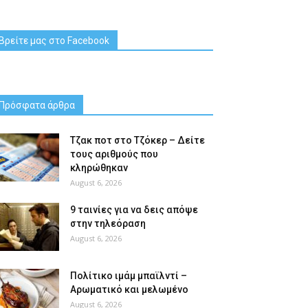
Βρείτε μας στο Facebook
Πρόσφατα άρθρα
Tζακ ποτ στο Τζόκερ – Δείτε
τους αριθμούς που
κληρώθηκαν
August 6, 2026
9 ταινίες για να δεις απόψε
στην τηλεόραση
August 6, 2026
Πολίτικο ιμάμ μπαϊλντί –
Αρωματικό και μελωμένο
August 6, 2026