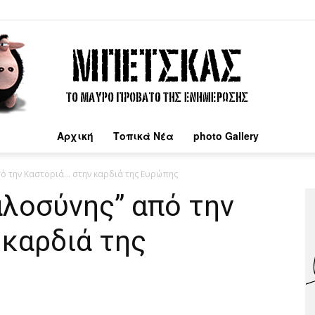
Αρχική
Τοπικά Νέα
photo Gallery
Μπέτσκας
πό την Καστοριά… στην καρδιά της Ευρώπης
αλοσύνης” από την
 καρδιά της