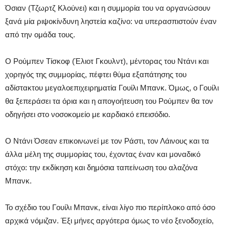
Όσιαν (Τζωρτζ Κλούνει) και η συμμορία του να οργανώσουν
ξανά μία ριψοκίνδυνη ληστεία καζίνο: να υπερασπιστούν έναν
από την ομάδα τους.
Ο Ρούμπεν Τίσκοφ (Έλιοτ Γκουλντ), μέντορας του Ντάνι και
χορηγός της συμμορίας, πέφτει θύμα εξαπάτησης του
αδίστακτου μεγαλοεπιχειρηματία Γουίλι Μπανκ. Όμως, ο Γουίλι
θα ξεπεράσει τα όρια και η απογοήτευση του Ρούμπεν θα τον
οδηγήσει στο νοσοκομείο με καρδιακό επεισόδιο.
Ο Ντάνι Όσεαν επικοινωνεί με τον Ράστι, τον Λάινους και τα
άλλα μέλη της συμμορίας του, έχοντας έναν και μοναδικό
στόχο: την εκδίκηση και δημόσια ταπείνωση του αλαζόνα
Μπανκ.
Το σχέδιο του Γουίλι Μπανκ, είναι λίγο πιο περίπλοκο από όσο
αρχικά νόμιζαν. Έξι μήνες αργότερα όμως το νέο ξενοδοχείο,