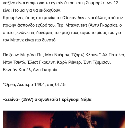
καζίνο είναι έτοιμο για τα εγκαίνιά του και η Συμμορία των 13
είναι έτοιμοι για να εκδικηθούν.
Κρυμμένος άσος στο μανίκι του Όσεαν δεν είναι άλλος από τον
πρώην άσπονδο εχθρό του, Τέρι Μπενεντικτ (Άντυ Γκαρσία), ο
οποίος ενώνει τις δυνάμεις του μαζί τους αφού το μίσος του για
τον Μπανκ είναι πιο δυνατό.
Παίζουν: Μπράντ Πιτ, Ματ Ντέιμον, Τζόρτζ Κλούνεϊ, Αλ Πατσίνο,
Ντον Τσιντλ, Έλιοτ Γκουλντ, Καρλ Ρέινερ, Έντι Τζεμισον,
Βενσάν Κασέλ, Άντι Γκαρσία.
*Open, Δευτέρα 14/04, στις 01:15
«Σελίνα
» (1997) σκηνοθεσία Γκρέγκορι Νάβα