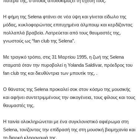
πατέρα της, ο οποίος αποδοκιμάζει τη σχέση τους.
Η φήμη της Selena φτάνει σε νέα ύψη και γίνεται είδωλο της
μόδας, κυκλοφορώντας επιτυχημένα άλμπουμ και κερδίζοντας
πολλαπλά βραβεία. Λατρεύεται από τους θαυμαστές της,
γνωστούς ως “fan club της Selena”.
Με τραγικό τρόπο, στις 31 Μαρτίου 1995, η ζωή της Selena
σταματά όταν την πυροβολεί η Yolanda Saldívar, πρόεδρος του
fan club της και διευθύντρια των μπουτίκ της, .
Ο θάνατος της Selena προκαλεί σοκ στον κόσμο της μουσικής
και αφήνει συντετριμμένους την οικογένεια, τους φίλους και τους
θαυμαστές της.
Η ταινία ολοκληρώνεται με ένα συγκλονιστικό αφιέρωμα στη
Selena, τονίζοντας την επίδρασή της στη μουσική βιομηχανία και
τη διαρκή κληρονομιά της.