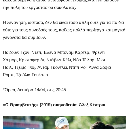
την πύλη του εργοστασίου σοκολάτας.
Η ξενάγηση, ωστόσο, δεν θα είναι τόσο απλή ούτε για τα παιδιά
ούτε για τους συνοδούς τους, καθώς πολλά περίεργα και μαγικά
γεγονότα θα συμβούν.
Παίζουν: Τζόνι Ντεπ, Έλενα Μπόναμ Κάρτερ, Φρέντι
Χάιμορ, Κρίστοφερ Λι, Ντέιβιντ Κέλι, Νόα Τέιλορ, Μίσι
Παίλ, Τζέιμς Φοξ, Άνταμ Γκόντλεϊ, Ντηπ Ρόι, Άννα Σοφία
Ρομπ, Τζούλια Γουίντερ
*Open, Δευτέρα 14/04, στις 20:45
«Ο Θριαμβευτής» (2019) σκηνοθεσία
Άλεξ Κέντρικ