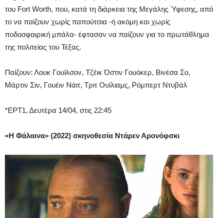
του Fort Worth, που, κατά τη διάρκεια της Μεγάλης Ύφεσης, από
το να παίζουν χωρίς παπούτσια -ή ακόμη και χωρίς
ποδοσφαιρική μπάλα- έφτασαν να παίζουν για το πρωτάθλημα
της πολιτείας του Τέξας.
Παίζουν: Λουκ Γουίλσον, Τζέικ Όστιν Γουόκερ, Βινέσα Σο,
Μάρτιν Σιν, Γουέιν Νάιτ, Τριτ Ουίλιαμς, Ρόμπερτ Ντυβάλ
*ΕΡΤ1, Δευτέρα 14/04, στις 22:45
«Η Φάλαινα» (2022) σκηνοθεσία Ντάρεν Αρονόφσκι