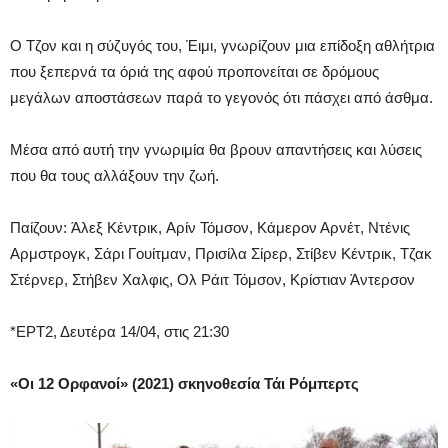
Ο Τζον και η σύζυγός του, Έιμι, γνωρίζουν μια επίδοξη αθλήτρια
που ξεπερνά τα όριά της αφού προπονείται σε δρόμους
μεγάλων αποστάσεων παρά το γεγονός ότι πάσχει από άσθμα.
Μέσα από αυτή την γνωριμία θα βρουν απαντήσεις και λύσεις
που θα τους αλλάξουν την ζωή.
Παίζουν: Άλεξ Κέντρικ, Αρίν Τόμσον, Κάμερον Αρνέτ, Ντένις
Αρμστρογκ, Σάρι Γουίτμαν, Πρισίλα Σίρερ, Στίβεν Κέντρικ, Τζακ
Στέρνερ, Στήβεν Χαλφις, Ολ Ράιτ Τόμσον, Κρίστιαν Άντερσον
*ΕΡΤ2, Δευτέρα 14/04, στις 21:30
«Οι 12 Ορφανοί»
(2021) σκηνοθεσία Τάι Ρόμπερτς