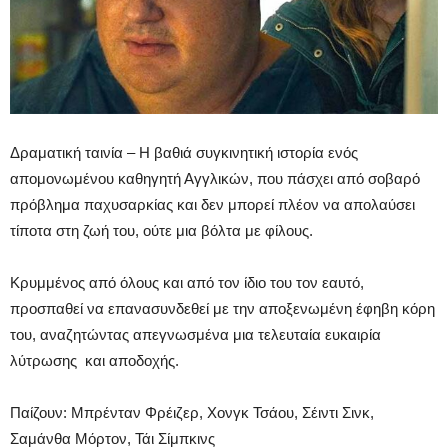
Δραματική ταινία – H βαθιά συγκινητική ιστορία ενός
απομονωμένου καθηγητή Αγγλικών, που πάσχει από σοβαρό
πρόβλημα παχυσαρκίας και δεν μπορεί πλέον να απολαύσει
τίποτα στη ζωή του, ούτε μια βόλτα με φίλους.
Κρυμμένος από όλους και από τον ίδιο του τον εαυτό,
προσπαθεί να επανασυνδεθεί με την αποξενωμένη έφηβη κόρη
του, αναζητώντας απεγνωσμένα μια τελευταία ευκαιρία
λύτρωσης και αποδοχής.
Παίζουν: Μπρένταν Φρέιζερ, Χονγκ Τσάου, Σέιντι Σινκ,
Σαμάνθα Μόρτον, Τάι Σίμπκινς