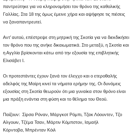
παντρεύτηκε για να κληρονομήσει τον θρόνο της καθολικής
Γαλλίας. Στα 18 της όμως έμεινε χήρα και αψήφησε τις πιέσεις
να ξαναπαντρευτεί.
Αντ’ αυτού, επέστρεψε στη μητρική της Σκοτία για να διεκδικήσει
τον θρόνο που της ανήκε δικαιωματικά. Στο μεταξύ, η Σκοτία και
η Αγγλία βρίσκονται κάτω από την εξουσία της επιβλητικής
Ελισάβετ Ι.
Οι προτεστάντες έχουν ξανά τον έλεγχο και ο ετεροθαλής
αδελφός της Μαίρη κινεί τα νήματα ερήμην της. Οι δυνάμεις
εξουσίας στη Σκοτία θεωρούν ότι μια γυναίκα στον θρόνο είναι
μια πράξη ενάντια στη φύση και το θέλημα του Θεού.
Παίζουν:
Σίρσα Ρόναν, Μάργκοτ Ρόμπι, Τζακ Λόουντεν, Τζο
Αλγουιν, Τζέμα Τσαν, Μάρτιν Κόμπστον, Ισμαήλ
Κόρντοβα, Μπρένταν Κόιλ