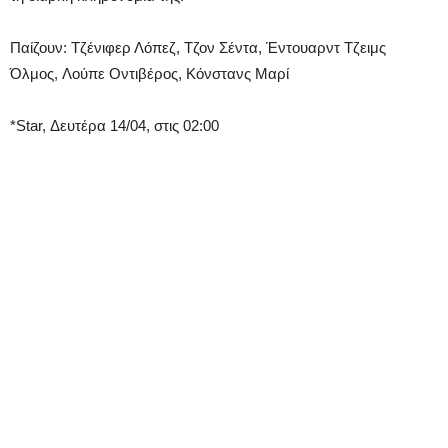
Παίζουν: Τζένιφερ Λόπεζ, Τζον Σέντα, Έντουαρντ Τζειμς
Όλμος, Λούπε Οντιβέρος, Κόνστανς Μαρί
*Star, Δευτέρα 14/04, στις 02:00