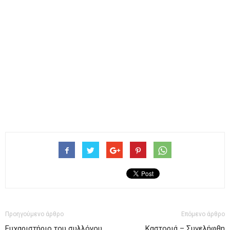
Προηγούμενο άρθρο
Επόμενο άρθρο
Ευχαριστήριο του συλλόγου
Καστοριά – Συνελήφθη