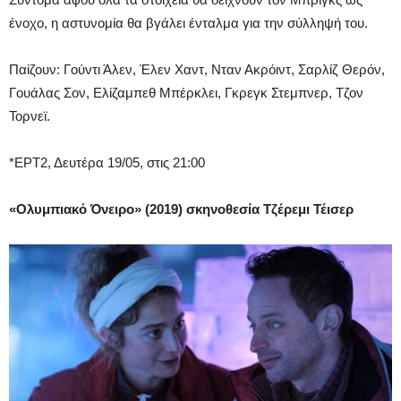
ένοχο, η αστυνομία θα βγάλει ένταλμα για την σύλληψή του.
Παίζουν: Γούντι Άλεν, Έλεν Χαντ, Νταν Ακρόιντ, Σαρλίζ Θερόν,
Γουάλας Σον, Ελίζαμπεθ Μπέρκλει, Γκρεγκ Στεμπνερ, Τζον
Τορνεϊ.
*ΕΡΤ2, Δευτέρα 19/05, στις 21:00
«Ολυμπιακό Όνειρο» (2019) σκηνοθεσία Τζέρεμι Τέισερ