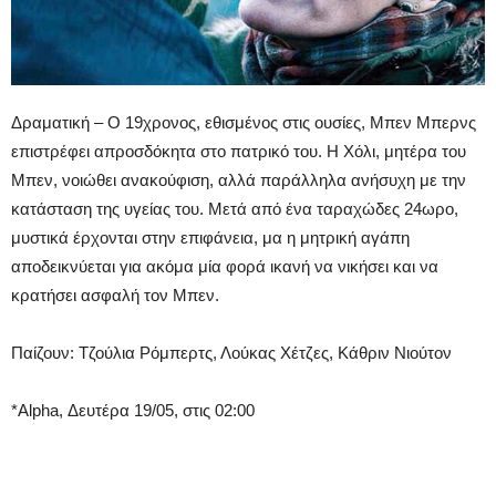
Δραματική – Ο 19χρονος, εθισμένος στις ουσίες, Μπεν Μπερνς
επιστρέφει απροσδόκητα στο πατρικό του. Η Χόλι, μητέρα του
Μπεν, νοιώθει ανακούφιση, αλλά παράλληλα ανήσυχη με την
κατάσταση της υγείας του. Μετά από ένα ταραχώδες 24ωρο,
μυστικά έρχονται στην επιφάνεια, μα η μητρική αγάπη
αποδεικνύεται για ακόμα μία φορά ικανή να νικήσει και να
κρατήσει ασφαλή τον Μπεν.
Παίζουν: Τζούλια Ρόμπερτς, Λούκας Χέτζες, Κάθριν Νιούτον
*Alpha, Δευτέρα 19/05, στις 02:00