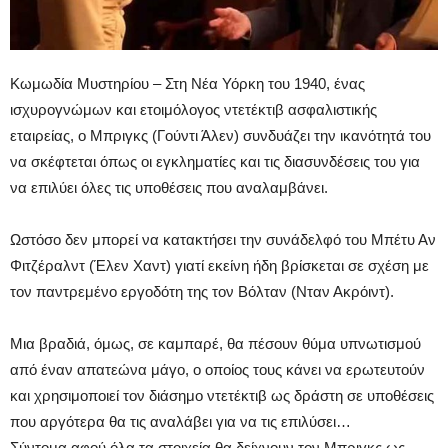
Κωμωδία Μυστηρίου – Στη Νέα Υόρκη του 1940, ένας
ισχυρογνώμων και ετοιμόλογος ντετέκτιβ ασφαλιστικής
εταιρείας, ο Μπριγκς (Γούντι Άλεν) συνδυάζει την ικανότητά του
να σκέφτεται όπως οι εγκληματίες και τις διασυνδέσεις του για
να επιλύει όλες τις υποθέσεις που αναλαμβάνει.
Ωστόσο δεν μπορεί να κατακτήσει την συνάδελφό του Μπέτυ Αν
Φιτζέραλντ (Έλεν Χαντ) γιατί εκείνη ήδη βρίσκεται σε σχέση με
τον παντρεμένο εργοδότη της τον Βόλταν (Νταν Ακρόιντ).
Μια βραδιά, όμως, σε καμπαρέ, θα πέσουν θύμα υπνωτισμού
από έναν απατεώνα μάγο, ο οποίος τους κάνει να ερωτευτούν
και χρησιμοποιεί τον διάσημο ντετέκτιβ ως δράστη σε υποθέσεις
που αργότερα θα τις αναλάβει για να τις επιλύσει…
Σύντομα αφού όλα τα στοιχεία θα δείχνουν τον Μπριγκς ως