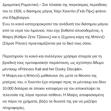
Δραματική Ρομαντική – Στα πλαίσια της παγκόσμιας περιοδείας
του το 1926, ο διάσημος μάγος Χάρι Χουντίνι (Γκάι Πίρς) φτάνει
στο Εδιμβούργο.
Ενώ το κοινό καταχειροκροτεί την ανάδυσή του διάσημου μάγου
από τα νερά του λιμανιού, που είχε βυθιστεί αλυσοδεμένος, η
Μαίρη (Κάθριν Ζέτα Τζόουνς) και η 11χρονη κόρη της Μπέντζι
(Σάρσε Ρόναν) προετοιμάζονται για το δικό τους σόου.
Παρατηρούν το κοινό και συλλέγουν χρήσιμα στοιχεία για τη
βραδινή τους «μεταφυσική» παράσταση, ως αχτύπητο δίδυμο
μέντιουμ «Princess Kali and her Dusky Disciple».
Η Μαίρη και η Μπέντζι μαθαίνουν ότι, μετά το θάνατο της
μητέρας του, ο Χουντίνι έχει στραφεί προς τα μέντιουμ και δίνει
10.000 δολάρια σε όποιον καταφέρει να του αποκαλύψει τα
τελευταία της λόγια προτού πεθάνει. Η Μαίρη, αποφασισμένη
να πάρει τα χρήματα, βάζει τα δυνατά της για να μαζέψει
πληροφορίες.