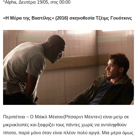
*Alpha, Δευτέρα 19/05, στις 00:00
«Η Μέρα της Βαστίλης» (2016) σκηνοθεσία Τζέιμς Γουότκινς
Περιπέτεια – Ο Μάικλ Μέισον(Ρίτσαρντ Μέιντεν) είναι μετρ σε
μικροκλοπές και ξαφρίζει τους πάντες χωρίς να αντιληφθούν
τίποτα, παρά μόνο όταν είναι πλέον πολύ αργά. Μια μέρα όμως