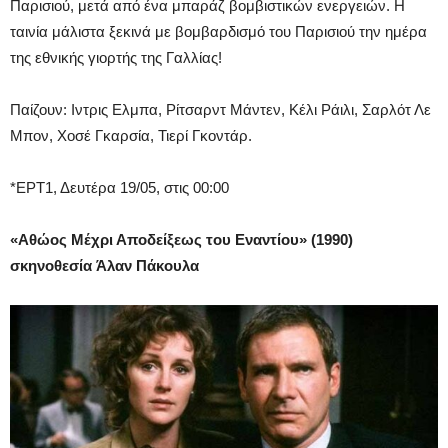
Παρισιού, μετά από ένα μπαράζ βομβιστικών ενεργειών. Η
ταινία μάλιστα ξεκινά με βομβαρδισμό του Παρισιού την ημέρα
της εθνικής γιορτής της Γαλλίας!
Παίζουν: Ιντρις Ελμπα, Ρίτσαρντ Μάντεν, Κέλι Ράιλι, Σαρλότ Λε
Μπον, Χοσέ Γκαρσία, Τιερί Γκοντάρ.
*ΕΡΤ1, Δευτέρα 19/05, στις 00:00
«Αθώος Μέχρι Αποδείξεως του Εναντίου» (1990)
σκηνοθεσία Άλαν Πάκουλα