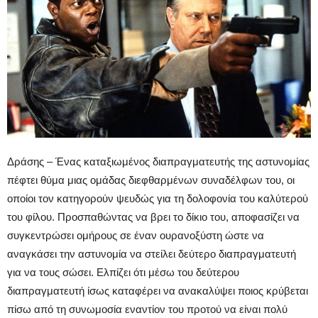
Δράσης – Ένας καταξιωμένος διαπραγματευτής της αστυνομίας
πέφτει θύμα μιας ομάδας διεφθαρμένων συναδέλφων του, οι
οποίοι τον κατηγορούν ψευδώς για τη δολοφονία του καλύτερού
του φίλου. Προσπαθώντας να βρει το δίκιο του, αποφασίζει να
συγκεντρώσει ομήρους σε έναν ουρανοξύστη ώστε να
αναγκάσει την αστυνομία να στείλει δεύτερο διαπραγματευτή
για να τους σώσει. Ελπίζει ότι μέσω του δεύτερου
διαπραγματευτή ίσως καταφέρει να ανακαλύψει ποιος κρύβεται
πίσω από τη συνωμοσία εναντίον του προτού να είναι πολύ