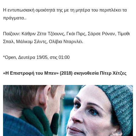
Η εντυπωσιακή ομοιότητά της με τη μητέρα του περιπλέκει τα
πράγματα..
Παίζουν: Κάθριν Ζέτα Τζόουνς, Γκάι Πιρς, Σάρσε Ρόναν, Τίμοθι
Σπαλ, Μάλκομ Σιλντς, Ολίβια Νταρνλέι.
*Open, Δευτέρα 19/05, στις 01:00
«Η Επιστροφή του Μπεν» (2018) σκηνοθεσία Πίτερ Χέτζες