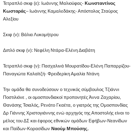
Τετραπλό σκιφ (ε): Ιωάννης Μαλιούφας-
Κωνσταντίνος
Κωσταράς
– Ιωάννης Καμαλεδάκης- Απόστολος Σταύρος
Αλεξίου
Σκιφ (ν): Βάλια Λυκομήτρου
Διπλό σκιφ (ν): Νεφέλη Ντάρα-Ελένη Διαβάτη
Τετραπλό σκιφ (ν): Πασχαλινά Μουρατίδου-Ελένη Παπαρρίζου-
Παναγιώτα Καλαϊτζή- Φρειδερίκη Αμαλία Ντάνη
Την ομάδα θα συνοδεύσουν ο τεχνικός σύμβουλος Τζιάννι
Ποστιλιόνε , οι ομοσπονδιακοί προπονητές Άννα Ζαχαρίου,
Θανάσης Τσιαλός, Ρενάτο Γκαέτα, ο γιατρός της Ομοσπονδίας
Δρ Γιάννης Χριστογιάννης ενώ αρχηγός της Αποστολής είναι το
μέλος του ΔΣ και έφορος εθνικών ομάδων Εφήβων-Νεανίδων
και Παίδων-Κορασίδων
Ναούμ Μπούσης.