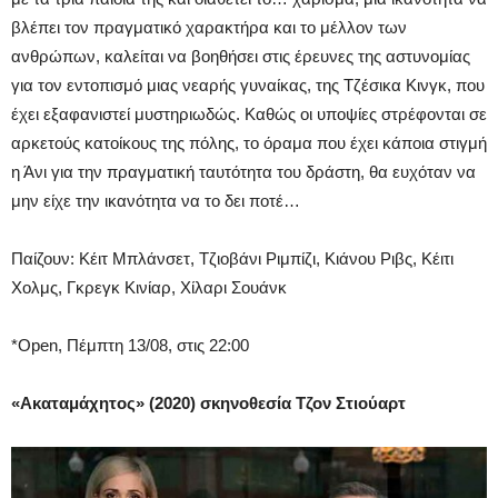
βλέπει τον πραγματικό χαρακτήρα και το μέλλον των
ανθρώπων, καλείται να βοηθήσει στις έρευνες της αστυνομίας
για τον εντοπισμό μιας νεαρής γυναίκας, της Τζέσικα Κινγκ, που
έχει εξαφανιστεί μυστηριωδώς. Καθώς οι υποψίες στρέφονται σε
αρκετούς κατοίκους της πόλης, το όραμα που έχει κάποια στιγμή
η Άνι για την πραγματική ταυτότητα του δράστη, θα ευχόταν να
μην είχε την ικανότητα να το δει ποτέ…
Παίζουν: Κέιτ Μπλάνσετ, Τζιοβάνι Ριμπίζι, Κιάνου Ριβς, Κέιτι
Χολμς, Γκρεγκ Κινίαρ, Χίλαρι Σουάνκ
*Open, Πέμπτη 13/08, στις 22:00
«Ακαταμάχητος» (2020) σκηνοθεσία Τζον Στιούαρτ