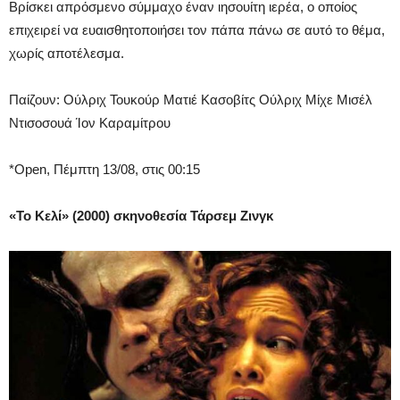
Βρίσκει απρόσμενο σύμμαχο έναν ιησουίτη ιερέα, ο οποίος
επιχειρεί να ευαισθητοποιήσει τον πάπα πάνω σε αυτό το θέμα,
χωρίς αποτέλεσμα.
Παίζουν: Ούλριχ Τουκούρ Ματιέ Κασοβίτς Ούλριχ Μίχε Μισέλ
Ντισοσουά Ίον Καραμίτρου
*Open, Πέμπτη 13/08, στις 00:15
«Το Κελί» (2000) σκηνοθεσία Τάρσεμ Ζινγκ