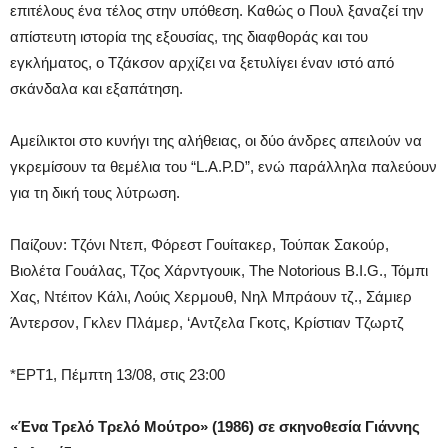
επιτέλους ένα τέλος στην υπόθεση. Καθώς ο Πουλ ξαναζεί την
απίστευτη ιστορία της εξουσίας, της διαφθοράς και του
εγκλήματος, ο Τζάκσον αρχίζει να ξετυλίγει έναν ιστό από
σκάνδαλα και εξαπάτηση.
Αμείλικτοι στο κυνήγι της αλήθειας, οι δύο άνδρες απειλούν να
γκρεμίσουν τα θεμέλια του “L.A.P.D”, ενώ παράλληλα παλεύουν
για τη δική τους λύτρωση.
Παίζουν: Τζόνι Ντεπ, Φόρεστ Γουίτακερ, Τούπακ Σακούρ,
Βιολέτα Γουάλας, Τζος Χάρντγουικ, The Notorious B.I.G., Τόμπι
Χας, Ντέιτον Κάλι, Λούις Χερμουθ, Νηλ Μπράουν τζ., Σάμιερ
Άντερσον, Γκλεν Πλάμερ, ‘Αντζελα Γκοτς, Κρίστιαν Τζωρτζ
*ΕΡΤ1, Πέμπτη 13/08, στις 23:00
«Ένα Τρελό Τρελό Μούτρο» (1986)
σε σκηνοθεσία Γιάννης