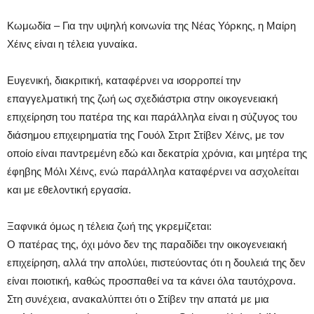
Κωμωδία – Για την υψηλή κοινωνία της Νέας Υόρκης, η Μαίρη
Χέινς είναι η τέλεια γυναίκα.
Ευγενική, διακριτική, καταφέρνει να ισορροπεί την
επαγγελματική της ζωή ως σχεδιάστρια στην οικογενειακή
επιχείρηση του πατέρα της και παράλληλα είναι η σύζυγος του
διάσημου επιχειρηματία της Γουόλ Στριτ Στίβεν Χέινς, με τον
οποίο είναι παντρεμένη εδώ και δεκατρία χρόνια, και μητέρα της
έφηβης Μόλι Χέινς, ενώ παράλληλα καταφέρνει να ασχολείται
και με εθελοντική εργασία.
Ξαφνικά όμως η τέλεια ζωή της γκρεμίζεται:
Ο πατέρας της, όχι μόνο δεν της παραδίδει την οικογενειακή
επιχείρηση, αλλά την απολύει, πιστεύοντας ότι η δουλειά της δεν
είναι ποιοτική, καθώς προσπαθεί να τα κάνει όλα ταυτόχρονα.
Στη συνέχεια, ανακαλύπτει ότι ο Στίβεν την απατά με μια