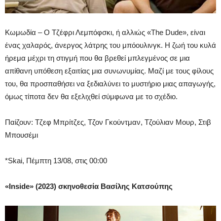
Κωμωδία – O Τζέφρι Λεμπόφσκι, ή αλλιώς «The Dude», είναι
ένας χαλαρός, άνεργος λάτρης του μπόουλινγκ. Η ζωή του κυλά
ήρεμα μέχρι τη στιγμή που θα βρεθεί μπλεγμένος σε μια
απίθανη υπόθεση εξαιτίας μια συνωνυμίας. Μαζί με τους φίλους
του, θα προσπαθήσει να ξεδιαλύνει το μυστήριο μιας απαγωγής,
όμως τίποτα δεν θα εξελιχθεί σύμφωνα με το σχέδιο.
Παίζουν: Τζεφ Μπρίτζες, Τζον Γκούντμαν, Τζούλιαν Μουρ, Στιβ
Μπουσέμι
*Skai, Πέμπτη 13/08, στις 00:00
«Inside» (2023) σκηνοθεσία Βασίλης Κατσούπης