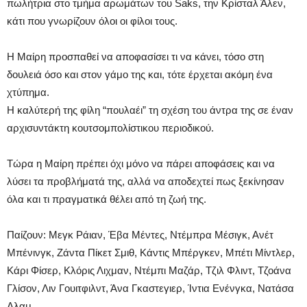
πωλήτρια στο τμήμα αρωμάτων του Saks, την Κρίσταλ Άλεν,
κάτι που γνωρίζουν όλοι οι φίλοι τους.
Η Μαίρη προσπαθεί να αποφασίσει τι να κάνει, τόσο στη
δουλειά όσο και στον γάμο της και, τότε έρχεται ακόμη ένα
χτύπημα.
Η καλύτερή της φίλη “πουλαέι” τη σχέση του άντρα της σε έναν
αρχισυντάκτη κουτσομπολίστικου περιοδικού.
Τώρα η Μαίρη πρέπει όχι μόνο να πάρει αποφάσεις και να
λύσει τα προβλήματά της, αλλά να αποδεχτεί πως ξεκίνησαν
όλα και τι πραγματικά θέλει από τη ζωή της.
Παίζουν: Μεγκ Ράιαν, Έβα Μέντες, Ντέμπρα Μέσιγκ, Ανέτ
Μπένινγκ, Ζάντα Πίκετ Σμιθ, Κάντις Μπέργκεν, Μπέτι Μίντλερ,
Κάρι Φίσερ, Κλόρις Λιχμαν, Ντέμπι Μαζάρ, Τζιλ Φλιντ, Τζοάνα
Γλίσον, Λιν Γουιτφιλντ, Άνα Γκαστεγιερ, Ίντια Ενένγκα, Νατάσα
Αλαμ