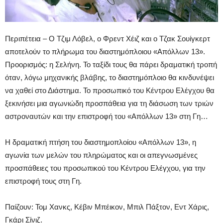
Περιπέτεια – Ο Τζιμ Λόβελ, ο Φρεντ Χέιζ και ο Τζακ Σουίγκερτ
αποτελούν το πλήρωμα του διαστημόπλοιου «Απόλλων 13».
Προορισμός: η Σελήνη. Το ταξίδι τους θα πάρει δραματική τροπή
όταν, λόγω μηχανικής βλάβης, το διαστημόπλοιο θα κινδυνέψει
να χαθεί στο Διάστημα. Το προσωπικό του Κέντρου Ελέγχου θα
ξεκινήσει μια αγωνιώδη προσπάθεια για τη διάσωση των τριών
αστροναυτών και την επιστροφή του «Απόλλων 13» στη Γη…
H δραματική πτήση του διαστημοπλοίου «Απόλλων 13», η
αγωνία των μελών του πληρώματος και οι απεγνωσμένες
προσπάθειες του προσωπικού του Κέντρου Ελέγχου, για την
επιστροφή τους στη Γη.
Παίζουν: Τομ Χανκς, Κέβιν Μπέικον, Μπιλ Πάξτον, Εντ Χάρις,
Γκάρι Σίνιζ.