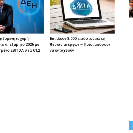
χιζόμενη ισχυρή
Επιπλέον 8.000 επιδοτούμενες
το α΄ εξάμηνο 2026 με
θέσεις ανέργων – Ποιοι μπορούν
μένο EBITDA στα €1,2
να ενταχθούν