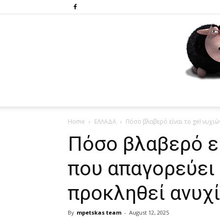
Home
ΕΛΛΑΔΑ
Πόσο βλαβερό είναι το gel νυχιώ
Πόσο βλαβερό εί
που απαγορεύει 
προκληθεί ανυχί
By
mpetskas team
-
August 12, 2025