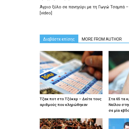
Άγριο ξύλο σε πανηγύρι με τη Γωγώ Τσαμπά –
[video]
Διαβάστε επίσης
MORE FROM AUTHOR
Tζακ ποτ στο Τζόκερ – Δείτε τους
Στα 65 τα 
αριθμούς που κληρώθηκαν
Νείλου στη
σε μία εβδ