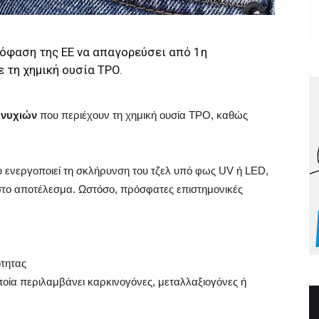
όφαση της ΕΕ να απαγορεύσει από 1η
ε τη χημική ουσία TPO.
 νυχιών
που περιέχουν τη χημική ουσία TPO, καθώς
υ ενεργοποιεί τη σκλήρυνση του τζελ υπό φως UV ή LED,
 στο αποτέλεσμα. Ωστόσο, πρόσφατες επιστημονικές
τητας
οία περιλαμβάνει καρκινογόνες, μεταλλαξιογόνες ή