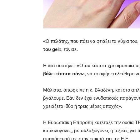
«Ο πελάτης, που πάει να φτιάξει τα νύχια του
του gel
», τόνισε.
Η ίδια συστήνει: «Όταν κάποια χρησιμοποιεί τε
βάλει τίποτα πάνω
, να το αφήσει ελεύθερο ν
Μάλιστα, όπως είπε η κ. Βλαδένη, και στο απλ
βγάλουμε. Εάν δεν έχει ενυδατικούς παράγοντε
χρειάζεται δύο ή τρεις μέρες αποχής».
Η Ευρωπαϊκή Επιτροπή κατέταξε την ουσία T
καρκινογόνες, μεταλλαξιογόνες ή τοξικές για
απαγόρευσή της στην επικράτεια της Ε.Ε.