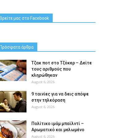
Βρείτε μας στο Facebook
Πρόσφατα άρθρα
Tζακ ποτ στο Τζόκερ – Δείτε
τους αριθμούς που
κληρώθηκαν
August 6, 2026
9 ταινίες για να δεις απόψε
στην τηλεόραση
August 6, 2026
Πολίτικο ιμάμ μπαϊλντί –
Αρωματικό και μελωμένο
August 6, 2026