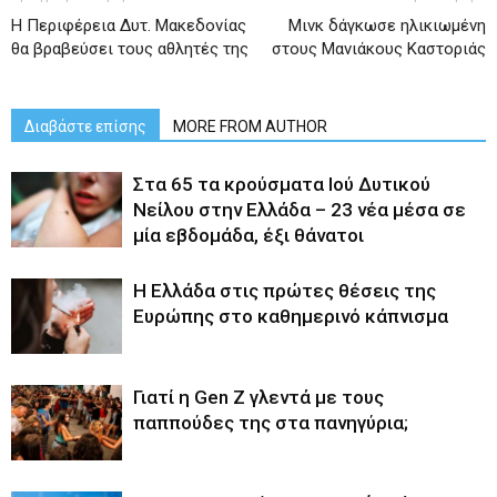
Η Περιφέρεια Δυτ. Μακεδονίας
Μινκ δάγκωσε ηλικιωμένη
θα βραβεύσει τους αθλητές της
στους Μανιάκους Καστοριάς
Διαβάστε επίσης
MORE FROM AUTHOR
Στα 65 τα κρούσματα Ιού Δυτικού
Νείλου στην Ελλάδα – 23 νέα μέσα σε
μία εβδομάδα, έξι θάνατοι
Η Ελλάδα στις πρώτες θέσεις της
Ευρώπης στο καθημερινό κάπνισμα
Γιατί η Gen Z γλεντά με τους
παππούδες της στα πανηγύρια;