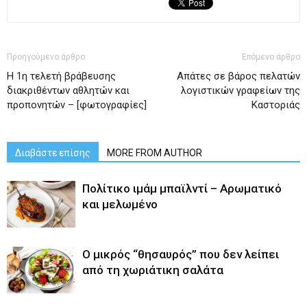
Προηγούμενο άρθρο
Επόμενο άρθρο
Η 1η τελετή βράβευσης
Απάτες σε βάρος πελατών
διακριθέντων αθλητών και
λογιστικών γραφείων της
προπονητών – [φωτογραφίες]
Καστοριάς
Διαβάστε επίσης
MORE FROM AUTHOR
Πολίτικο ιμάμ μπαϊλντί – Αρωματικό
και μελωμένο
O μικρός “θησαυρός” που δεν λείπει
από τη χωριάτικη σαλάτα