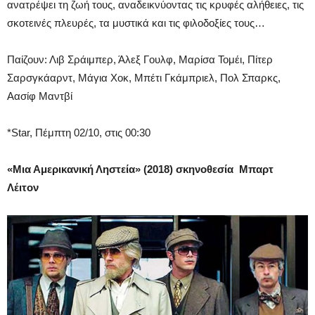
ανατρέψει τη ζωή τους, αναδεικνύοντας τις κρυφές αλήθειες, τις
σκοτεινές πλευρές, τα μυστικά και τις φιλοδοξίες τους…
Παίζουν: Λιβ Σράιμπερ, Άλεξ Γουλφ, Μαρίσα Τομέι, Πίτερ
Σαρσγκάαρντ, Μάγια Χοκ, Μπέτι Γκάμπριελ, Πολ Σπαρκς,
Αασίφ Μαντβί
*Star, Πέμπτη 02/10, στις 00:30
«
Μια Αμερικανική Ληστεία» (2018) σκηνοθεσία Μπαρτ
Λέιτον