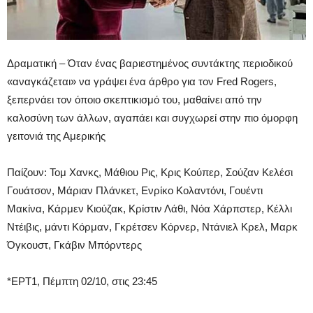
Δραματική – Όταν ένας βαριεστημένος συντάκτης περιοδικού
«αναγκάζεται» να γράψει ένα άρθρο για τον Fred Rogers,
ξεπερνάει τον όποιο σκεπτικισμό του, μαθαίνει από την
καλοσύνη των άλλων, αγαπάει και συγχωρεί στην πιο όμορφη
γειτονιά της Αμερικής
Παίζουν: Τομ Χανκς, Μάθιου Ρις, Κρις Κούπερ, Σούζαν Κελέσι
Γουάτσον, Μάριαν Πλάνκετ, Ενρίκο Κολαντόνι, Γουέντι
Μακίνα, Κάρμεν Κιούζακ, Κρίστιν Λάθι, Νόα Χάρπστερ, Κέλλι
Ντέιβις, μάντι Κόρμαν, Γκρέτσεν Κόρνερ, Ντάνιελ Κρελ, Μαρκ
Όγκουστ, Γκάβιν Μπόρντερς
*ΕΡΤ1, Πέμπτη 02/10, στις 23:45