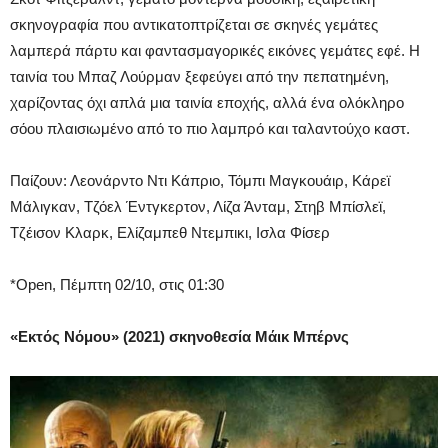
σκηνογραφία που αντικατοπτρίζεται σε σκηνές γεμάτες
λαμπερά πάρτυ και φαντασμαγορικές εικόνες γεμάτες εφέ. Η
ταινία του Μπαζ Λούρμαν ξεφεύγει από την πεπατημένη,
χαρίζοντας όχι απλά μια ταινία εποχής, αλλά ένα ολόκληρο
σόου πλαισιωμένο από το πιο λαμπρό και ταλαντούχο καστ.
Παίζουν: Λεονάρντο Ντι Κάπριο, Τόμπι Μαγκουάιρ, Κάρεϊ
Μάλιγκαν, Τζόελ Έντγκερτον, Λίζα Άνταμ, Στηβ Μπίσλεϊ,
Τζέισον Κλαρκ, Ελίζαμπεθ Ντεμπικι, Ισλα Φίσερ
*Open, Πέμπτη 02/10, στις 01:30
«Εκτός Νόμου» (2021) σκηνοθεσία Μάικ Μπέρνς