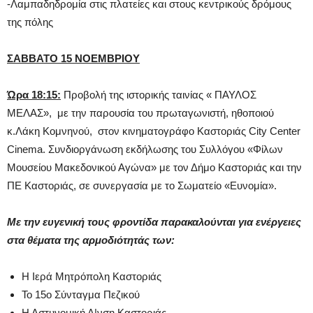
-Λαμπαδηδρομία στις πλατείες και στους κεντρικούς δρόμους
της πόλης
ΣΑΒΒΑΤΟ 15 ΝΟΕΜΒΡΙΟΥ
Ώρα 18:15:
Προβολή της ιστορικής ταινίας « ΠΑΥΛΟΣ
ΜΕΛΑΣ», με την παρουσία του πρωταγωνιστή, ηθοποιού
κ.Λάκη Κομνηνού, στον κινηματογράφο Καστοριάς City Center
Cinema. Συνδιοργάνωση εκδήλωσης του Συλλόγου «Φίλων
Μουσείου Μακεδονικού Αγώνα» με τον Δήμο Καστοριάς και την
ΠΕ Καστοριάς, σε συνεργασία με το Σωματείο «Ευνομία».
Με την ευγενική τους φροντίδα παρακαλούνται για ενέργειες
στα θέματα της αρμοδιότητάς των:
Η Ιερά Μητρόπολη Καστοριάς
Το 15ο Σύνταγμα Πεζικού
Η Αστυνομική Δ|νση Καστοριάς