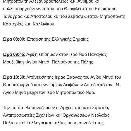
Μητροπολίτη Αλεξανδρουπόλεως κ.κ. Ανθίμου και
συλλειτουργούντων αυτού του Θεοφιλεστάτου Επισκόπου
Τανάγρας κ.κ.Αποστόλου και του Σεβασμιωτάτου Μητροπολίτη
Καστορίας κ.κ. Καλλινίκου
Ώρα 08:00:
Έπαρση της Ελληνικής Σημαίας
Ώρα 09:45:
Άφιξη επισήμων στον Ιερό Ναό Παναγίας
Μουζεβίκη -Αγίου Μηνά, Πολιούχου της Πόλης
Ώρα 10:30:
Λιτάνευση της Ιεράς Εικόνας του Αγίου Μηνά του
Θαυματουργού και των Τιμίων Λειψάνων Αυτού από τον Ι.Ν.
Αγίου Μηνά μέχρι τον Ιερό Μητροπολιτικό Ναό.
Την πομπή θα συνοδεύουν οι Αρχές, τμήματα Στρατού,
Αντιπροσωπείες Σχολείων και Οργανώσεων Νεολαίας,
Πολιτιστικοί Σύλλογοι και πολίτες με τη συνοδεία της