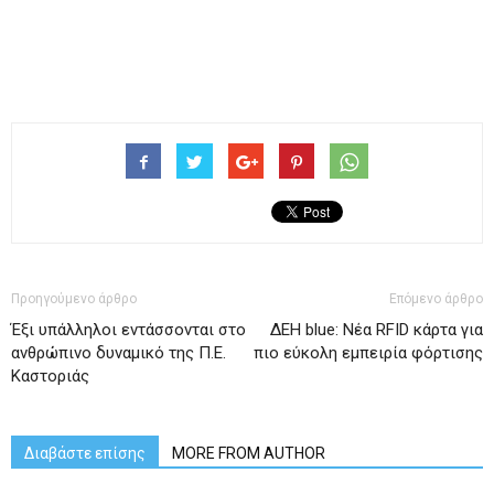
Προηγούμενο άρθρο
Επόμενο άρθρο
Έξι υπάλληλοι εντάσσονται στο
ΔΕΗ blue: Νέα RFID κάρτα για
ανθρώπινο δυναμικό της Π.Ε.
πιο εύκολη εμπειρία φόρτισης
Καστοριάς
Διαβάστε επίσης
MORE FROM AUTHOR