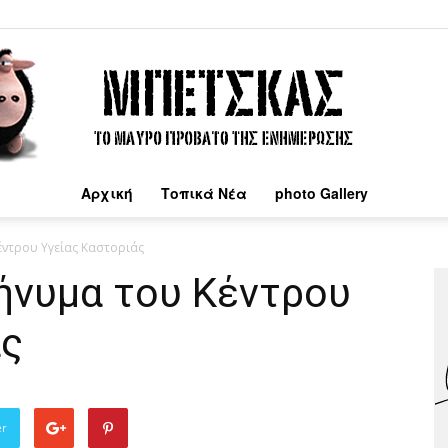
Αρχική
Τοπικά Νέα
photo Gallery
Μπέτσκας
έντρου Υγείας Καστοριάς
ήνυμα του Κέντρου
άς
er