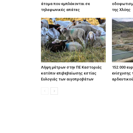
άτομα που εμπλέκονται σε
οδοφωτισμ
τηλεφωνικές απάτες
της Χλόης
Λήψη μέτρων στην ΠΕ Καστοριάς
152.000 ευ
κατόπιν επιβεβαίωσης εστίας
ενίσχυσης 
Ευλογιάς των αιγοπροβάτων
αρδευτικο