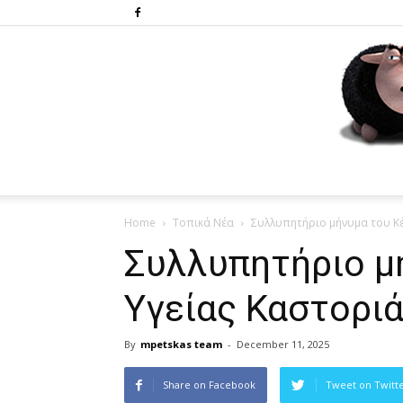
Home
Τοπικά Νέα
Συλλυπητήριο μήνυμα του Κ
Συλλυπητήριο μ
Υγείας Καστορι
By
mpetskas team
-
December 11, 2025
Share on Facebook
Tweet on Twitt