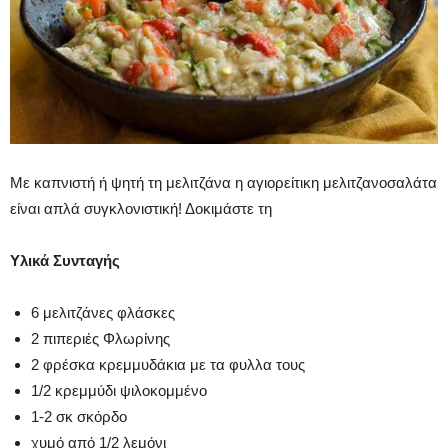
Με καπνιστή ή ψητή τη μελιτζάνα η αγιορείτικη μελιτζανοσαλάτα
είναι απλά συγκλονιστική! Δοκιμάστε τη
Υλικά Συνταγής
6 μελιτζάνες φλάσκες
2 πιπεριές Φλωρίνης
2 φρέσκα κρεμμυδάκια με τα φυλλα τους
1/2 κρεμμύδι ψιλοκομμένο
1-2 σκ σκόρδο
χυμό από 1/2 λεμόνι